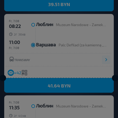
39.51 BYN
Fr, 7.08
Люблин
Muzeum Narodowe - Zamek 04
08:22
г
хв
2
38
11:00
Варшава
Palc Defilad (za kamienną „iglicą”)
Fr, 7.08
TRANSWAY
+42
41.64 BYN
Fr, 7.08
Люблин
Muzeum Narodowe - Zamek 04
11:35
г
хв
2
40