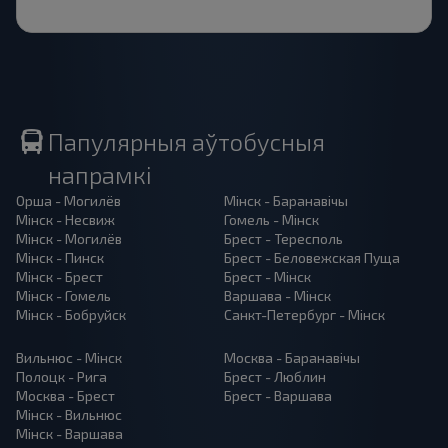
Папулярныя аўтобусныя
напрамкі
Орша - Могилёв
Мінск - Баранавiчы
Мінск - Несвиж
Гомель - Мінск
Мінск - Могилёв
Брест - Тересполь
Мінск - Пинск
Брест - Беловежская Пуща
Мінск - Брест
Брест - Мінск
Мінск - Гомель
Варшава - Мінск
Мінск - Бобруйск
Санкт-Петербург - Мінск
Вильнюс - Мінск
Москва - Баранавiчы
Полоцк - Рига
Брест - Люблин
Москва - Брест
Брест - Варшава
Мінск - Вильнюс
Мінск - Варшава