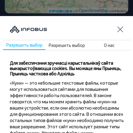
OpenStreetMap
| ©
contributors
Іншыя рэйсы ў Варшава
Вроцлав
Разрешить выбор
Разрешить выбор
О нас
Купіць
Варшава
Для забеспячэння зручнасці карыстальнікаў сайта
выкарыстоўваюцца cookies. Вы можаце яны Прыняць,
Белосток
Прыняць часткова або Адхіліць
Купіць
Варшава
«Куки» — это небольшие текстовые файлы, которые
могут использоваться сайтами для повышения
эффективности работы пользователей. В законе
Краков
говорится, что мы можем хранить файлы «куки» на
Купіць
вашем устройстве, если они абсолютно необходимы
Варшава
для функционирования этого сайта. В отношении всех
остальных типов файлов «куки» необходимо получить
Лодзь
ваше разрешение. Этот сайт использует разные типы
Купіць
файлов «куки». Некоторые файлы «куки»