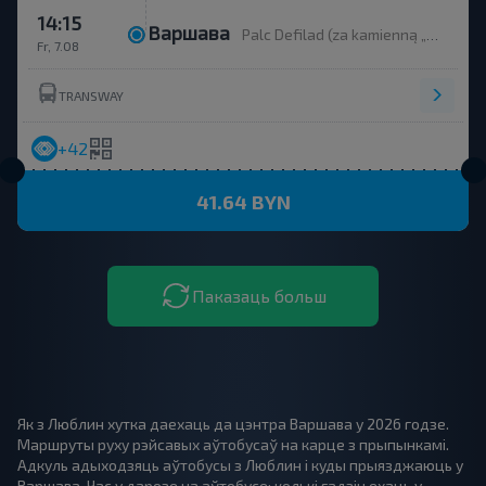
14:15
Варшава
Palc Defilad (za kamienną „iglicą”)
Fr, 7.08
TRANSWAY
+42
41.64 BYN
Паказаць больш
Як з Люблин хутка даехаць да цэнтра Варшава у 2026 годзе.
Маршруты руху рэйсавых аўтобусаў на карце з прыпынкамі.
Адкуль адыходзяць аўтобусы з Люблин і куды прыязджаюць у
Варшава. Час у дарозе на аўтобусе: колькі гадзін ехаць у