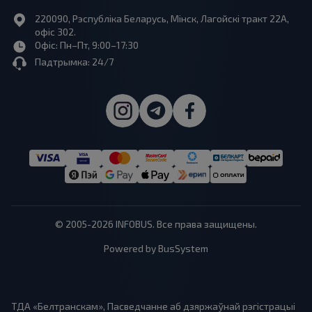
220090, Рэспубліка Беларусь, Мінск, Лагойскі тракт 22A,
офіс 302.
Офіс: Пн–Пт, 9:00–17:30
Падтрымка: 24/7
© 2005-2026 INFOBUS. Все права защищены.
Powered by BusSystem
ТДА «Белтранскам», Пасведчанне аб дзяржаўнай рэгістрацыі