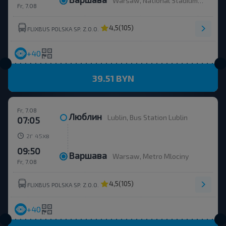
Warsaw, National Stadium 01
Fr, 7.08
4,5
(105)
FLIXBUS POLSKA SP. Z.O.O.
+40
39.51 BYN
Fr, 7.08
Люблин
Lublin, Bus Station Lublin
07:05
г
хв
2
45
09:50
Варшава
Warsaw, Metro Mlociny
Fr, 7.08
4,5
(105)
FLIXBUS POLSKA SP. Z.O.O.
+40