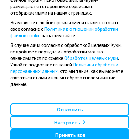
Варшава
размещаются сторонними сервисами,
отображаемыми на наших страницах.
Папулярныя напрамкі з горада
Вы можете в любое время изменить или отозвать
Люблин
свое согласие с
Политика в отношении обработки
файлов cookie
на нашем сайте.
В случае дачи согласия с обработкой целевых Куки,
Люблин
подробнее о порядке их обработки можно
Купіць
ознакомиться по ссылке
Обработка целевых куки
.
Мінск
Узнайте подробнее из нашей
Политики обработки
персональных данных
, кто мы такие, как вы можете
связаться с нами и как мы обрабатываем личные
Люблин
Купіць
данные.
Брест
Отклонить
Люблин
Купіць
Баранавiчы
Настроить
Принять все
Люблин