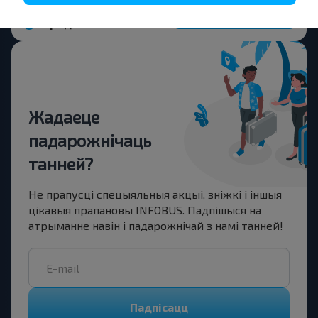
Купіць
Гродно
Жадаеце
падарожнічаць
танней?
Не прапусці спецыяльныя акцыі, зніжкі і іншыя
цікавыя прапановы INFOBUS. Падпішыся на
атрыманне навін і падарожнічай з намі танней!
Падпісацц