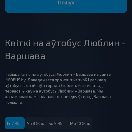
Пошук
Квіткі на аўтобус Люблин -
Варшава
Набыць квіткі на аўтобусы Люблин – Варшава на сайте
INFOBUS.by. Даведайцеся пра кошт квіткоў і расклад
аўтобусных рэйсаў з горада Люблин. Нізкі кошт ад
перавозчыкаў на аўтобусы Люблин – Варшава. Мы
дапаможам вам спланаваць паездку ў горад Варшава,
Польшча.
Fr 7 Жні.
Sa 8 Жні.
Su 9 Жні.
Mo 10 Жні.