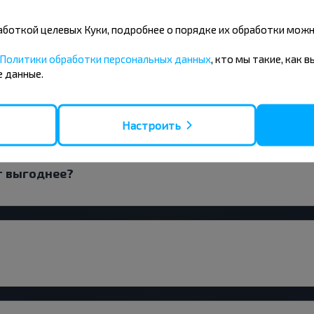
ьнюс заранее?
бработкой целевых Куки, подробнее о порядке их обработки мож
Политики обработки персональных данных
, кто мы такие, как 
 данные.
рейс или с пересадками?
Настроить
т выгоднее?