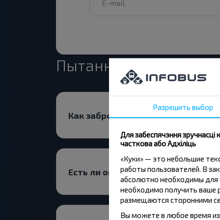
Пытанне - Адказ
Разрешить выбор
Как забронировать билеты на рей
Для забеспячэння зручнасці
часткова або Адхіліць
«Куки» — это небольшие те
работы пользователей. В зак
Есть ли ограничения на поездку 
абсолютно необходимы для ф
необходимо получить ваше р
размещаются сторонними се
Вы можете в любое время из