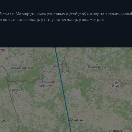
26 годзе. Маршруты руху рэйсавых аўтобусаў на карце з прыпынкамі
колькі гадзін ехаць у Літву, адлегласць у кіламетрах.