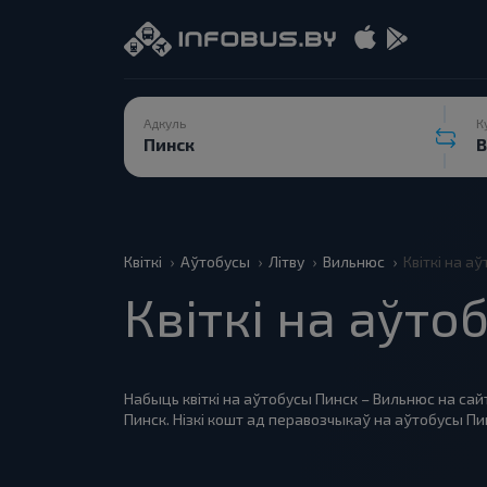
Адкуль
К
Квіткі
Аўтобусы
Літву
Вильнюс
Квіткі на а
Квіткі на аўто
Набыць квіткі на аўтобусы Пинск – Вильнюс на сай
Пинск. Нізкі кошт ад перавозчыкаў на аўтобусы П