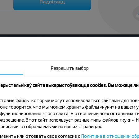
Падпісацц
Разрешить выбор
с?
 карыстальнікаў сайта выкарыстоўваюцца cookies. Вы можаце я
кстовые файлы, которые могут использоваться сайтами для по
оне говорится, что мы можем хранить файлы «куки» на вашем у
Пинск-Вильнюс?
ункционирования этого сайта. В отношении всех остальных ти
азрешение. Этот сайт использует разные типы файлов «куки». 
рвисами, отображаемыми на наших страницах.
менить или отозвать свое согласие с
Политика в отношении обр