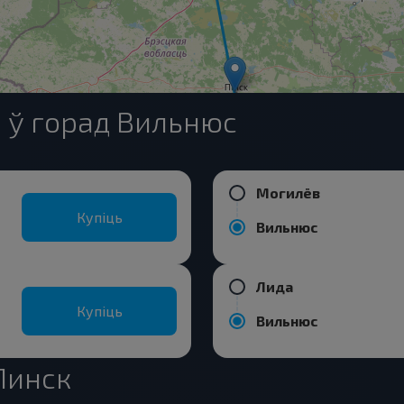
 ў горад Вильнюс
Могилёв
Купіць
Вильнюс
Лида
Купіць
Вильнюс
Пинск