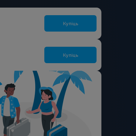
Купіць
Купіць