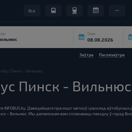
Все
уды
Туды
Заўтра
Паслязаўтра
ўтобус Пинск – Вильнюс
бус Пинск - Вильнюс
те INFOBUS.by. Даведайцеся пра кошт квіткоў і расклад аўтобусных 
инск – Вильнюс. Мы дапаможам вам спланаваць паездку ў горад Виль