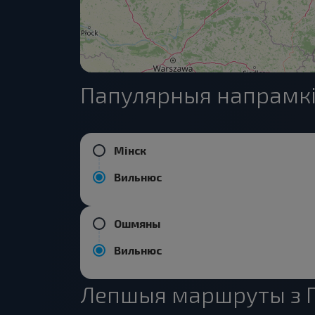
Папулярныя напрамкі
Мінск
Вильнюс
Ошмяны
Вильнюс
Лепшыя маршруты з 