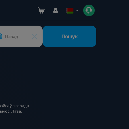
Пошук
Назад
рэйсаў з горада
нюс, Літва.