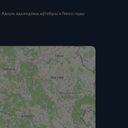
. Адкуль адыходзяць аўтобусы з Пинск і куды