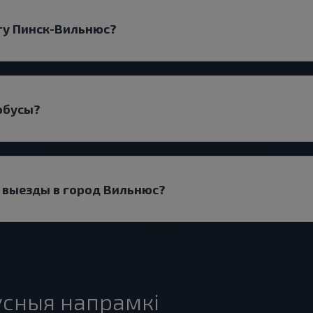
ту Пинск-Вильнюс?
обусы?
ь выезды в город Вильнюс?
сныя напрамкі