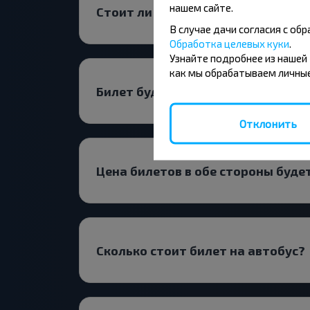
нашем сайте.
Стоит ли искать билет Пинск-Вил
В случае дачи согласия с о
Обработка целевых куки
.
Узнайте подробнее из нашей
как мы обрабатываем личные
Билет будет выгоднее на прямой 
Отклонить
Цена билетов в обе стороны буде
Сколько стоит билет на автобус?