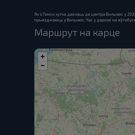
Як з Пинск хутка даехаць да цэнтра Вильнюс у 20
прыязджаюць у Вильнюс. Час у дарозе на аўтобусе: 
Маршрут на карце
+
−