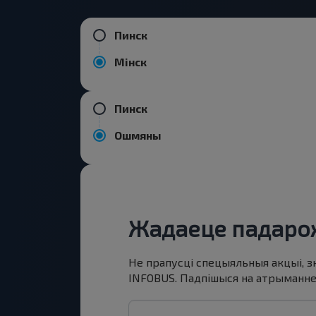
Пинск
Мінск
Пинск
Ошмяны
Жадаеце падарож
Не прапусці спецыяльныя акцыі, з
INFOBUS. Падпішыся на атрыманне н