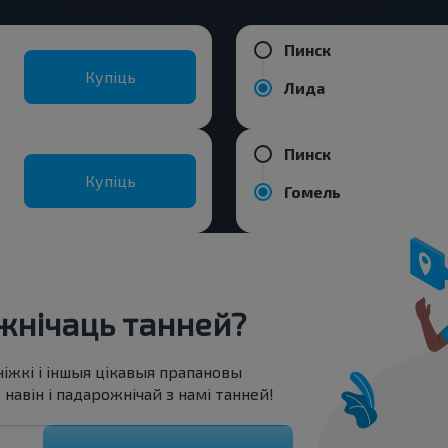
Пинск
Купіць
Лида
Пинск
Купіць
Гомель
нічаць танней?
ніжкі і іншыя цікавыя прапановы
авін і падарожнічай з намі танней!