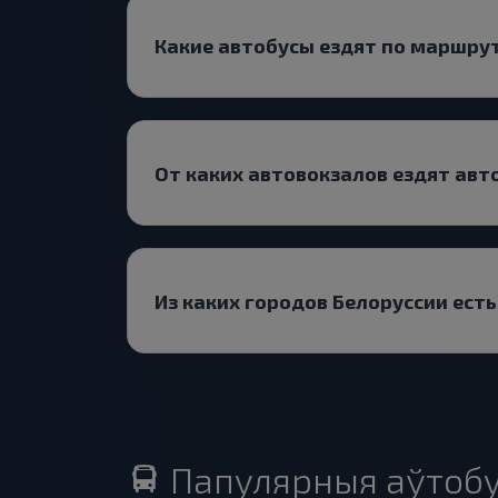
Какие автобусы ездят по маршру
От каких автовокзалов ездят авт
Из каких городов Белоруссии ест
Папулярныя аўтобу