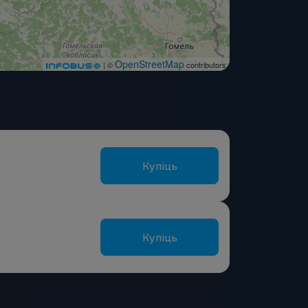
OpenStreetMap
| ©
contributors
Купіць
Купіць