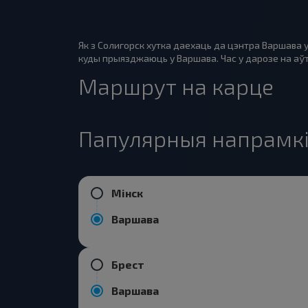
Як з Солигорск хутка даехаць да цэнтра Варшава 
куды прыязджаюць у Варшава. Час у дарозе на аўто
Маршрут на карце
Папулярныя напрамкі
Мінск
Варшава
Брест
Варшава