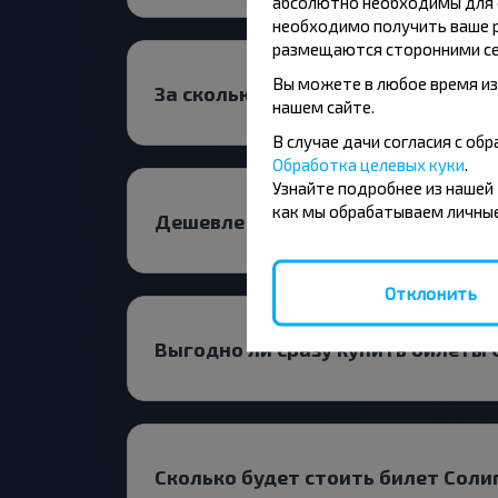
абсолютно необходимы для ф
необходимо получить ваше р
размещаются сторонними се
Вы можете в любое время из
За сколько дней до поездки иска
нашем сайте.
В случае дачи согласия с о
Обработка целевых куки
.
Узнайте подробнее из нашей
как мы обрабатываем личные
Дешевле ехать с пересадкой или
Отклонить
Выгодно ли сразу купить билеты
Сколько будет стоить билет Сол