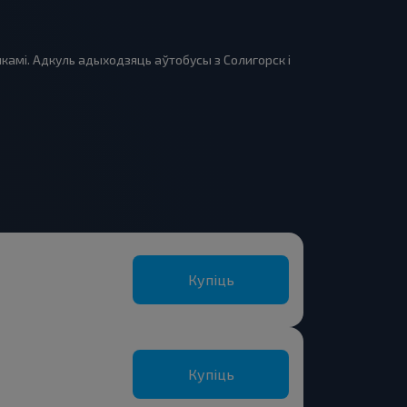
камі. Адкуль адыходзяць аўтобусы з Солигорск і
Купіць
Купіць