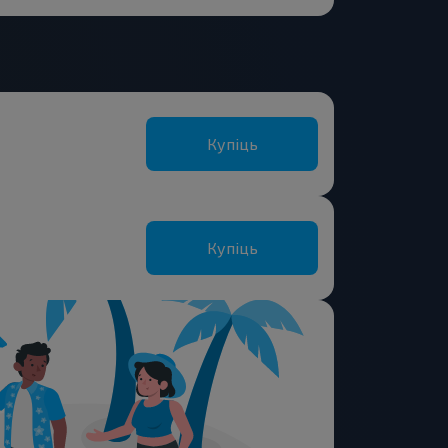
Купіць
Купіць