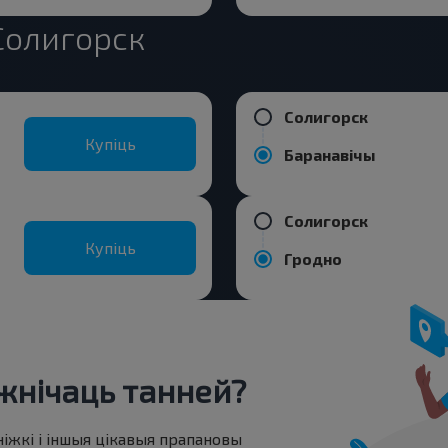
Солигорск
Солигорск
Купіць
Баранавiчы
Солигорск
Купіць
Гродно
нічаць танней?
ніжкі і іншыя цікавыя прапановы