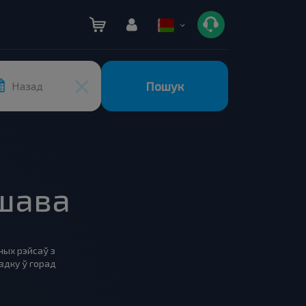
Пошук
Назад
ршава
ных рэйсаў з
здку ў горад