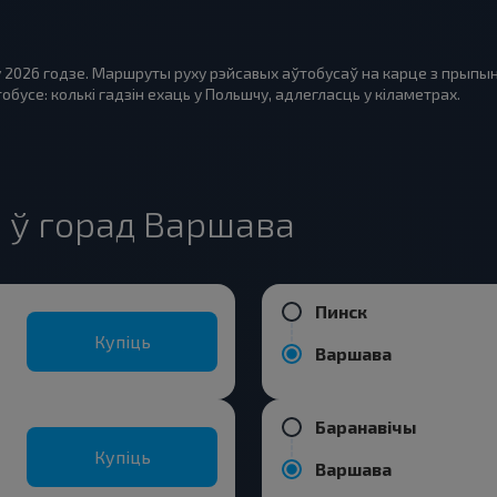
у 2026 годзе. Маршруты руху рэйсавых аўтобусаў на карце з прыпын
бусе: колькі гадзін ехаць у Польшчу, адлегласць у кіламетрах.
 ў горад Варшава
Пинск
Купіць
Варшава
Баранавiчы
Купіць
Варшава