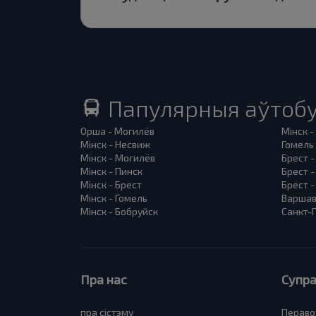
Папулярныя аўтобу
Орша - Могилёв
Мінск -
Мінск - Несвиж
Гомель 
Мінск - Могилёв
Брест -
Мінск - Пинск
Брест 
Мінск - Брест
Брест -
Мінск - Гомель
Варшав
Мінск - Бобруйск
Санкт-П
Пра нас
Супра
пра сiстэму
Пераво