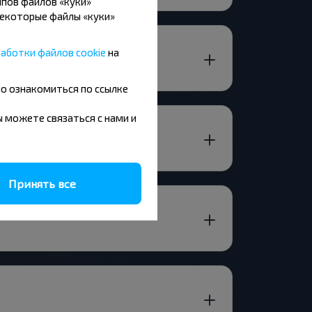
пов файлов «куки»
Некоторые файлы «куки»
аботки файлов cookie
на
но ознакомиться по ссылке
вы можете связаться с нами и
Принять все