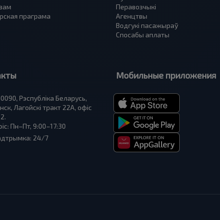
вам
Перавозчыкі
рская праграма
Агенцтвы
Водгукі пасажыраў
Спосабы аплаты
акты
Мобильные приложения
0090, Рэспубліка Беларусь,
нск, Лагойскі тракт 22A, офіс
2.
іс: Пн–Пт, 9:00–17:30
адтрымка: 24/7