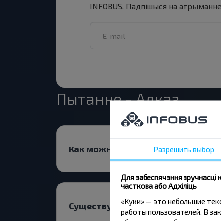
INFOBUS. Падпішыся на атрыманне н
Пытанне - Адказ
Как можно купить билет на рейс
Разрешить выбор
Для забеспячэння зручнасці
часткова або Адхіліць
«Куки» — это небольшие те
Существуют ли ограничения на п
работы пользователей. В зак