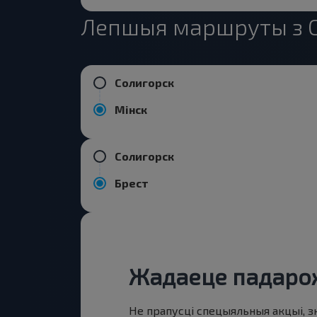
Лепшыя маршруты з 
Солигорск
Мінск
Солигорск
Брест
Жадаеце падарож
Не прапусці спецыяльныя акцыі, з