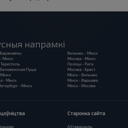
сныя напрамкі
 Баранавiчы
Вильнюс - Мінск
- Мінск
Москва - Мінск
 Тересполь
Полоцк - Рига
- Беловежская Пуща
Москва - Брест
 Мінск
Мінск - Вильнюс
а - Мінск
Мінск - Варшава
етербург - Мінск
Мінск - Москва
цоўніцтва
Старонка сайта
зчыкам
Аўтавакзалы