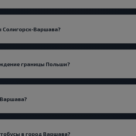
ы Солигорск-Варшава?
ождение границы Польши?
д Варшава?
втобусы в город Варшава?