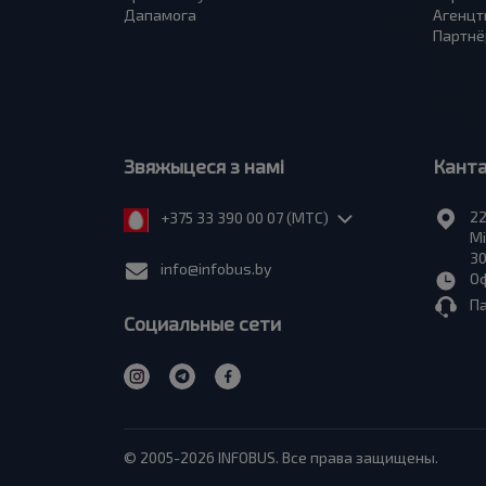
Дапамога
Агенцт
Партнё
Звяжыцеся з намі
Кант
22
+375 33 390 00 07 (МТС)
Мі
30
info@infobus.by
Оф
П
Социальные сети
© 2005-2026 INFOBUS. Все права защищены.