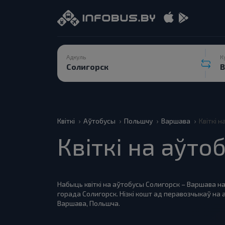
Адкуль
К
Квіткі
Аўтобусы
Польшчу
Варшава
Квіткі 
Квіткі на аўт
Набыць квіткі на аўтобусы Солигорск – Варшава на
горада Солигорск. Нізкі кошт ад перавозчыкаў н
Варшава, Польшча.