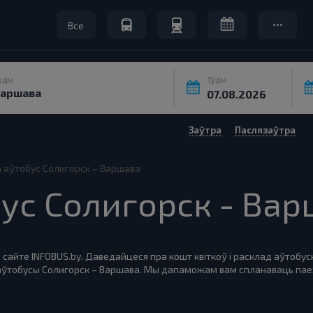
Все
уды
Туды
Заўтра
Паслязаўтра
на аўтобус Солигорск – Варшава
обус Солигорск - Ва
 сайте INFOBUS.by. Даведайцеся пра кошт квіткоў і расклад аўтобус
а аўтобусы Солигорск – Варшава. Мы дапаможам вам спланаваць пае