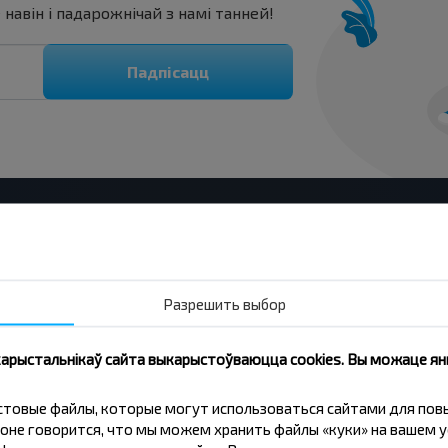
авін і падарожнічай з намі танней!
Падпісацц
 Солигорск-Варшава?
Разрешить выбор
 карыстальнікаў сайта выкарыстоўваюцца cookies. Вы можаце я
кстовые файлы, которые могут использоваться сайтами для по
оездку Солигорск-Варшава?
оне говорится, что мы можем хранить файлы «куки» на вашем у