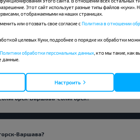
ункционирования этого сайта. В отношении всех остальных ти
азрешение. Этот сайт использует разные типы файлов «куки». 
рвисами, отображаемыми на наших страницах.
менить или отозвать свое согласие с
Политика в отношении обр
ть билеты Солигорск-Варшава?
бработкой целевых Куки, подробнее о порядке их обработки мож
Политики обработки персональных данных
, кто мы такие, как 
 данные.
 прямым рейсом?
Настроить
 Солигорск-Варшава-Солигорск?
игорск-Варшава?