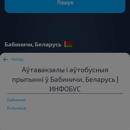
Пошук
Бабиничи, Беларусь
Назад
Аўтавакзалы і аўтобусныя
прыпынкі ў Бабиничи, Беларусь |
ИНФОБУС
Бабиничи
Больница