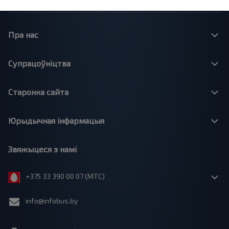
Пра нас
Супрацоўніцтва
Старонка сайта
Юрыдычная інфармацыя
Звяжыцеся з намі
+375 33 390 00 07 (МТС)
info@infobus.by