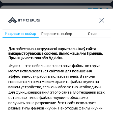
Разрешить выбор
Разрешить выбор
О нас
Жадаеце
падарожнічаць
Для забеспячэння зручнасці карыстальнікаў сайта
танней?
выкарыстоўваюцца cookies. Вы можаце яны Прыняць,
Прыняць часткова або Адхіліць
Не прапусці спецыяльныя акцыі, зніжкі і іншыя
«Куки» — это небольшие текстовые файлы, которые
цікавыя прапановы INFOBUS. Падпішыся на
могут использоваться сайтами для повышения
атрыманне навін і падарожнічай з намі танней!
эффективности работы пользователей. В законе
говорится, что мы можем хранить файлы «куки» на
вашем устройстве, если они абсолютно необходимы
для функционирования этого сайта. В отношении всех
остальных типов файлов «куки» необходимо
Падпісацц
получить ваше разрешение. Этот сайт использует
разные типы файлов «куки». Некоторые файлы «куки»