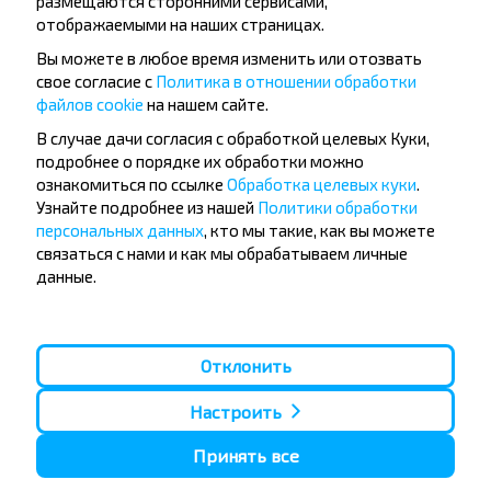
размещаются сторонними сервисами,
отображаемыми на наших страницах.
Вы можете в любое время изменить или отозвать
свое согласие с
Политика в отношении обработки
файлов cookie
на нашем сайте.
Папулярныя аўтобусныя
В случае дачи согласия с обработкой целевых Куки,
подробнее о порядке их обработки можно
напрамкі
ознакомиться по ссылке
Обработка целевых куки
.
Орша - Могилёв
Мінск - Баранавiчы
Узнайте подробнее из нашей
Политики обработки
Мінск - Несвиж
Гомель - Мінск
персональных данных
, кто мы такие, как вы можете
Мінск - Могилёв
Брест - Тересполь
связаться с нами и как мы обрабатываем личные
Мінск - Пинск
Брест - Беловежская Пуща
данные.
Мінск - Брест
Брест - Мінск
Мінск - Гомель
Варшава - Мінск
Мінск - Бобруйск
Санкт-Петербург - Мінск
Отклонить
Вильнюс - Мінск
Москва - Баранавiчы
Полоцк - Рига
Брест - Люблин
Москва - Брест
Брест - Варшава
Настроить
Мінск - Вильнюс
Мінск - Варшава
Принять все
Мінск - Москва