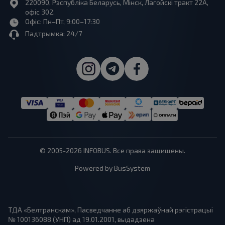
220090, Рэспубліка Беларусь, Мінск, Лагойскі тракт 22A,
офіс 302.
Офіс: Пн–Пт, 9:00–17:30
Падтрымка: 24/7
© 2005-2026 INFOBUS. Все права защищены.
Powered by BusSystem
ТДА «Белтранскам», Пасведчанне аб дзяржаўнай рэгістрацыі
№ 100136088 (УНП) ад 19.01.2001, выдадзена