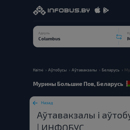
Адкуль
К
Квіткі
Аўтобусы
Аўтавакзалы
Беларусь
Му
Мурины Большие Пов, Беларусь
Назад
Аўтавакзалы і аўто
| ИНФОБУС