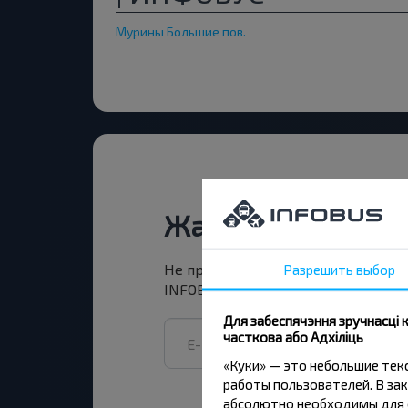
Мурины Большие пов.
Жадаеце падарож
Разрешить выбор
Не прапусці спецыяльныя акцыі, зн
INFOBUS. Падпішыся на атрыманне н
Для забеспячэння зручнасці
часткова або Адхіліць
«Куки» — это небольшие те
работы пользователей. В зак
абсолютно необходимы для ф