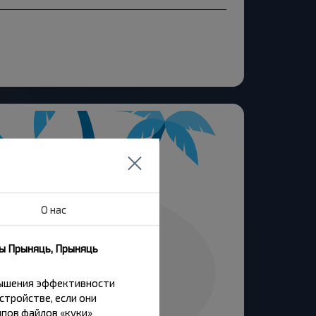
О нас
ны Прыняць, Прыняць
вышения эффективности
стройстве, если они
пов файлов «куки»