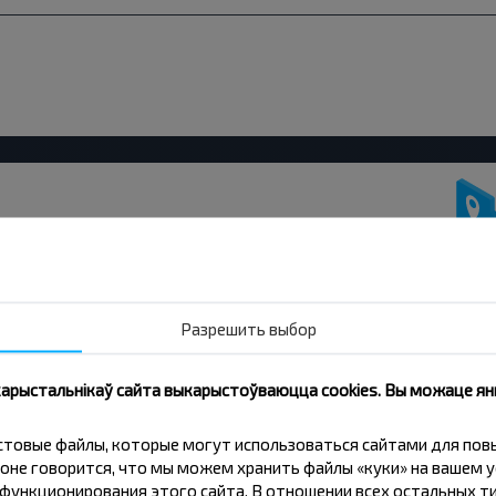
нічаць танней?
іжкі і іншыя цікавыя прапановы
Разрешить выбор
авін і падарожнічай з намі танней!
 карыстальнікаў сайта выкарыстоўваюцца cookies. Вы можаце я
Падпісацц
кстовые файлы, которые могут использоваться сайтами для по
оне говорится, что мы можем хранить файлы «куки» на вашем у
ункционирования этого сайта. В отношении всех остальных ти