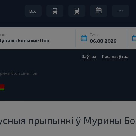
Все
уды
Туды
Заўтра
Паслязаўтра
рины Большие Пов
бусныя прыпынкі ў Мурины Бо