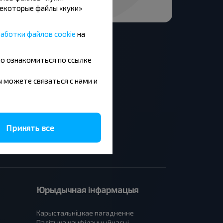
Некоторые файлы «куки»
аботки файлов cookie
на
но ознакомиться по ссылке
вы можете связаться с нами и
Москва - Баранавiчы
Мінск - Будапешт
Брест - Люблин
Брест - Варшава
Принять все
Юрыдычная інфармацыя
Карыстальніцкае пагадненне
Палітыка канфідэнцыйнасці