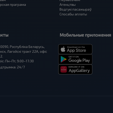
рская праграма
Агенцтвы
Водгукі пасажыраў
Спосабы аплаты
акты
Мобильные приложения
0090, Рэспубліка Беларусь,
нск, Лагойскі тракт 22A, офіс
2.
іс: Пн–Пт, 9:00–17:30
адтрымка: 24/7