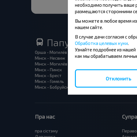
необходимо получить ваше р
размещаются сторонними се
Вы можете в любое время из
нашем сайте.
В случае дачи согласия с о
Папулярныя аўтобу
Обработка целевых куки
.
Узнайте подробнее из нашей
Орша - Могилёв
Мінск -
как мы обрабатываем личные
Мінск - Несвиж
Гомель 
Мінск - Могилёв
Брест -
Мінск - Пинск
Брест 
Мінск - Брест
Брест -
Отклонить
Мінск - Гомель
Варшав
Мінск - Бобруйск
Санкт-П
Пра нас
Супра
пра сiстэму
Пераво
Дапамога
Агенцт