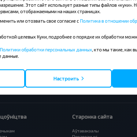
азрешение. Этот сайт использует разные типы файлов «куки». 
рвисами, отображаемыми на наших страницах.
менить или отозвать свое согласие с
Политика в отношении обр
бработкой целевых Куки, подробнее о порядке их обработки мож
сныя напрамкі
Политики обработки персональных данных
, кто мы такие, как 
 Баранавiчы
Вильнюс - Мінск
 данные.
- Мінск
Москва - Мінск
 Тересполь
Полоцк - Рига
- Беловежская Пуща
Москва - Брест
 Мінск
Мінск - Вильнюс
Настроить
а - Мінск
Мінск - Варшава
етербург - Мінск
Мінск - Москва
цоўніцтва
Старонка сайта
зчыкам
Аўтавакзалы
вам
Перавозчыкі