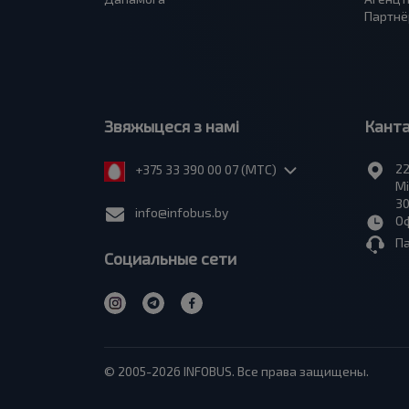
Партнё
Звяжыцеся з намі
Кант
22
+375 33 390 00 07 (МТС)
Мі
30
info@infobus.by
Оф
П
Социальные сети
© 2005-2026 INFOBUS. Все права защищены.