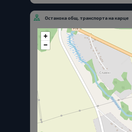
Останока общ. транспорта на карце
+
−