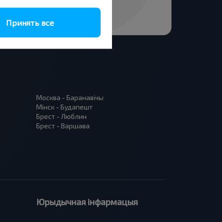
Принять все
Москва - Баранавiчы
Мінск - Будапешт
Брест - Люблин
Брест - Варшава
Юрыдычная інфармацыя