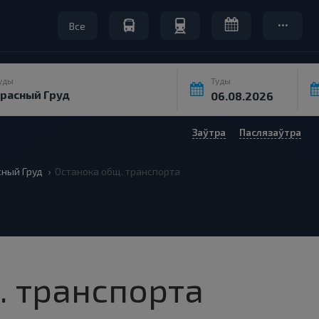
Все
уды
Туды
Заўтра
Паслязаўтра
сный Груд
Останока общ. транспорта
. транспорта