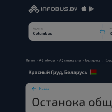
Адкуль
К
Квіткі
Аўтобусы
Аўтавакзалы
Беларусь
Кра
Красный Груд, Беларусь
Назад
Останока общ