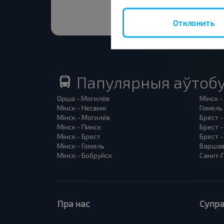
Отклонить
Папулярныя аўтобу
Орша - Могилёв
Мінск -
Мінск - Несвиж
Гомель 
Мінск - Могилёв
Брест -
Мінск - Пинск
Брест 
Мінск - Брест
Брест -
Мінск - Гомель
Варшав
Мінск - Бобруйск
Санкт-П
Пра нас
Супра