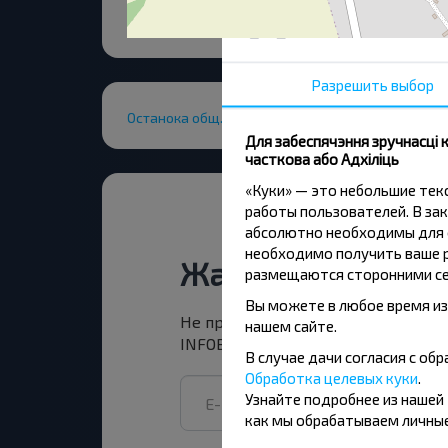
Разрешить выбор
Останока общ. транспорта
Для забеспячэння зручнасці
часткова або Адхіліць
«Куки» — это небольшие те
работы пользователей. В зак
абсолютно необходимы для ф
необходимо получить ваше р
Жадаеце падарож
размещаются сторонними се
Вы можете в любое время из
Не прапусці спецыяльныя акцыі, зн
нашем сайте.
INFOBUS. Падпішыся на атрыманне н
В случае дачи согласия с о
Обработка целевых куки
.
Узнайте подробнее из нашей
как мы обрабатываем личные