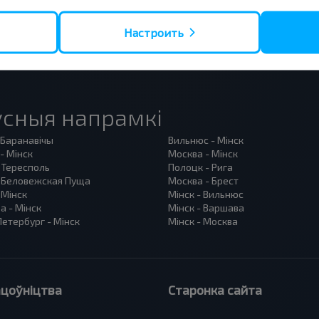
Настроить
сныя напрамкі
 Баранавiчы
Вильнюс - Мінск
- Мінск
Москва - Мінск
 Тересполь
Полоцк - Рига
- Беловежская Пуща
Москва - Брест
 Мінск
Мінск - Вильнюс
а - Мінск
Мінск - Варшава
етербург - Мінск
Мінск - Москва
цоўніцтва
Старонка сайта