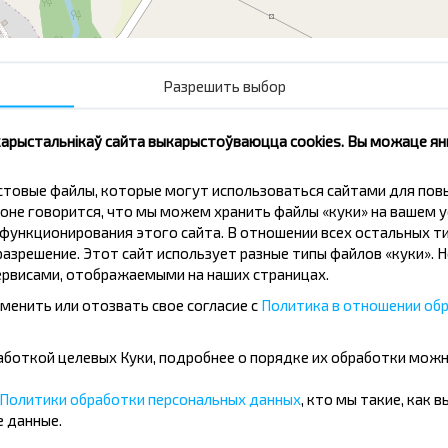
Разрешить выбор
 карыстальнікаў сайта выкарыстоўваюцца cookies. Вы можаце я
кстовые файлы, которые могут использоваться сайтами для по
оне говорится, что мы можем хранить файлы «куки» на вашем у
ункционирования этого сайта. В отношении всех остальных ти
азрешение. Этот сайт использует разные типы файлов «куки». 
нічаць танней?
рвисами, отображаемыми на наших страницах.
менить или отозвать свое согласие с
Политика в отношении обр
іжкі і іншыя цікавыя прапановы
авін і падарожнічай з намі танней!
бработкой целевых Куки, подробнее о порядке их обработки мож
Политики обработки персональных данных
, кто мы такие, как 
Падпісацц
 данные.