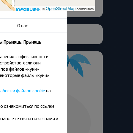
OpenStreetMap
| ©
contributors
О нас
ны Прыняць, Прыняць
вышения эффективности
стройстве, если они
пов файлов «куки»
Некоторые файлы «куки»
аботки файлов cookie
на
но ознакомиться по ссылке
вы можете связаться с нами и