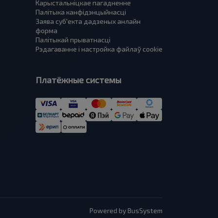
Карыстальніцкае пагадненне
Палітыка канфідэнцыйнасці
Заява суб'екта дадзеных анлайн
форма
Палітыкай прыватнасці
Рэдагаванне і настройка файлаў cookie
Платёжные системы
Powered by BusSystem