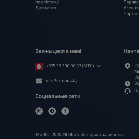
пра сiстэму
Пераво
Дапамога
Агенцт
Партнё
Звяжыцеся з намі
Кант
22
+375 33 390 00 07 (МТС)
Мі
30
info@infobus.by
Оф
П
Социальные сети
© 2005-2026 INFOBUS. Все права защищены.