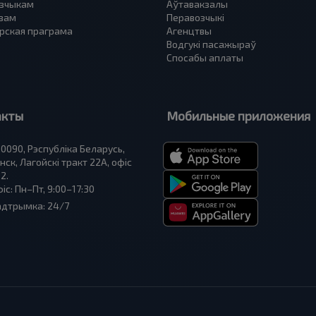
зчыкам
Аўтавакзалы
вам
Перавозчыкі
рская праграма
Агенцтвы
Водгукі пасажыраў
Спосабы аплаты
акты
Мобильные приложения
0090, Рэспубліка Беларусь,
нск, Лагойскі тракт 22A, офіс
2.
іс: Пн–Пт, 9:00–17:30
адтрымка: 24/7