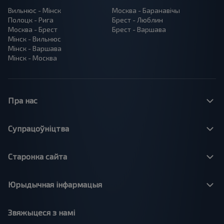
Вильнюс - Мінск
Москва - Баранавiчы
Полоцк - Рига
Брест - Люблин
Москва - Брест
Брест - Варшава
Мінск - Вильнюс
Мінск - Варшава
Мінск - Москва
Пра нас
Супрацоўніцтва
Старонка сайта
Юрыдычная інфармацыя
Звяжыцеся з намі