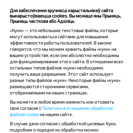
Заречная ул.
Школа
Для забеспячэння зручнасці карыстальнікаў сайта
выкарыстоўваюцца cookies. Вы можаце яны Прыняць,
М. Горького ул.
Прыняць часткова або Адхіліць
Журавковичи
«Куки» — это небольшие текстовые файлы, которые
Якуба Коласа
могут использоваться сайтами для повышения
эффективности работы пользователей. В законе
говорится, что мы можем хранить файлы «куки» на
вашем устройстве, если они абсолютно необходимы
для функционирования этого сайта. В отношении всех
остальных типов файлов «куки» необходимо
получить ваше разрешение. Этот сайт использует
Жадаеце
разные типы файлов «куки». Некоторые файлы «куки»
размещаются сторонними сервисами,
падарожнічаць
отображаемыми на наших страницах.
танней?
Вы можете в любое время изменить или отозвать
свое согласие с
Политика в отношении обработки
Не прапусці спецыяльныя акцыі, зніжкі і іншыя
файлов cookie
на нашем сайте.
цікавыя прапановы INFOBUS. Падпішыся на
В случае дачи согласия с обработкой целевых Куки,
атрыманне навін і падарожнічай з намі танней!
подробнее о порядке их обработки можно