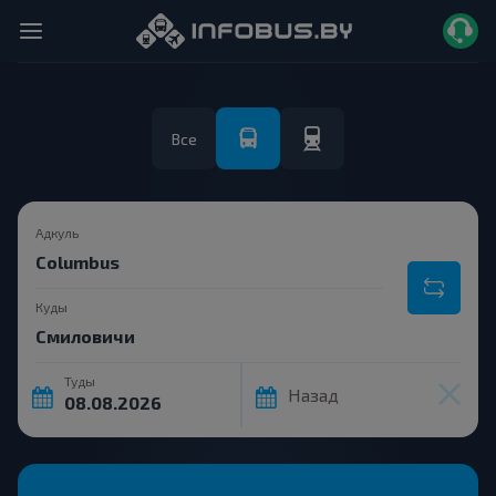
Все
Адкуль
Куды
Туды
Назад