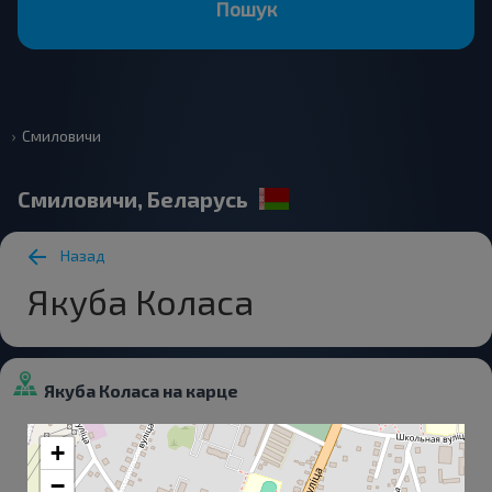
Пошук
Смиловичи
Смиловичи, Беларусь
Назад
Якуба Коласа
Якуба Коласа на карце
+
−