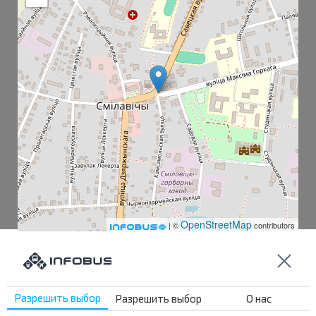
OpenStreetMap
| ©
contributors
Смиловичи пов.
Разрешить выбор
Дзержинского
Разрешить выбор
О нас