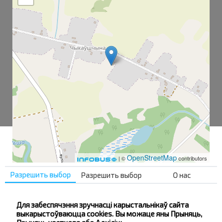
OpenStreetMap
| ©
contributors
Разрешить выбор
Разрешить выбор
О нас
Чиковщина
Для забеспячэння зручнасці карыстальнікаў сайта
Чиковщина-2
выкарыстоўваюцца cookies. Вы можаце яны Прыняць,