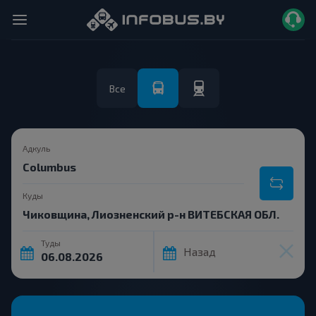
Все
Адкуль
Куды
Туды
Назад