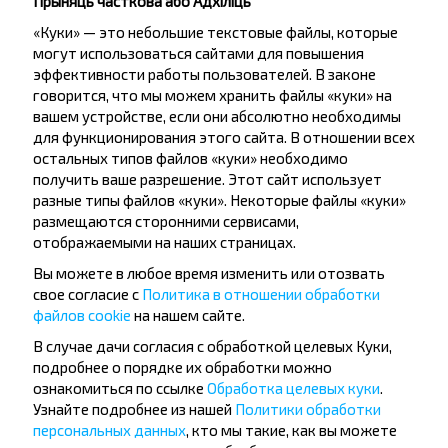
Прыняць часткова або Адхіліць
«Куки» — это небольшие текстовые файлы, которые
могут использоваться сайтами для повышения
эффективности работы пользователей. В законе
говорится, что мы можем хранить файлы «куки» на
вашем устройстве, если они абсолютно необходимы
Жадаеце
для функционирования этого сайта. В отношении всех
остальных типов файлов «куки» необходимо
падарожнічаць
получить ваше разрешение. Этот сайт использует
танней?
разные типы файлов «куки». Некоторые файлы «куки»
размещаются сторонними сервисами,
Не прапусці спецыяльныя акцыі, зніжкі і іншыя
отображаемыми на наших страницах.
цікавыя прапановы INFOBUS. Падпішыся на
Вы можете в любое время изменить или отозвать
атрыманне навін і падарожнічай з намі танней!
свое согласие с
Политика в отношении обработки
файлов cookie
на нашем сайте.
В случае дачи согласия с обработкой целевых Куки,
подробнее о порядке их обработки можно
ознакомиться по ссылке
Обработка целевых куки
.
Падпісацц
Узнайте подробнее из нашей
Политики обработки
персональных данных
, кто мы такие, как вы можете