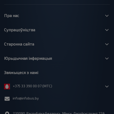
Пра нас
Супрацоўніцтва
Старонка сайта
Юрыдычная інфармацыя
Звяжыцеся з намі
+375 33 390 00 07 (МТС)
info@infobus.by
220090, Рэспубліка Беларусь, Мінск, Лагойскі тракт 22A,