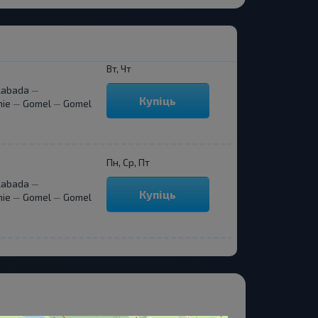
Вт, Чт
Slabada
—
Купіць
nie
Gomel
Gomel
—
—
Пн, Ср, Пт
Slabada
—
Купіць
nie
Gomel
Gomel
—
—