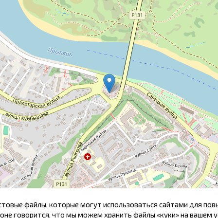
Разрешить выбор
 карыстальнікаў сайта выкарыстоўваюцца cookies. Вы можаце я
кстовые файлы, которые могут использоваться сайтами для по
оне говорится, что мы можем хранить файлы «куки» на вашем у