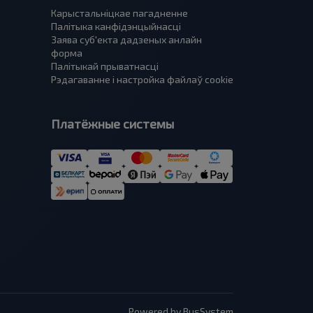
Карыстальніцкае пагадненне
Палітыка канфідэнцыйнасці
Заява суб'екта дадзеных анлайн
форма
Палітыкай прыватнасці
Рэдагаванне і настройка файлаў cookie
Платёжные системы
Powered by BusSystem