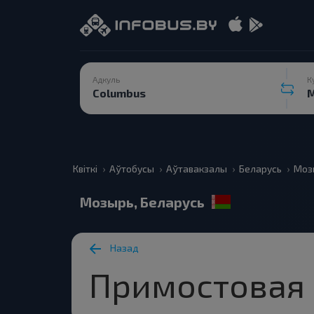
Адкуль
К
Квіткі
Аўтобусы
Аўтавакзалы
Беларусь
Моз
Мозырь, Беларусь
Назад
Примостовая