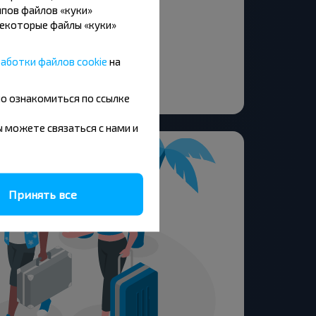
пов файлов «куки»
ола №13
Некоторые файлы «куки»
ПО
ина Пл.
аботки файлов cookie
на
арина ул.
львар Юности
но ознакомиться по ссылке
вы можете связаться с нами и
Принять все