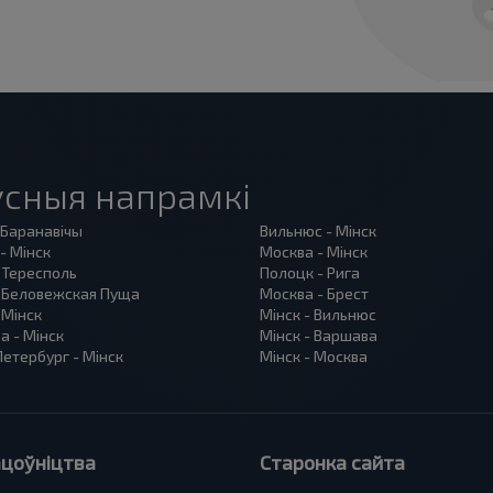
сныя напрамкі
 Баранавiчы
Вильнюс - Мінск
- Мінск
Москва - Мінск
 Тересполь
Полоцк - Рига
- Беловежская Пуща
Москва - Брест
 Мінск
Мінск - Вильнюс
а - Мінск
Мінск - Варшава
етербург - Мінск
Мінск - Москва
цоўніцтва
Старонка сайта