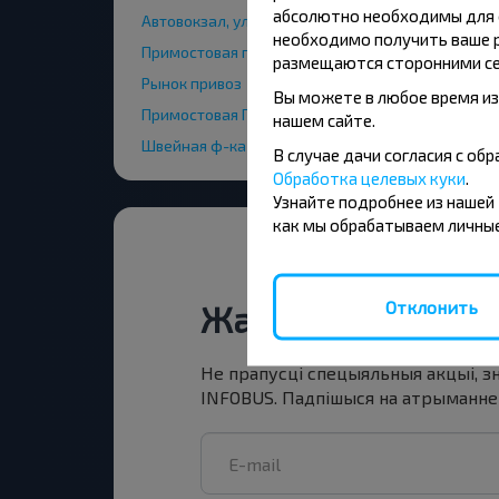
абсолютно необходимы для ф
Автовокзал, ул.Шоссейная 1Б
необходимо получить ваше р
Примостовая площадь
размещаются сторонними се
Рынок привоз
Вы можете в любое время из
Примостовая Площадь
нашем сайте.
Швейная ф-ка
В случае дачи согласия с о
Обработка целевых куки
.
Узнайте подробнее из нашей
как мы обрабатываем личные
Отклонить
Жадаеце падарож
Не прапусці спецыяльныя акцыі, зн
INFOBUS. Падпішыся на атрыманне н