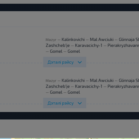
Kalinkovichi
Mal Awciuki
Glinnaja 
Mazyr
—
—
—
Zashcheb'je
Karavacichy-1
Pierakryzhavan
—
—
Gomel
Gomel
—
—
Дэталі рэйсу
Kalinkovichi
Mal Awciuki
Glinnaja 
Mazyr
—
—
—
Zashcheb'je
Karavacichy-1
Pierakryzhavan
—
—
Gomel
Gomel
—
—
Дэталі рэйсу