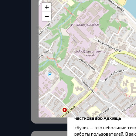
+
−
Разрешить выбор
Для забеспячэння зручнасці
часткова або Адхіліць
«Куки» — это небольшие те
работы пользователей. В зак