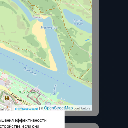
О нас
ны Прыняць, Прыняць
OpenStreetMap
| ©
contributors
вышения эффективности
стройстве, если они