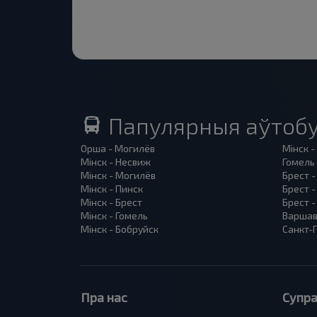
Папулярныя аўтобу
Орша - Могилёв
Мінск -
Мінск - Несвиж
Гомель 
Мінск - Могилёв
Брест -
Мінск - Пинск
Брест 
Мінск - Брест
Брест -
Мінск - Гомель
Варшав
Мінск - Бобруйск
Санкт-П
Пра нас
Супра