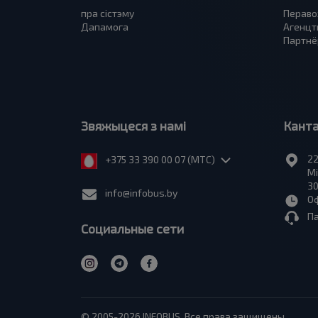
пра сiстэму
Пераво
Дапамога
Агенцт
Партнё
Звяжыцеся з намі
Кант
22
+375 33 390 00 07 (МТС)
Мі
30
info@infobus.by
Оф
П
Социальные сети
© 2005-2026 INFOBUS. Все права защищены.