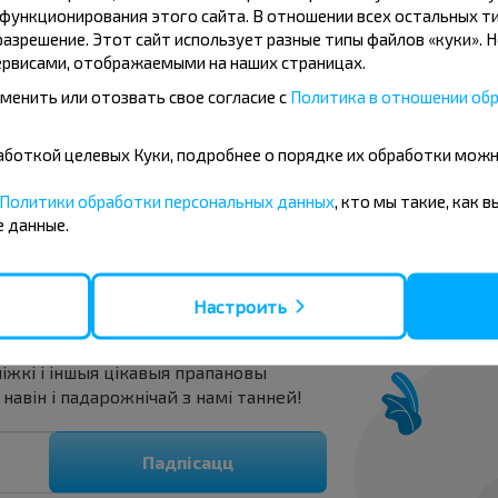
ункционирования этого сайта. В отношении всех остальных ти
СШ-11
Шк
азрешение. Этот сайт использует разные типы файлов «куки». 
Политехникум
ДЕ
рвисами, отображаемыми на наших страницах.
Лицей
Лен
менить или отозвать свое согласие с
Политика в отношении обр
Курган Славы
Гаг
ПМК-105
Бу
бработкой целевых Куки, подробнее о порядке их обработки мож
Политики обработки персональных данных
, кто мы такие, как 
 данные.
Настроить
нічаць танней?
іжкі і іншыя цікавыя прапановы
авін і падарожнічай з намі танней!
Падпісацц