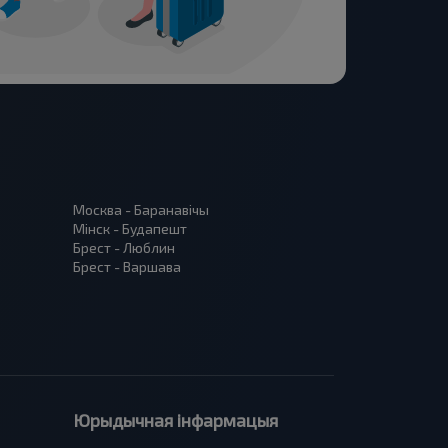
Москва - Баранавiчы
Мінск - Будапешт
Брест - Люблин
Брест - Варшава
Юрыдычная інфармацыя