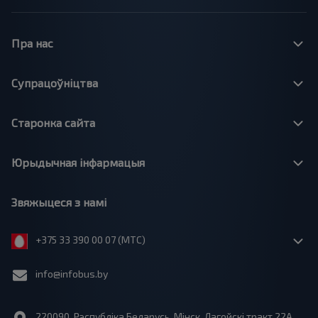
Пра нас
Супрацоўніцтва
Старонка сайта
Юрыдычная інфармацыя
Звяжыцеся з намі
+375 33 390 00 07 (МТС)
info@infobus.by
220090, Рэспубліка Беларусь, Мінск, Лагойскі тракт 22A,