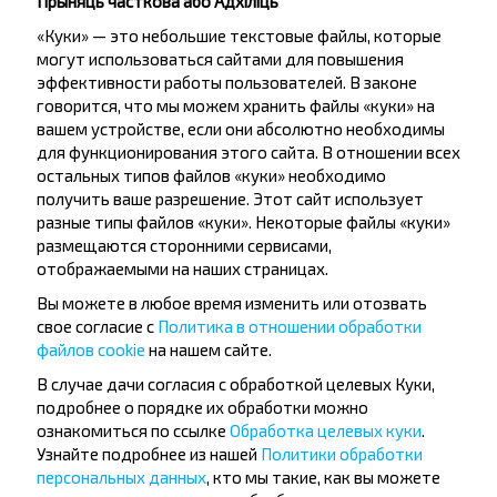
Прыняць часткова або Адхіліць
«Куки» — это небольшие текстовые файлы, которые
могут использоваться сайтами для повышения
эффективности работы пользователей. В законе
говорится, что мы можем хранить файлы «куки» на
вашем устройстве, если они абсолютно необходимы
Жадаеце
для функционирования этого сайта. В отношении всех
остальных типов файлов «куки» необходимо
падарожнічаць
получить ваше разрешение. Этот сайт использует
танней?
разные типы файлов «куки». Некоторые файлы «куки»
размещаются сторонними сервисами,
Не прапусці спецыяльныя акцыі, зніжкі і іншыя
отображаемыми на наших страницах.
цікавыя прапановы INFOBUS. Падпішыся на
Вы можете в любое время изменить или отозвать
атрыманне навін і падарожнічай з намі танней!
свое согласие с
Политика в отношении обработки
файлов cookie
на нашем сайте.
В случае дачи согласия с обработкой целевых Куки,
подробнее о порядке их обработки можно
ознакомиться по ссылке
Обработка целевых куки
.
Падпісацц
Узнайте подробнее из нашей
Политики обработки
персональных данных
, кто мы такие, как вы можете