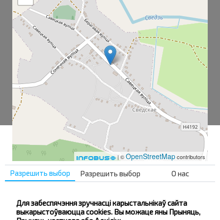
OpenStreetMap
| ©
contributors
Разрешить выбор
Разрешить выбор
О нас
Сведское
Для забеспячэння зручнасці карыстальнікаў сайта
Сведское-2
выкарыстоўваюцца cookies. Вы можаце яны Прыняць,