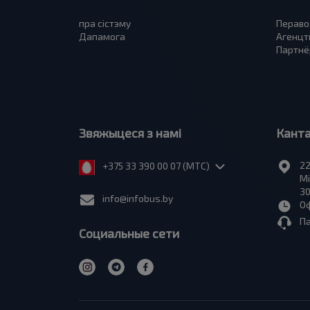
пра сiстэму
Пераво
Дапамога
Агенцт
Партнё
Звяжыцеся з намі
Кант
22
+375 33 390 00 07 (МТС)
Мі
30
info@infobus.by
Оф
П
Социальные сети