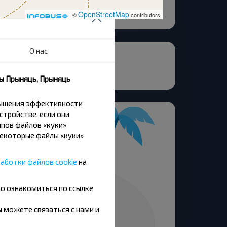
OpenStreetMap
| ©
contributors
О нас
ны Прыняць, Прыняць
вышения эффективности
стройстве, если они
пов файлов «куки»
Некоторые файлы «куки»
аботки файлов cookie
на
но ознакомиться по ссылке
вы можете связаться с нами и