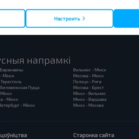
Настроить
сныя напрамкі
 Баранавiчы
Вильнюс - Мінск
- Мінск
Москва - Мінск
 Тересполь
Полоцк - Рига
- Беловежская Пуща
Москва - Брест
 Мінск
Мінск - Вильнюс
а - Мінск
Мінск - Варшава
етербург - Мінск
Мінск - Москва
цоўніцтва
Старонка сайта