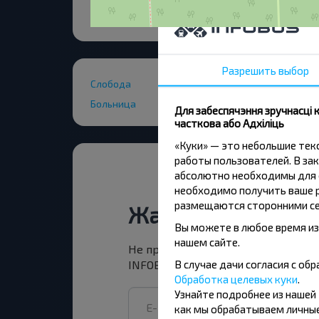
Разрешить выбор
Слобода
Больница
Для забеспячэння зручнасці
часткова або Адхіліць
«Куки» — это небольшие те
работы пользователей. В зак
абсолютно необходимы для ф
необходимо получить ваше р
размещаются сторонними се
Жадаеце падарож
Вы можете в любое время из
нашем сайте.
Не прапусці спецыяльныя акцыі, зн
В случае дачи согласия с о
INFOBUS. Падпішыся на атрыманне н
Обработка целевых куки
.
Узнайте подробнее из нашей
как мы обрабатываем личные