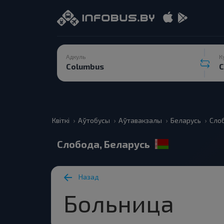
Адкуль
К
Квіткі
Аўтобусы
Аўтавакзалы
Беларусь
Сло
Слобода, Беларусь
Назад
Больница