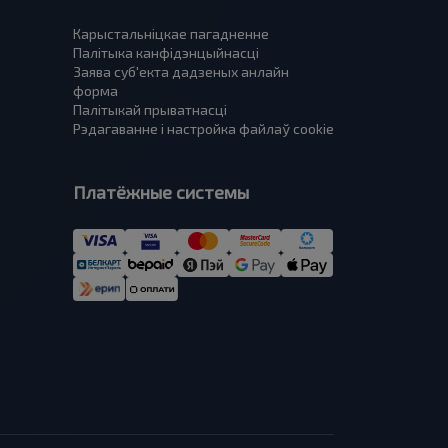
Карыстальніцкае пагадненне
Палітыка канфідэнцыйнасці
Заява суб'екта дадзеных анлайн
форма
Палітыкай прыватнасці
Рэдагаванне і настройка файлаў cookie
Платёжные системы