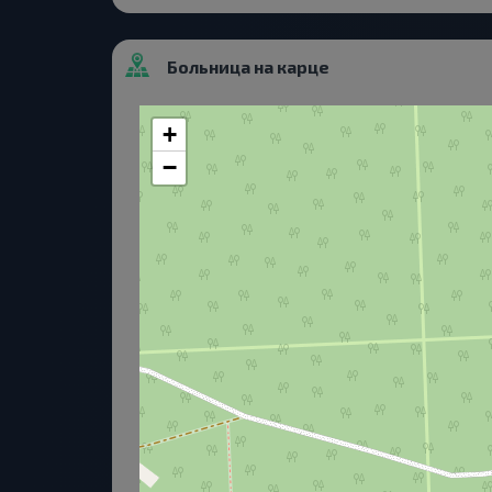
Больница на карце
+
−