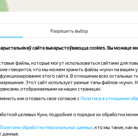
Разрешить выбор
Мостик
Магазин
 карыстальнікаў сайта выкарыстоўваюцца cookies. Вы можаце я
кстовые файлы, которые могут использоваться сайтами для по
оне говорится, что мы можем хранить файлы «куки» на вашем у
ункционирования этого сайта. В отношении всех остальных ти
азрешение. Этот сайт использует разные типы файлов «куки». 
рвисами, отображаемыми на наших страницах.
нічаць танней?
менить или отозвать свое согласие с
Политика в отношении обр
іжкі і іншыя цікавыя прапановы
бработкой целевых Куки, подробнее о порядке их обработки мож
авін і падарожнічай з намі танней!
Политики обработки персональных данных
, кто мы такие, как 
Падпісацц
 данные.