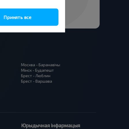
Принять все
Москва - Баранавiчы
Мінск - Будапешт
Брест - Люблин
Брест - Варшава
Юрыдычная інфармацыя