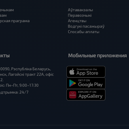
зчыкам
Аўтавакзалы
вам
Перавозчыкі
рская праграма
Агенцтвы
Водгукі пасажыраў
Спосабы аплаты
акты
Мобильные приложения
0090, Рэспубліка Беларусь,
нск, Лагойскі тракт 22A, офіс
2.
іс: Пн–Пт, 9:00–17:30
адтрымка: 24/7