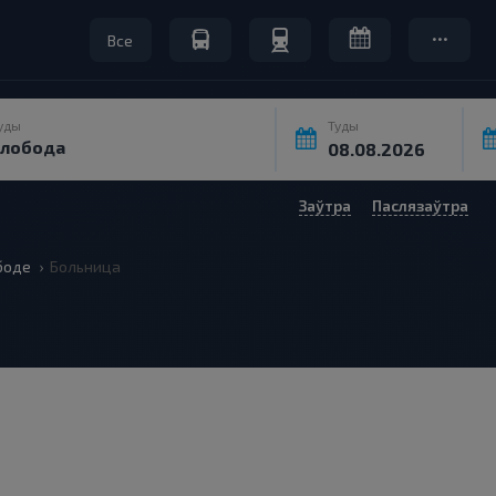
Все
уды
Туды
Заўтра
Паслязаўтра
боде
Больница