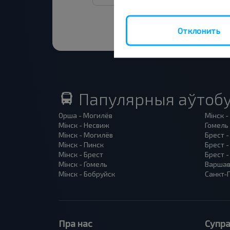
Отклонить
Папулярныя аўтобу
Орша - Могилёв
Мінск -
Мінск - Несвиж
Гомель 
Мінск - Могилёв
Брест -
Мінск - Пинск
Брест 
Мінск - Брест
Брест -
Мінск - Гомель
Варшав
Мінск - Бобруйск
Санкт-П
Пра нас
Супра