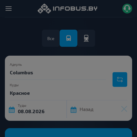
Все
Адкуль
Куды
Туды
Назад