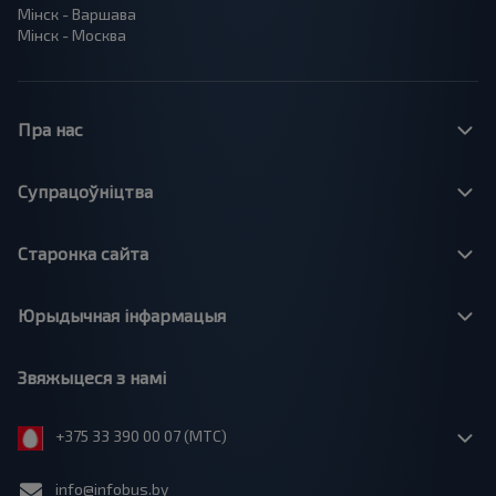
Мінск - Варшава
Мінск - Москва
Пра нас
Супрацоўніцтва
Старонка сайта
Юрыдычная інфармацыя
Звяжыцеся з намі
+375 33 390 00 07 (МТС)
info@infobus.by