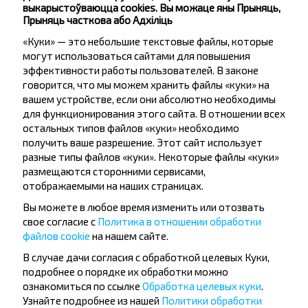
Церковь
выкарыстоўваюцца cookies. Вы можаце яны Прыняць,
Прыняць часткова або Адхіліць
Школа
«Куки» — это небольшие текстовые файлы, которые
могут использоваться сайтами для повышения
эффективности работы пользователей. В законе
говорится, что мы можем хранить файлы «куки» на
вашем устройстве, если они абсолютно необходимы
для функционирования этого сайта. В отношении всех
Жадаеце
остальных типов файлов «куки» необходимо
получить ваше разрешение. Этот сайт использует
падарожнічаць
разные типы файлов «куки». Некоторые файлы «куки»
танней?
размещаются сторонними сервисами,
отображаемыми на наших страницах.
Не прапусці спецыяльныя акцыі, зніжкі і іншыя
Вы можете в любое время изменить или отозвать
цікавыя прапановы INFOBUS. Падпішыся на
свое согласие с
Политика в отношении обработки
атрыманне навін і падарожнічай з намі танней!
файлов cookie
на нашем сайте.
В случае дачи согласия с обработкой целевых Куки,
подробнее о порядке их обработки можно
ознакомиться по ссылке
Обработка целевых куки
.
Узнайте подробнее из нашей
Политики обработки