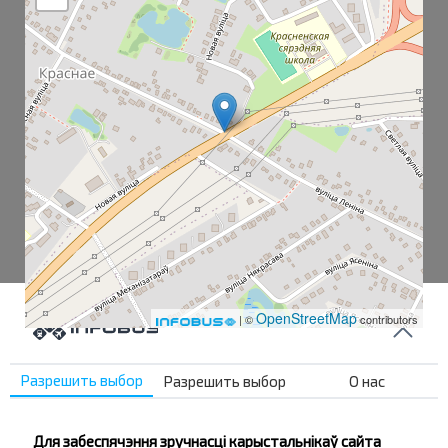
OpenStreetMap
| ©
contributors
Разрешить выбор
Разрешить выбор
О нас
Красное
Магазин
Для забеспячэння зручнасці карыстальнікаў сайта