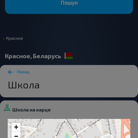
Пошук
Красное
Красное, Беларусь
Назад
Школа
Школа на карце
+
−