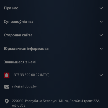
Пра нас
Супрацоўніцтва
Старонка сайта
Юрыдычная інфармацыя
Звяжыцеся з намі
+375 33 390 00 07 (МТС)
info@infobus.by
220090, Рэспубліка Беларусь, Мінск, Лагойскі тракт 22A,
офіс 302.