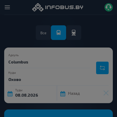
Все
Адкуль
Куды
Туды
Назад