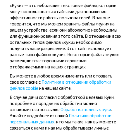
«Куки» — это небольшие текстовые файлы, которые
могут использоваться сайтами для повышения
эффективности работы пользователей. В законе
говорится, что мы можем хранить файлы «куки» на
Жадаеце
вашем устройстве, если они абсолютно необходимы
для функционирования этого сайта. В отношении всех
падарожнічаць
остальных типов файлов «куки» необходимо
танней?
получить ваше разрешение. Этот сайт использует
разные типы файлов «куки». Некоторые файлы «куки»
размещаются сторонними сервисами,
Не прапусці спецыяльныя акцыі, зніжкі і іншыя
отображаемыми на наших страницах.
цікавыя прапановы INFOBUS. Падпішыся на
атрыманне навін і падарожнічай з намі танней!
Вы можете в любое время изменить или отозвать
свое согласие с
Политика в отношении обработки
файлов cookie
на нашем сайте.
В случае дачи согласия с обработкой целевых Куки,
подробнее о порядке их обработки можно
Падпісацц
ознакомиться по ссылке
Обработка целевых куки
.
Узнайте подробнее из нашей
Политики обработки
персональных данных
, кто мы такие, как вы можете
связаться с нами и как мы обрабатываем личные