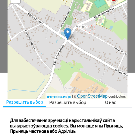
OpenStreetMap
| ©
contributors
Разрешить выбор
Разрешить выбор
О нас
Охово
Для забеспячэння зручнасці карыстальнікаў сайта
выкарыстоўваюцца cookies. Вы можаце яны Прыняць,
Прыняць часткова або Адхіліць