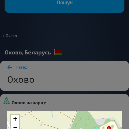
Пошук
Охово
Охово, Беларусь
Назад
Охово
Охово на карце
+
−