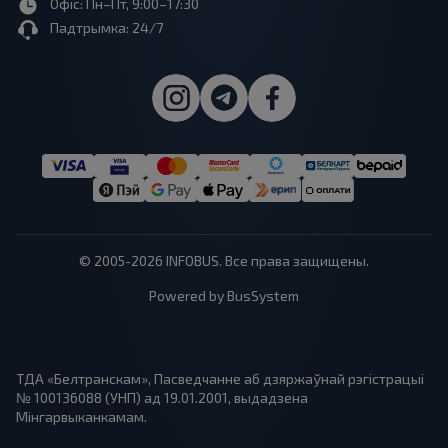
Офіс: Пн–Пт, 9:00–17:30
Падтрымка: 24/7
© 2005-2026 INFOBUS. Все права защищены.
Powered by BusSystem
ТДА «Белтранскам», Пасведчанне аб дзяржаўнай рэгістрацыі
№ 100136088 (УНП) ад 19.01.2001, выдадзена
Мінгарвыканкамам.