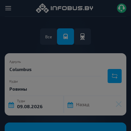
Все
Адкуль
Куды
Туды
Назад