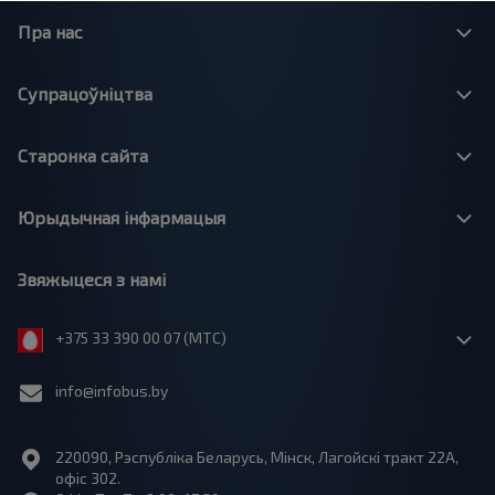
Пра нас
Супрацоўніцтва
Старонка сайта
Юрыдычная інфармацыя
Звяжыцеся з намі
+375 33 390 00 07 (МТС)
info@infobus.by
220090, Рэспубліка Беларусь, Мінск, Лагойскі тракт 22A,
офіс 302.