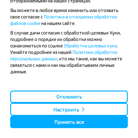
отображаемыми на наших страницах.
Вы можете в любое время изменить или отозвать
свое согласие с
Политика в отношении обработки
файлов cookie
на нашем сайте.
Папулярныя аўтобусныя
В случае дачи согласия с обработкой целевых Куки,
напрамкі
подробнее о порядке их обработки можно
Орша - Могилёв
Мінск - Баранавiчы
ознакомиться по ссылке
Обработка целевых куки
.
Мінск - Несвиж
Гомель - Мінск
Узнайте подробнее из нашей
Политики обработки
Мінск - Могилёв
Брест - Тересполь
персональных данных
, кто мы такие, как вы можете
Мінск - Пинск
Брест - Беловежская Пуща
связаться с нами и как мы обрабатываем личные
Мінск - Брест
Брест - Мінск
данные.
Мінск - Гомель
Варшава - Мінск
Мінск - Бобруйск
Санкт-Петербург - Мінск
Вильнюс - Мінск
Москва - Баранавiчы
Отклонить
Полоцк - Рига
Брест - Люблин
Москва - Брест
Брест - Варшава
Мінск - Вильнюс
Настроить
Мінск - Варшава
Мінск - Москва
Принять все