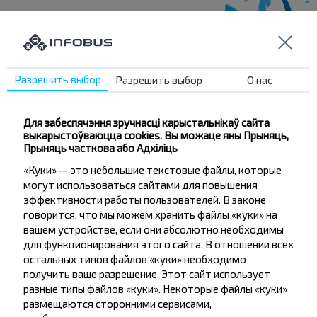
Жадаеце
Разрешить выбор
Разрешить выбор
О нас
падарожнічаць
танней?
Для забеспячэння зручнасці карыстальнікаў сайта
выкарыстоўваюцца cookies. Вы можаце яны Прыняць,
Не прапусці спецыяльныя акцыі, зніжкі і іншыя
Прыняць часткова або Адхіліць
цікавыя прапановы INFOBUS. Падпішыся на
«Куки» — это небольшие текстовые файлы, которые
атрыманне навін і падарожнічай з намі танней!
могут использоваться сайтами для повышения
эффективности работы пользователей. В законе
говорится, что мы можем хранить файлы «куки» на
вашем устройстве, если они абсолютно необходимы
для функционирования этого сайта. В отношении всех
остальных типов файлов «куки» необходимо
Падпісацц
получить ваше разрешение. Этот сайт использует
разные типы файлов «куки». Некоторые файлы «куки»
размещаются сторонними сервисами,