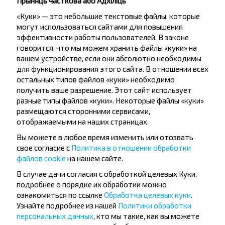
Прыняць часткова або Адхіліць
«Куки» — это небольшие текстовые файлы, которые
могут использоваться сайтами для повышения
эффективности работы пользователей. В законе
говорится, что мы можем хранить файлы «куки» на
вашем устройстве, если они абсолютно необходимы
Жадаеце
для функционирования этого сайта. В отношении всех
остальных типов файлов «куки» необходимо
падарожнічаць
получить ваше разрешение. Этот сайт использует
танней?
разные типы файлов «куки». Некоторые файлы «куки»
размещаются сторонними сервисами,
Не прапусці спецыяльныя акцыі, зніжкі і іншыя
отображаемыми на наших страницах.
цікавыя прапановы INFOBUS. Падпішыся на
Вы можете в любое время изменить или отозвать
атрыманне навін і падарожнічай з намі танней!
свое согласие с
Политика в отношении обработки
файлов cookie
на нашем сайте.
В случае дачи согласия с обработкой целевых Куки,
подробнее о порядке их обработки можно
ознакомиться по ссылке
Обработка целевых куки
.
Падпісацц
Узнайте подробнее из нашей
Политики обработки
персональных данных
, кто мы такие, как вы можете