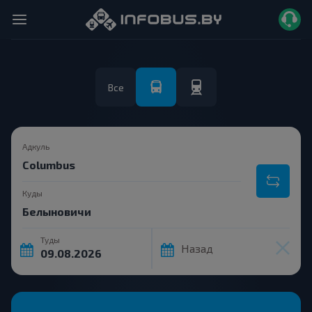
Все
Адкуль
Куды
Туды
Назад