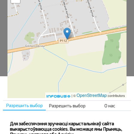
OpenStreetMap
| ©
contributors
Разрешить выбор
Разрешить выбор
О нас
Белыновичи-2
Для забеспячэння зручнасці карыстальнікаў сайта
Белыновичи-1
выкарыстоўваюцца cookies. Вы можаце яны Прыняць,