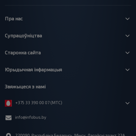
Пра нас
Супрацоўніцтва
Старонка сайта
Юрыдычная інфармацыя
Звяжыцеся з намі
+375 33 390 00 07 (МТС)
info@infobus.by
220090, Рэспубліка Беларусь, Мінск, Лагойскі тракт 22A,