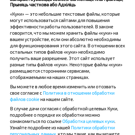
Гурещина-2
Прыняць часткова або Адхіліць
«Куки» — это небольшие текстовые файлы, которые
могут использоваться сайтами для повышения
эффективности работы пользователей. В законе
говорится, что мы можем хранить файлы «куки» на
вашем устройстве, если они абсолютно необходимы
для функционирования этого сайта. В отношении всех
Жадаеце
остальных типов файлов «куки» необходимо
падарожнічаць
получить ваше разрешение. Этот сайт использует
разные типы файлов «куки». Некоторые файлы «куки»
танней?
размещаются сторонними сервисами,
отображаемыми на наших страницах.
Не прапусці спецыяльныя акцыі, зніжкі і іншыя
Вы можете в любое время изменить или отозвать
цікавыя прапановы INFOBUS. Падпішыся на
свое согласие с
Политика в отношении обработки
атрыманне навін і падарожнічай з намі танней!
файлов cookie
на нашем сайте.
В случае дачи согласия с обработкой целевых Куки,
подробнее о порядке их обработки можно
ознакомиться по ссылке
Обработка целевых куки
.
Узнайте подробнее из нашей
Политики обработки
Падпісацц
персональных данных
, кто мы такие, как вы можете