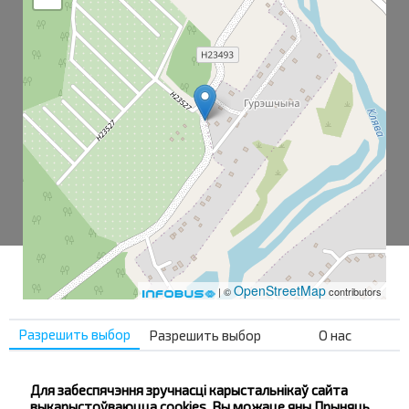
OpenStreetMap
| ©
contributors
Разрешить выбор
Разрешить выбор
О нас
Гурещина
Гурещина-1
Для забеспячэння зручнасці карыстальнікаў сайта
выкарыстоўваюцца cookies. Вы можаце яны Прыняць,