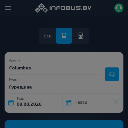
Все
Адкуль
Куды
Туды
Назад