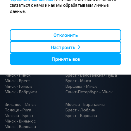
связаться с нами и как мы обрабатываем личные
данные.
Отклонить
Папулярныя аўтобусныя
Настроить
напрамкі
Орша - Могилёв
Мінск - Баранавiчы
Принять все
Мінск - Несвиж
Гомель - Мінск
Мінск - Могилёв
Брест - Тересполь
Мінск - Пинск
Брест - Беловежская Пуща
Мінск - Брест
Брест - Мінск
Мінск - Гомель
Варшава - Мінск
Мінск - Бобруйск
Санкт-Петербург - Мінск
Вильнюс - Мінск
Москва - Баранавiчы
Полоцк - Рига
Брест - Люблин
Москва - Брест
Брест - Варшава
Мінск - Вильнюс
Мінск - Варшава