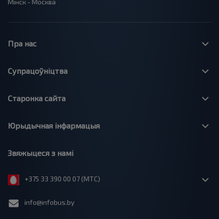
Мінск - Москва
Пра нас
Супрацоўніцтва
Старонка сайта
Юрыдычная інфармацыя
Звяжыцеся з намі
+375 33 390 00 07 (МТС)
info@infobus.by