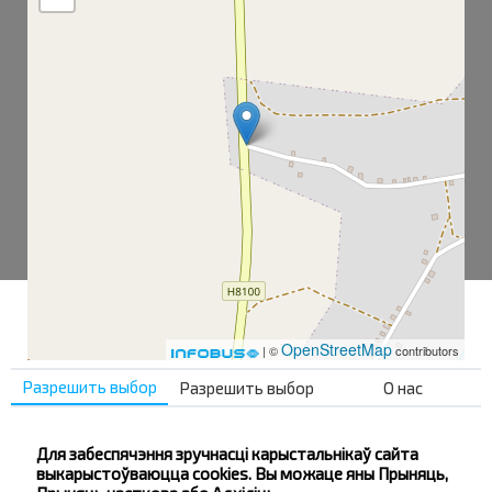
OpenStreetMap
| ©
contributors
Разрешить выбор
Разрешить выбор
О нас
Дроздино-1
Для забеспячэння зручнасці карыстальнікаў сайта
Дроздино-2
выкарыстоўваюцца cookies. Вы можаце яны Прыняць,