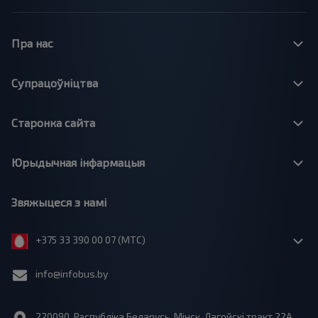
Пра нас
Супрацоўніцтва
Старонка сайта
Юрыдычная інфармацыя
Звяжыцеся з намі
+375 33 390 00 07 (МТС)
info@infobus.by
220090, Рэспубліка Беларусь, Мінск, Лагойскі тракт 22A,