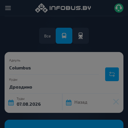
Все
Адкуль
Куды
Туды
Назад