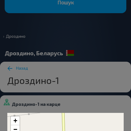
Пошук
Дроздино
Дроздино, Беларусь
Назад
Дроздино-1
Дроздино-1 на карце
+
−