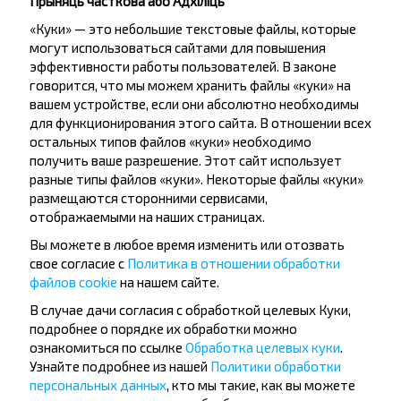
Прыняць часткова або Адхіліць
«Куки» — это небольшие текстовые файлы, которые
могут использоваться сайтами для повышения
эффективности работы пользователей. В законе
говорится, что мы можем хранить файлы «куки» на
вашем устройстве, если они абсолютно необходимы
Жадаеце
для функционирования этого сайта. В отношении всех
остальных типов файлов «куки» необходимо
падарожнічаць
получить ваше разрешение. Этот сайт использует
танней?
разные типы файлов «куки». Некоторые файлы «куки»
размещаются сторонними сервисами,
Не прапусці спецыяльныя акцыі, зніжкі і іншыя
отображаемыми на наших страницах.
цікавыя прапановы INFOBUS. Падпішыся на
Вы можете в любое время изменить или отозвать
атрыманне навін і падарожнічай з намі танней!
свое согласие с
Политика в отношении обработки
файлов cookie
на нашем сайте.
В случае дачи согласия с обработкой целевых Куки,
подробнее о порядке их обработки можно
ознакомиться по ссылке
Обработка целевых куки
.
Падпісацц
Узнайте подробнее из нашей
Политики обработки
персональных данных
, кто мы такие, как вы можете