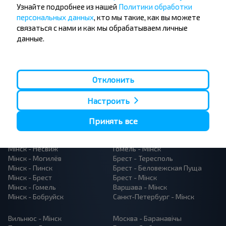
Узнайте подробнее из нашей
Политики обработки
персональных данных
, кто мы такие, как вы можете
связаться с нами и как мы обрабатываем личные
Падпісацц
данные.
Отклонить
Настроить
Папулярныя аўтобусныя
Принять все
напрамкі
Орша - Могилёв
Мінск - Баранавiчы
Мінск - Несвиж
Гомель - Мінск
Мінск - Могилёв
Брест - Тересполь
Мінск - Пинск
Брест - Беловежская Пуща
Мінск - Брест
Брест - Мінск
Мінск - Гомель
Варшава - Мінск
Мінск - Бобруйск
Санкт-Петербург - Мінск
Вильнюс - Мінск
Москва - Баранавiчы