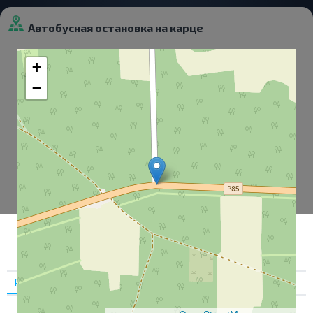
Автобусная остановка на карце
+
−
Разрешить выбор
Разрешить выбор
О нас