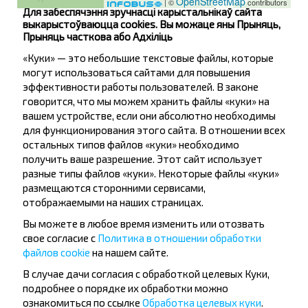
OpenStreetMap
| ©
contributors
Для забеспячэння зручнасці карыстальнікаў сайта
выкарыстоўваюцца cookies. Вы можаце яны Прыняць,
Прыняць часткова або Адхіліць
Автобусная остановка
«Куки» — это небольшие текстовые файлы, которые
могут использоваться сайтами для повышения
эффективности работы пользователей. В законе
говорится, что мы можем хранить файлы «куки» на
вашем устройстве, если они абсолютно необходимы
для функционирования этого сайта. В отношении всех
остальных типов файлов «куки» необходимо
Жадаеце
получить ваше разрешение. Этот сайт использует
разные типы файлов «куки». Некоторые файлы «куки»
падарожнічаць
размещаются сторонними сервисами,
отображаемыми на наших страницах.
танней?
Вы можете в любое время изменить или отозвать
Не прапусці спецыяльныя акцыі, зніжкі і іншыя
свое согласие с
Политика в отношении обработки
цікавыя прапановы INFOBUS. Падпішыся на
файлов cookie
на нашем сайте.
атрыманне навін і падарожнічай з намі танней!
В случае дачи согласия с обработкой целевых Куки,
подробнее о порядке их обработки можно
ознакомиться по ссылке
Обработка целевых куки
.