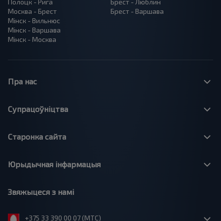
Полоцк - Рига
Брест - Люблин
Москва - Брест
Брест - Варшава
Мінск - Вильнюс
Мінск - Варшава
Мінск - Москва
Пра нас
Супрацоўніцтва
Старонка сайта
Юрыдычная інфармацыя
Звяжыцеся з намі
+375 33 390 00 07 (МТС)