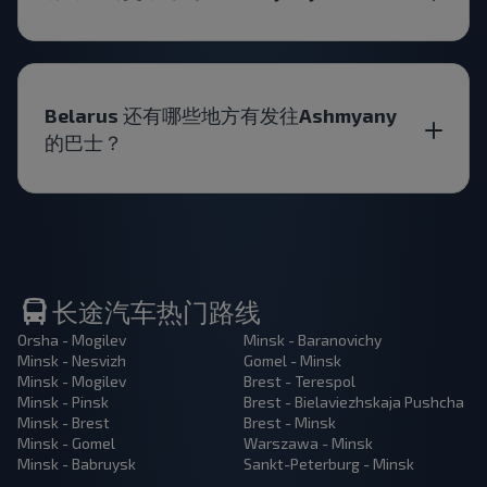
Belarus 还有哪些地方有发往Ashmyany
的巴士？
长途汽车热门路线
Orsha - Mogilev
Minsk - Baranovichy
Minsk - Nesvizh
Gomel - Minsk
Minsk - Mogilev
Brest - Terespol
Minsk - Pinsk
Brest - Bielaviezhskaja Pushcha
Minsk - Brest
Brest - Minsk
Minsk - Gomel
Warszawa - Minsk
Minsk - Babruysk
Sankt-Peterburg - Minsk