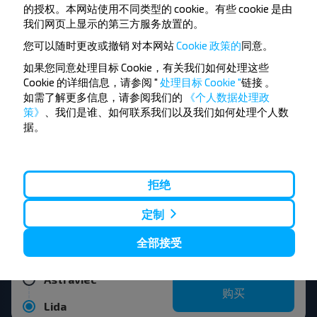
的授权。本网站使用不同类型的 cookie。有些 cookie 是由
我们网页上显示的第三方服务放置的。
热门目的地从 Astraviec
您可以随时更改或撤销
对本网站
Cookie 政策的
同意。
如果您同意处理目标 Cookie，有关我们如何处理这些
Astraviec
Cookie 的详细信息，请参阅 "
处理目标 Cookie "
链接
。
购买
如需了解更多信息，请参阅我们的
《个人数据处理政
Vilnius
策》
、我们是谁、如何联系我们以及我们如何处理个人数
据。
Astraviec
购买
Minsk
拒绝
定制
Astraviec
购买
全部接受
Vilnius airport
Astraviec
购买
Lida