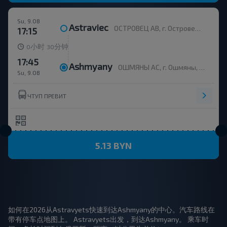
Su, 9.08
Astraviec
ОСТРОВЕЦ АВ, г. Островец, ул. Энергетиков, 4
17:15
小时
分钟
0
30
17:45
Ashmyany
ОШМЯНЫ АС, г. Ошмяны, ул. Советская, 123
Su, 9.08
ЧТУП ПРЕВИТ
5.13 BYN
如何在2026从Astravyets快速到达Ashmyany的中心。汽车路线在
带有停车点地图上。 Astravyets出发，到达Ashmyany。 乘车时