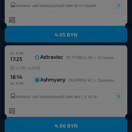
ФИЛИАЛ «АВТОМОБИЛЬНЫЙ ПАРК № 13 Г.ОШМЯНЫ» ОАО ГРОДНООБЛАВТОТРАНС
4.65 BYN
Su, 9.08
Astraviec
ОСТРОВЕЦ АВ, г. Островец, ул. Энергетиков, 4
17:25
小时
分钟
0
49
18:14
Ashmyany
ОШМЯНЫ АС, г. Ошмяны, ул. Советская, 123
Su, 9.08
ФИЛИАЛ «АВТОМОБИЛЬНЫЙ ПАРК №4 Г. П. ОСТРОВЕЦ» ОАО ГРОДНООБЛАВТОТРАНС
4.66 BYN