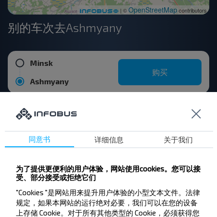
OpenStreetMap
| ©
contributors
别的车次去Ashmyany
Minsk
购买
Ashmyany
Lida
购买
Ashmyany
同意书
详细信息
关于我们
Smorgon
购买
为了提供更便利的用户体验，网站使用cookies。您可以接
Ashmyany
受、部分接受或拒绝它们
"Cookies "是网站用来提升用户体验的小型文本文件。法律
Gradno
规定，如果本网站的运行绝对必要，我们可以在您的设备
购买
上存储 Cookie。对于所有其他类型的 Cookie，必须获得您
Ashmyany