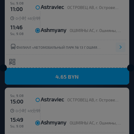
Su, 9.08
Astraviec
ОСТРОВЕЦ АВ, г. Островец, ул. Энергетиков, 4
11:00
小时
分钟
0
46
11:46
Ashmyany
ОШМЯНЫ АС, г. Ошмяны, ул. Советская, 123
Su, 9.08
ФИЛИАЛ «АВТОМОБИЛЬНЫЙ ПАРК № 13 Г.ОШМЯНЫ» ОАО ГРОДНООБЛАВТОТРАНС
4.65 BYN
Su, 9.08
Astraviec
ОСТРОВЕЦ АВ, г. Островец, ул. Энергетиков, 4
15:00
小时
分钟
0
49
15:49
Ashmyany
ОШМЯНЫ АС, г. Ошмяны, ул. Советская, 123
Su, 9.08