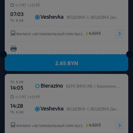
小时
分钟
0
23
07:03
Veshevka
ВЕШЕВКА-1, ВЕШЕВКА Дмитровичский с/с Березинский р-н МИНСКАЯ ОБЛ. Беларусь
Th, 6.08
4,6
(49)
ФИЛИАЛ «АВТОМОБИЛЬНЫЙ ПАРК №22» ОАО МИНОБЛАВТОТРАНС
2.65 BYN
Th, 6.08
Bierazino
БЕРЕЗИНО АВ, г. Березино, ул. Горького, 36
14:05
小时
分钟
0
23
14:28
Veshevka
ВЕШЕВКА-1, ВЕШЕВКА Дмитровичский с/с Березинский р-н МИНСКАЯ ОБЛ. Беларусь
Th, 6.08
4,6
(49)
ФИЛИАЛ «АВТОМОБИЛЬНЫЙ ПАРК №22» ОАО МИНОБЛАВТОТРАНС