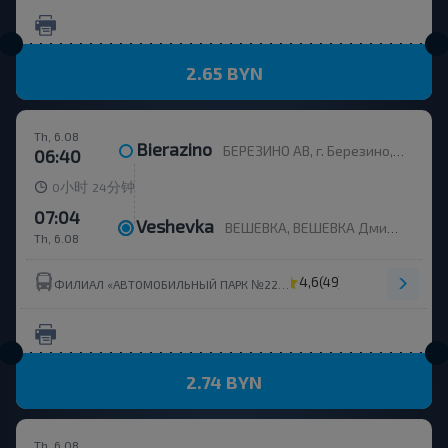
2.65 BYN
Th, 6.08
Bierazino
БЕРЕЗИНО АВ, г. Березино, ул. Горького, 36
06:40
小时
分钟
0
24
07:04
Veshevka
ВЕШЕВКА, ВЕШЕВКА Дмитровичский с/с Березинский р-н МИНСКАЯ ОБЛ. Беларусь
Th, 6.08
4,6
(49)
ФИЛИАЛ «АВТОМОБИЛЬНЫЙ ПАРК №22» ОАО МИНОБЛАВТОТРАНС
2.74 BYN
Th, 6.08