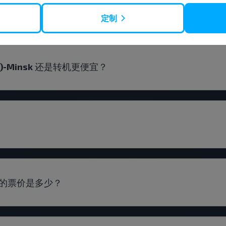
?
定制
bl.)-Minsk 还是转机更便宜？
insk 的票价是多少？