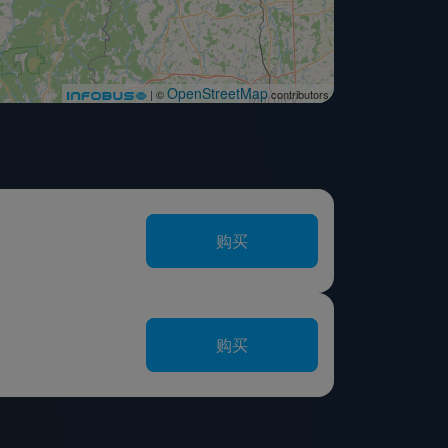
OpenStreetMap
| ©
contributors
购买
购买