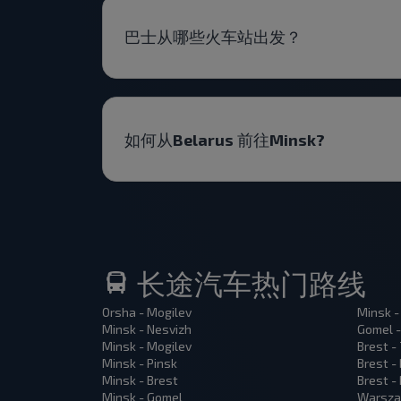
巴士从哪些火车站出发？
如何从Belarus 前往Minsk?
长途汽车热门路线
Orsha - Mogilev
Minsk -
Minsk - Nesvizh
Gomel -
Minsk - Mogilev
Brest -
Minsk - Pinsk
Brest -
Minsk - Brest
Brest -
Minsk - Gomel
Warsza