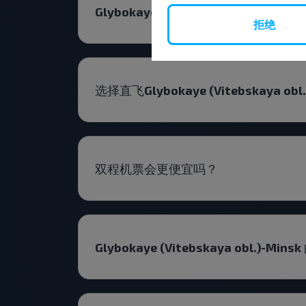
Glybokaye (Vitebskaya obl.)-Minsk
拒绝
选择直飞Glybokaye (Vitebskaya o
双程机票会更便宜吗？
Glybokaye (Vitebskaya obl.)-M