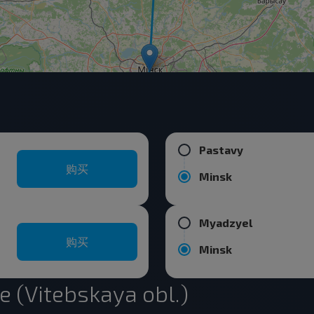
Pastavy
购买
Minsk
Myadzyel
购买
Minsk
Vitebskaya obl.)