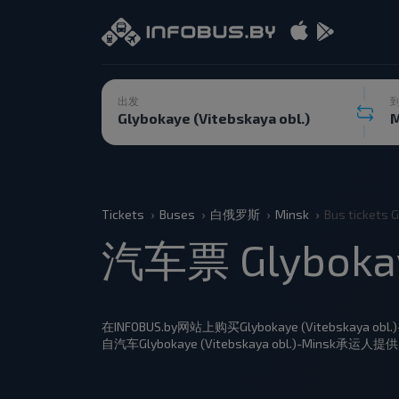
出发
Tickets
Buses
白俄罗斯
Minsk
Bus tickets 
汽车票 Glybokaye
在INFOBUS.by网站上购买Glybokaye (Vitebskaya 
自汽车Glybokaye (Vitebskaya obl.)-Mi