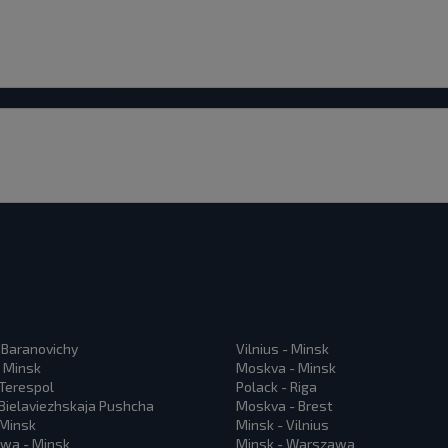
 Baranovichy
Vilnius - Minsk
 Minsk
Moskva - Minsk
 Terespol
Polack - Riga
 Bielaviezhskaja Pushcha
Moskva - Brest
 Minsk
Minsk - Vilnius
wa - Minsk
Minsk - Warszawa