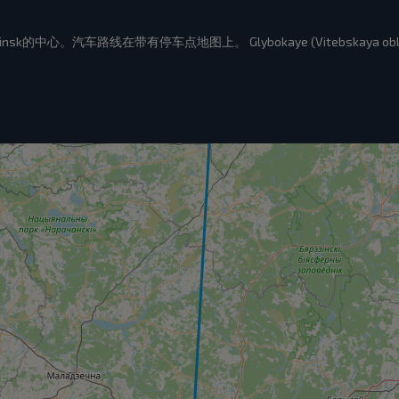
)快速到达Minsk的中心。汽车路线在带有停车点地图上。 Glybokaye (Vitebsk