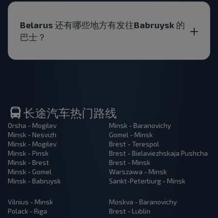
Belarus 还有哪些地方有发往Babruysk 的
巴士？
长途汽车热门路线
Orsha - Mogilev
Minsk - Baranovichy
Minsk - Nesvizh
Gomel - Minsk
Minsk - Mogilev
Brest - Terespol
Minsk - Pinsk
Brest - Bielaviezhskaja Pushcha
Minsk - Brest
Brest - Minsk
Minsk - Gomel
Warszawa - Minsk
Minsk - Babruysk
Sankt-Peterburg - Minsk
Vilnius - Minsk
Moskva - Baranovichy
Polack - Riga
Brest - Lublin