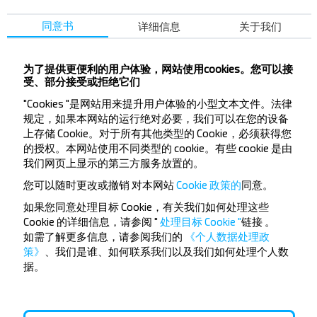
Minsk
同意书
详细信息
关于我们
购买
Babruysk
为了提供更便利的用户体验，网站使用cookies。您可以接
Rahachow
受、部分接受或拒绝它们
购买
"Cookies "是网站用来提升用户体验的小型文本文件。法律
Babruysk
规定，如果本网站的运行绝对必要，我们可以在您的设备
上存储 Cookie。对于所有其他类型的 Cookie，必须获得您
的授权。本网站使用不同类型的 cookie。有些 cookie 是由
Salihorsk
我们网页上显示的第三方服务放置的。
购买
Babruysk
您可以随时更改或撤销
对本网站
Cookie 政策的
同意。
如果您同意处理目标 Cookie，有关我们如何处理这些
Slutsk
Cookie 的详细信息，请参阅 "
处理目标 Cookie "
链接
。
购买
如需了解更多信息，请参阅我们的
《个人数据处理政
Babruysk
策》
、我们是谁、如何联系我们以及我们如何处理个人数
据。
热门目的地从 Mogilev