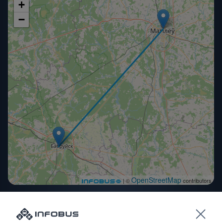
+
−
OpenStreetMap
| ©
contributors
别的车次去Babruysk