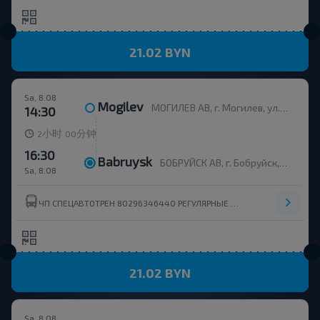
21.02 BYN
Sa, 8.08
Mogilev
МОГИЛЕВ АВ, г. Могилев, ул. Ленинская 93, Беларусь
14:30
小时
分钟
2
00
16:30
Babruysk
БОБРУЙСК АВ, г. Бобруйск, ул. Станционная, 5, Беларусь
Sa, 8.08
ЧП СПЕЦАВТОТРЕН 80296346440 РЕГУЛЯРНЫЕ ПЕРЕВОЗЧИКИ
21.02 BYN
Sa, 8.08