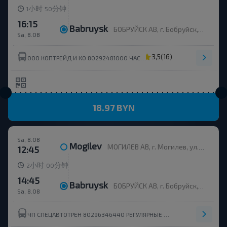
小时
分钟
1
50
16:15
Babruysk
БОБРУЙСК АВ, г. Бобруйск, ул. Станционная, 5, Беларусь
Sa, 8.08
3,5
(16)
ООО КОПТРЕЙД И КО 80292481000 ЧАСТНЫЕ РЕГУЛЯРНЫЕ
18.97 BYN
Sa, 8.08
Mogilev
МОГИЛЕВ АВ, г. Могилев, ул. Ленинская 93, Беларусь
12:45
小时
分钟
2
00
14:45
Babruysk
БОБРУЙСК АВ, г. Бобруйск, ул. Станционная, 5, Беларусь
Sa, 8.08
ЧП СПЕЦАВТОТРЕН 80296346440 РЕГУЛЯРНЫЕ ПЕРЕВОЗЧИКИ