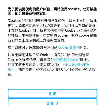
订阅
为了提供更便利的用户体验，网站使用cookies。您可以接
受、部分接受或拒绝它们
常见问题解答
"Cookies "是网站用来提升用户体验的小型文本文件。法律
规定，如果本网站的运行绝对必要，我们可以在您的设备
上存储 Cookie。对于所有其他类型的 Cookie，必须获得您
的授权。本网站使用不同类型的 cookie。有些 cookie 是由
我们网页上显示的第三方服务放置的。
如何购买Pinsk-Iodchiki, Ivacevichskiy r-
n BRESTSKAYA OBL. 的巴士车票？
您可以随时更改或撤销
对本网站
Cookie 政策的
同意。
如果您同意处理目标 Cookie，有关我们如何处理这些
Cookie 的详细信息，请参阅 "
处理目标 Cookie "
链接
。
如需了解更多信息，请参阅我们的
《个人数据处理政
策》
、我们是谁、如何联系我们以及我们如何处理个人数
前往目的地是否有任何限制？
据。
拒绝
Pinsk-Iodchiki, Ivacevichskiy r-n
定制