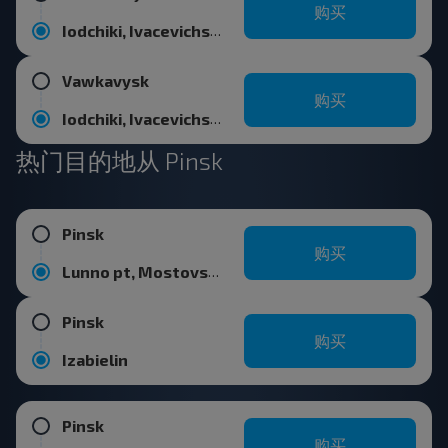
购买
Iodchiki, Ivacevichskiy r-n BRESTSKAYA OBL.
Vawkavysk
购买
Iodchiki, Ivacevichskiy r-n BRESTSKAYA OBL.
热门目的地从 Pinsk
Pinsk
购买
Lunno pt, Mostovskiy r-n GRODNENSKAYA OBL.
Pinsk
购买
Izabielin
Pinsk
购买