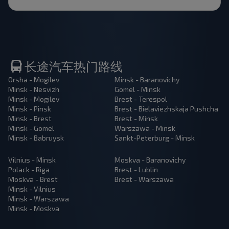
长途汽车热门路线
Orsha - Mogilev
Minsk - Baranovichy
Minsk - Nesvizh
Gomel - Minsk
Minsk - Mogilev
Brest - Terespol
Minsk - Pinsk
Brest - Bielaviezhskaja Pushcha
Minsk - Brest
Brest - Minsk
Minsk - Gomel
Warszawa - Minsk
Minsk - Babruysk
Sankt-Peterburg - Minsk
Vilnius - Minsk
Moskva - Baranovichy
Polack - Riga
Brest - Lublin
Moskva - Brest
Brest - Warszawa
Minsk - Vilnius
Minsk - Warszawa
Minsk - Moskva