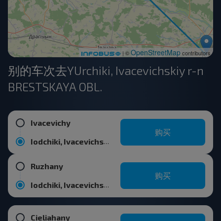
OpenStreetMap
| ©
contributors
别的车次去YUrchiki, Ivacevichskiy r-n
BRESTSKAYA OBL.
Ivacevichy
购买
Iodchiki, Ivacevichskiy r-n BRESTSKAYA OBL.
Ruzhany
购买
Iodchiki, Ivacevichskiy r-n BRESTSKAYA OBL.
Cieliahany