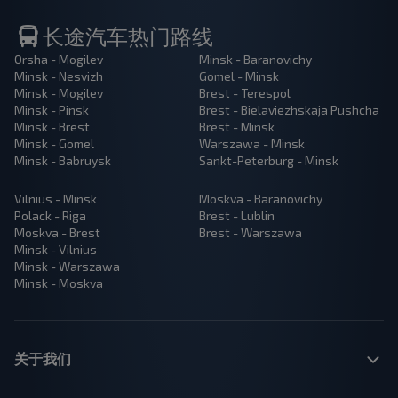
长途汽车热门路线
Orsha - Mogilev
Minsk - Baranovichy
Minsk - Nesvizh
Gomel - Minsk
Minsk - Mogilev
Brest - Terespol
Minsk - Pinsk
Brest - Bielaviezhskaja Pushcha
Minsk - Brest
Brest - Minsk
Minsk - Gomel
Warszawa - Minsk
Minsk - Babruysk
Sankt-Peterburg - Minsk
Vilnius - Minsk
Moskva - Baranovichy
Polack - Riga
Brest - Lublin
Moskva - Brest
Brest - Warszawa
Minsk - Vilnius
Minsk - Warszawa
Minsk - Moskva
关于我们