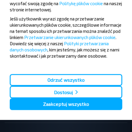
wycofać swoją zgodę na
Politykę plików cookie
na naszej
stronie internetowej
.
Populární autobusové linky
Jeśli użytkownik wyrazi zgodę na przetwarzanie
ukierunkowanych plików cookie, szczegółowe informacje
Kraków - Katowice lotnisko
Warszawa - Mszczonow
Katowice - Kraków
Lublin - Warszawa
na temat sposobu ich przetwarzania można znaleźć pod
Kraków - Katowice
Kołobrzeg - Niechorze
linkiem
Przetwarzanie ukierunkowanych plików cookie
.
Kraków - Zakopane
Kamien Pomorski - Pobierowo
Dowiedz się więcej z naszej
Polityki przetwarzania
Płock - Warszawa
Katowice - Zawoja
danych osobowych
, kim jesteśmy, jak możesz się z nami
Kołobrzeg - Sianożęty
Zakopane - Kraków
skontaktować i jak przetwarzamy dane osobowe.
Katowice - Krynica-Zdrój
Warszawa - Iwonicz-Zdroj
Olecko - Suwałki
Wadowice - Katowice
Warszawa - Lwów
Warszawa - Tarnopol
Odrzuć wszystko
Lwów - Warszawa
Poznań - Mińsk
Warszawa - Mińsk
Lwów - Kraków
Dostosuj
Warszawa - Brześć
Kraków - Lwów
Gdańsk - Mińsk
Warszawa - Iwano-Frankiwsk
Zaakceptuj wszystko
Lublin - Brześć
Kraków - Mińsk