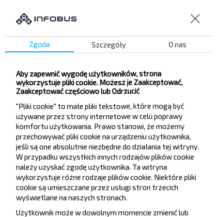
Chcesz
Zgoda
Szczegóły
O nas
podróżować
taniej?
Aby zapewnić wygodę użytkowników, strona
wykorzystuje pliki cookie. Możesz je Zaakceptować,
Nie przegap promocji, zniżek i innych ciekawych
Zaakceptować częściowo lub Odrzucić
ofert od serwisu INFOBUS. Zapisz się do
"Pliki cookie" to małe pliki tekstowe, które mogą być
newslettera i podróżuj z nami jeszcze taniej!
używane przez strony internetowe w celu poprawy
komfortu użytkowania. Prawo stanowi, że możemy
przechowywać pliki cookie na urządzeniu użytkownika,
jeśli są one absolutnie niezbędne do działania tej witryny.
W przypadku wszystkich innych rodzajów plików cookie
należy uzyskać zgodę użytkownika. Ta witryna
Zapisz się
wykorzystuje różne rodzaje plików cookie. Niektóre pliki
cookie są umieszczane przez usługi stron trzecich
wyświetlane na naszych stronach.
Użytkownik może w dowolnym momencie zmienić lub