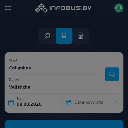
Skąd
Dokąd
Tam
Data powrotu