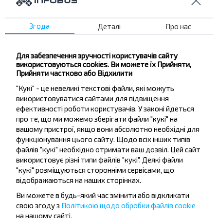
Згода
Деталі
Про нас
Бажаєте
подорожувати
Для забезпечення зручності користувачів сайту
використовуються cookies. Ви можете їх Прийняти,
дешевше?
Прийняти частково або Відхилити
"Кукі" - це невеликі текстові файли, які можуть
Не пропусти акції, знижки та спеціальні
використовуватися сайтами для підвищення
пропозиції, INFOBUS. Підпишись на розсилку та
ефективності роботи користувачів. У законі йдеться
подорожуй з нами дешевше!
про те, що ми можемо зберігати файли "кукі" на
вашому пристрої, якщо вони абсолютно необхідні для
функціонування цього сайту. Щодо всіх інших типів
файлів "кукі" необхідно отримати ваш дозвіл. Цей сайт
використовує різні типи файлів "кукі". Деякі файли
Підписатися
"кукі" розміщуються сторонніми сервісами, що
відображаються на наших сторінках.
Ви можете в будь-який час змінити або відкликати
свою згоду з
Політикою щодо обробки файлів cookie
на нашому сайті.