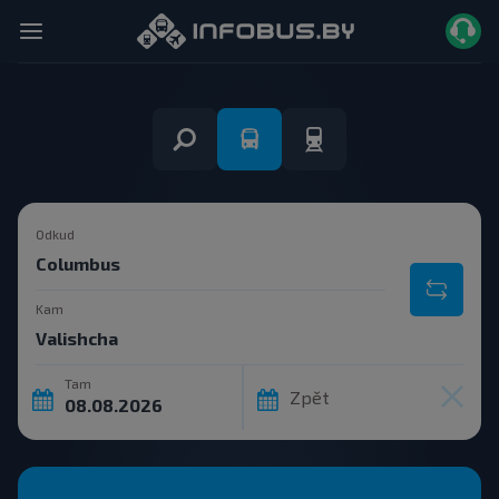
Odkud
Kam
Tam
Zpět