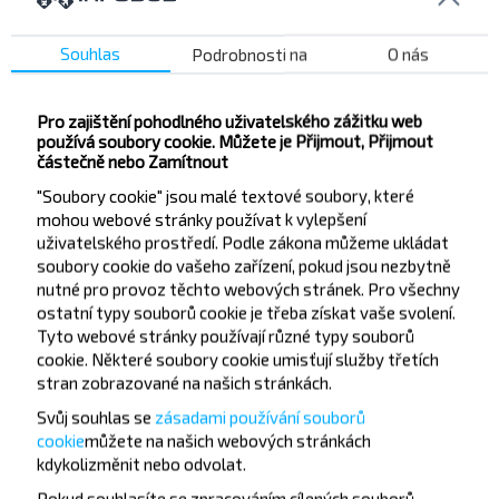
Souhlas
Podrobnosti na
O nás
Chcete cestovat
levněji?
Pro zajištění pohodlného uživatelského zážitku web
používá soubory cookie. Můžete je Přijmout, Přijmout
částečně nebo Zamítnout
Nenechte si ujít akce, slevy a další zajímavé nabídky
"Soubory cookie" jsou malé textové soubory, které
od společnosti INFOBUS. Přihlaste se k odběru
mohou webové stránky používat k vylepšení
novinek a cestujte s námi levněji!
uživatelského prostředí. Podle zákona můžeme ukládat
soubory cookie do vašeho zařízení, pokud jsou nezbytně
nutné pro provoz těchto webových stránek. Pro všechny
ostatní typy souborů cookie je třeba získat vaše svolení.
Tyto webové stránky používají různé typy souborů
Přihlásit se
cookie. Některé soubory cookie umisťují služby třetích
stran zobrazované na našich stránkách.
Svůj souhlas se
zásadami používání souborů
cookie
můžete
na našich webových stránkách
kdykoli
změnit nebo odvolat.
Pokud souhlasíte se zpracováním cílených souborů