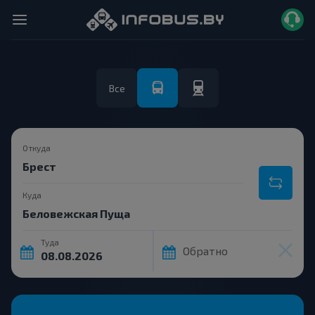
Все
Откуда
Куда
Туда
Обратно