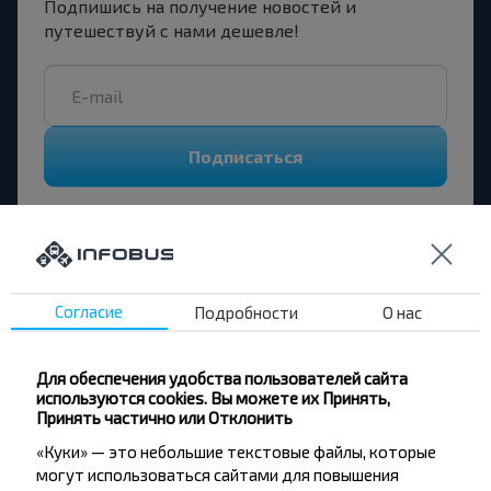
Подпишись на получение новостей и
путешествуй с нами дешевле!
Подписаться
Отзывы пассажиров о перевозчиках
Согласие
Подробности
О нас
Римма
-
27.07.2026
08.08.2026
Приветливый водитель, рейс во
Большой современный
Для обеспечения удобства пользователей сайта
время, ехал аккуратно, я очень
Кондиционер Все суп
используются cookies. Вы можете их Принять,
довольна, все понравилось.
5,0
Принять частично или Отклонить
5,0
BS Филиал «Автомобиль
«Куки» — это небольшие текстовые файлы, которые
ИП "Годованый Д. Н."
№9 г.Каменец» ОАО
могут использоваться сайтами для повышения
Брест - Беловежская Пуща
"Брестоблавтотранс" УН