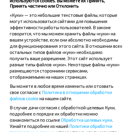
используются cookies. Вы можете их Принять,
Принять частично или Отклонить
«Куки» — это небольшие текстовые файлы, которые
Подписаться
могут использоваться сайтами для повышения
эффективности работы пользователей. В законе
говорится, что мы можем хранить файлы «куки» на
вашем устройстве, если они абсолютно необходимы
Вопрос - Ответ
для функционирования этого сайта. В отношении всех
остальных типов файлов «куки» необходимо
получить ваше разрешение. Этот сайт использует
разные типы файлов «куки». Некоторые файлы «куки»
размещаются сторонними сервисами,
Как забронировать билеты на
отображаемыми на наших страницах.
автобус Коссово-Гродно?
Вы можете в любое время изменить или отозвать
свое согласие с
Политика в отношении обработки
файлов cookie
на нашем сайте.
В случае дачи согласия с обработкой целевых Куки,
Существуют ли ограничения на
подробнее о порядке их обработки можно
ознакомиться по ссылке
Обработка целевых куки
.
поездку Коссово-Гродно?
Узнайте подробнее из нашей
Политики обработки