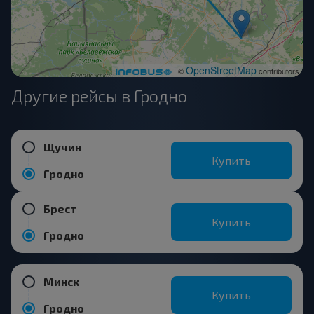
OpenStreetMap
| ©
contributors
Другие рейсы в Гродно
Щучин
Купить
Гродно
Брест
Купить
Гродно
Минск
Купить
Гродно