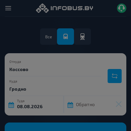
Все
Откуда
Куда
Туда
Обратно