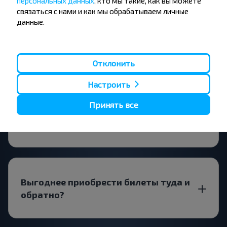
персональных данных
, кто мы такие, как вы можете
связаться с нами и как мы обрабатываем личные
данные.
За сколько дней до поездки искать
билеты Коссово-Гродно?
Отклонить
Настроить
Принять все
В город Гродно лучше ехать прямым
рейсом или с пересадкой?
Выгоднее приобрести билеты туда и
обратно?