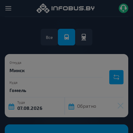
Все
Откуда
Куда
Туда
Обратно