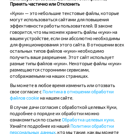
Принять частично или Отклонить
«Куки» — это небольшие текстовые файлы, которые
могут использоваться сайтами для повышения
Подписаться
эффективности работы пользователей. В законе
говорится, что мы можем хранить файлы «куки» на
вашем устройстве, если они абсолютно необходимы
Отзывы пассажиров о перевозчиках
для функционирования этого сайта. В отношении всех
остальных типов файлов «куки» необходимо
получить ваше разрешение. Этот сайт использует
разные типы файлов «куки». Некоторые файлы «куки»
размещаются сторонними сервисами,
Борис
KOT
20.06.2026
11.05.2026
отображаемыми на наших страницах.
Спасибо, все отлично
Маршрут Минск -Гоме
Вы можете в любое время изменить или отозвать
одной санитарной ос
5,0
4,5 часа. Какие-то за
свое согласие с
Политика в отношении обработки
BS ИП "Атрощенко" УНП 491543393
людям перевозят. Сто
файлов cookie
на нашем сайте.
Минск - Гомель
окраине Жлобина в 
таких людей минут 10-
В случае дачи согласия с обработкой целевых Куки,
Гомеле были не по р
подробнее о порядке их обработки можно
из-за этого
ознакомиться по ссылке
Обработка целевых куки
.
4,0
Узнайте подробнее из нашей
Политики обработки
BS ИП "Атрощенко" УНП 
персональных данных
, кто мы такие, как вы можете
Минск - Гомель