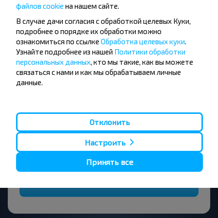
файлов cookie
на нашем сайте.
В случае дачи согласия с обработкой целевых Куки,
подробнее о порядке их обработки можно
Хотите
ознакомиться по ссылке
Обработка целевых куки
.
Узнайте подробнее из нашей
Политики обработки
путешествовать
персональных данных
, кто мы такие, как вы можете
дешевле?
связаться с нами и как мы обрабатываем личные
данные.
Не пропусти специальные акции, скидки и
другие интересные предложения INFOBUS.
Подпишись на получение новостей и
Отклонить
путешествуй с нами дешевле!
Настроить
Принять все
Подписаться