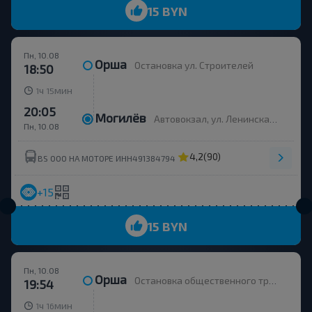
15 BYN
Пн, 10.08
Орша
Остановка ул. Строителей
18:50
ч
мин
1
15
20:05
Могилёв
Автовокзал, ул. Ленинская 93, платформа 6
Пн, 10.08
4,2
(90)
BS ООО НА МОТОРЕ ИНН491384794
+15
15 BYN
Пн, 10.08
Орша
Остановка общественного транспорта Улица Строителей
19:54
ч
мин
1
16