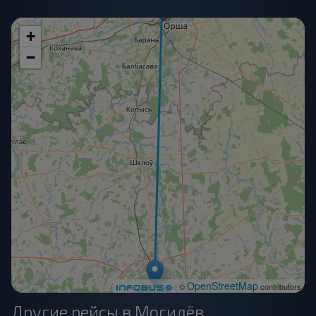
+
−
OpenStreetMap
| ©
contributors
Другие рейсы в Могилёв