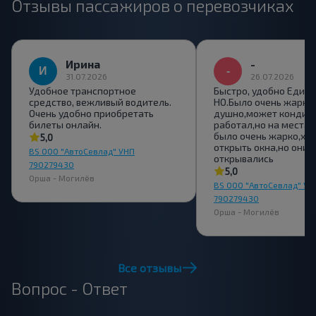
Отзывы пассажиров о перевозчиках
Ирина
-
31.07.2026
26.07.2026
Удобное транспортное
Быстро, удобно Един
средство, вежливый водитель.
НО.Было очень жарко 
Очень удобно приобретать
душно,может кондиц
билеты онлайн.
работал,но на местах 
было очень жарко,хо
5,0
открыть окна,но они 
BS ООО "АвтоСевлад" УНП
открывались
790279430
5,0
Орша - Могилёв
BS ООО "АвтоСевлад" УН
790279430
Орша - Могилёв
Все отзывы
Вопрос - Ответ