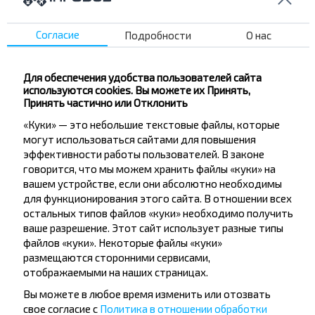
Орша
Согласие
Подробности
О нас
Орша
Купить
Для обеспечения удобства пользователей сайта
Витебск
используются cookies. Вы можете их Принять,
Принять частично или Отклонить
Орша
«Куки» — это небольшие текстовые файлы, которые
Купить
могут использоваться сайтами для повышения
Вильнюс
эффективности работы пользователей. В законе
говорится, что мы можем хранить файлы «куки» на
вашем устройстве, если они абсолютно необходимы
Орша
для функционирования этого сайта. В отношении всех
Купить
остальных типов файлов «куки» необходимо получить
Чаусы
ваше разрешение. Этот сайт использует разные типы
файлов «куки». Некоторые файлы «куки»
Орша
размещаются сторонними сервисами,
Купить
отображаемыми на наших страницах.
Минск
Вы можете в любое время изменить или отозвать
свое согласие с
Политика в отношении обработки