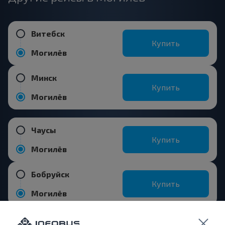
Витебск
Купить
Могилёв
Минск
Купить
Могилёв
Чаусы
Купить
Могилёв
Бобруйск
Купить
Могилёв
Популярные направления из города