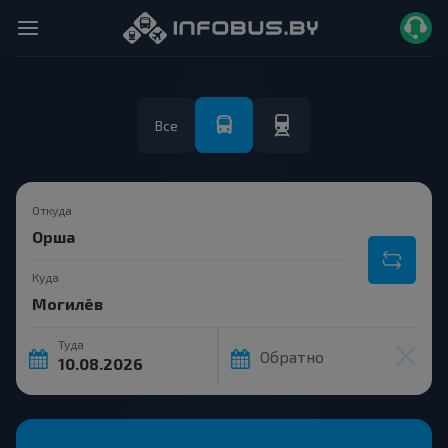
Все
Откуда
Куда
Туда
Обратно