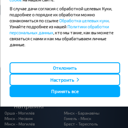
Усе аўтавакзалы Солигорск
В случае дачи согласия с обработкой целевых Куки,
подробнее о порядке их обработки можно
Жадаеце падарожнічаць танней?
ознакомиться по ссылке
Обработка целевых куки
.
Узнайте подробнее из нашей
Политики обработки
Не прапусці спецыяльныя акцыі, зніжкі і іншыя цікавыя
прапановы INFOBUS. Падпішыся на атрыманне навін і
персональных данных
, кто мы такие, как вы можете
падарожнічай з намі танней!
связаться с нами и как мы обрабатываем личные
данные.
Падпісацц
Отклонить
Настроить
Принять все
Папулярныя аўтобусныя
напрамкі
Орша - Могилёв
Мінск - Баранавiчы
Мінск - Несвиж
Гомель - Мінск
Мінск - Могилёв
Брест - Тересполь