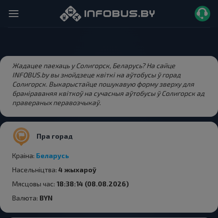
Жадацее паехаць у Солигорск, Беларусь? На сайце
INFOBUS.by вы знойдзеце квіткі на аўтобусы ў горад
Солигорск. Выкарыстайце пошукавую форму зверху для
браніраваняя квіткоў на сучасныя аўтобусы ў Солигорск ад
правераных перавозчыкаў.
Пра горад
Краіна:
Беларусь
Насельніцтва:
4 жыхароў
Мясцовы час:
18:38:14 (08.08.2026)
Валюта:
BYN