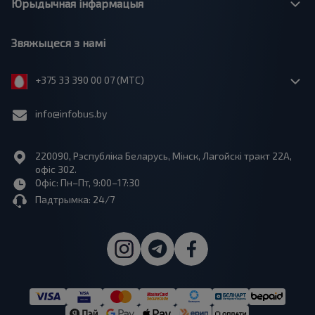
Юрыдычная інфармацыя
Звяжыцеся з намі
+375 33 390 00 07 (МТС)
info@infobus.by
220090, Рэспубліка Беларусь, Мінск, Лагойскі тракт 22A,
офіс 302.
Офіс: Пн–Пт, 9:00–17:30
Падтрымка: 24/7