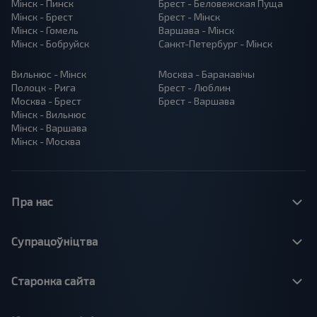
Мінск - Пинск
Брест - Беловежская Пуща
Мінск - Брест
Брест - Мінск
Мінск - Гомель
Варшава - Мінск
Мінск - Бобруйск
Санкт-Петербург - Мінск
Вильнюс - Мінск
Москва - Баранавiчы
Полоцк - Рига
Брест - Люблин
Москва - Брест
Брест - Варшава
Мінск - Вильнюс
Мінск - Варшава
Мінск - Москва
Пра нас
Супрацоўніцтва
Старонка сайта