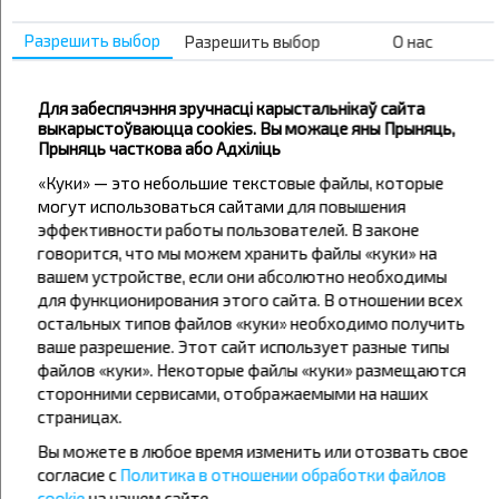
Автовокзал, ул. Ленинского
Разрешить выбор
Разрешить выбор
О нас
Солигорск АВ
Школа №11
Для забеспячэння зручнасці карыстальнікаў сайта
выкарыстоўваюцца cookies. Вы можаце яны Прыняць,
Пр Мира
Прыняць часткова або Адхіліць
Автопарк №1
«Куки» — это небольшие текстовые файлы, которые
Калийспецтранс
могут использоваться сайтами для повышения
Техмонтаж
эффективности работы пользователей. В законе
говорится, что мы можем хранить файлы «куки» на
Молодежная
вашем устройстве, если они абсолютно необходимы
Планета Детства Д/Ц
для функционирования этого сайта. В отношении всех
Заслонова
остальных типов файлов «куки» необходимо получить
ваше разрешение. Этот сайт использует разные типы
Корона Т/Ц
файлов «куки». Некоторые файлы «куки» размещаются
Калинка ф-ка
сторонними сервисами, отображаемыми на наших
Купалинка ф-ка
страницах.
Богомолова
Вы можете в любое время изменить или отозвать свое
Школа №10
согласие с
Политика в отношении обработки файлов
cookie
на нашем сайте.