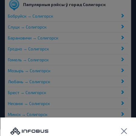
Папулярныя рэйсы ў горад Солигорск
Бобруйск → Солигорск
Слуцк → Солигорск
Барановичи → Солигорск
Гродно → Солигорск
Гомель → Солигорск
Мозырь → Солигорск
Любань → Солигорск
Брест → Солигорск
Несвиж → Солигорск
Минск → Солигорск
Аўтавакзалы і прыпынкі