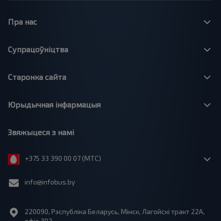
Пра нас
Супрацоўніцтва
Старонка сайта
Юрыдычная інфармацыя
Звяжыцеся з намі
+375 33 390 00 07 (МТС)
info@infobus.by
220090, Рэспубліка Беларусь, Мінск, Лагойскі тракт 22A,
офіс 302.