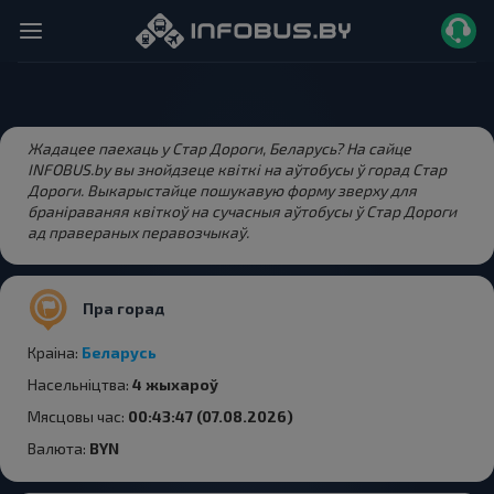
Жадацее паехаць у Стар Дороги, Беларусь? На сайце
INFOBUS.by вы знойдзеце квіткі на аўтобусы ў горад Стар
Дороги. Выкарыстайце пошукавую форму зверху для
браніраваняя квіткоў на сучасныя аўтобусы ў Стар Дороги
ад правераных перавозчыкаў.
Пра горад
Краіна:
Беларусь
Насельніцтва:
4 жыхароў
Мясцовы час:
00:43:47 (07.08.2026)
Валюта:
BYN