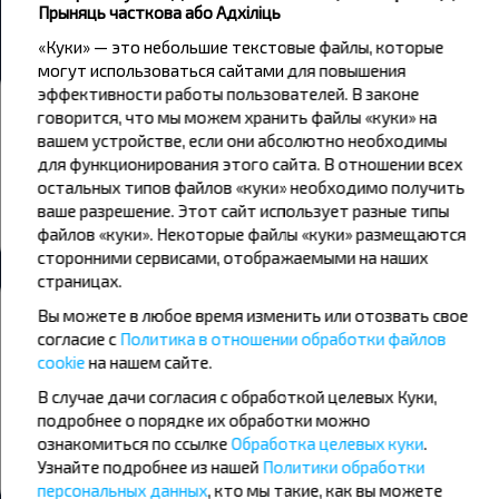
Прыняць часткова або Адхіліць
Старые Дороги → Стар Дороги
«Куки» — это небольшие текстовые файлы, которые
могут использоваться сайтами для повышения
эффективности работы пользователей. В законе
Аўтавакзалы і прыпынкі
говорится, что мы можем хранить файлы «куки» на
вашем устройстве, если они абсолютно необходимы
Стар Дороги АГ
для функционирования этого сайта. В отношении всех
Стар Дороги АГ-1
остальных типов файлов «куки» необходимо получить
Стар Дороги АГ-2
ваше разрешение. Этот сайт использует разные типы
файлов «куки». Некоторые файлы «куки» размещаются
Усе аўтавакзалы Стар Дороги
сторонними сервисами, отображаемыми на наших
страницах.
Жадаеце падарожнічаць танней?
Вы можете в любое время изменить или отозвать свое
Не прапусці спецыяльныя акцыі, зніжкі і іншыя цікавыя
согласие с
Политика в отношении обработки файлов
прапановы INFOBUS. Падпішыся на атрыманне навін і
cookie
на нашем сайте.
падарожнічай з намі танней!
В случае дачи согласия с обработкой целевых Куки,
подробнее о порядке их обработки можно
ознакомиться по ссылке
Обработка целевых куки
.
Падпісацц
Узнайте подробнее из нашей
Политики обработки
персональных данных
, кто мы такие, как вы можете