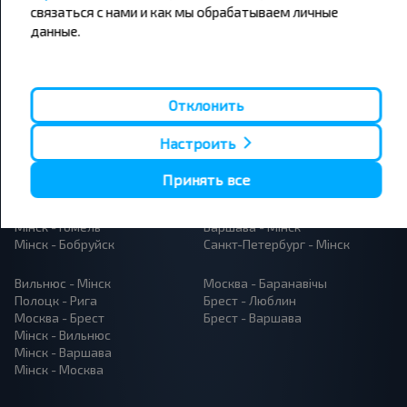
связаться с нами и как мы обрабатываем личные
данные.
Папулярныя аўтобусныя
Отклонить
напрамкі
Орша - Могилёв
Мінск - Баранавiчы
Настроить
Мінск - Несвиж
Гомель - Мінск
Мінск - Могилёв
Брест - Тересполь
Принять все
Мінск - Пинск
Брест - Беловежская Пуща
Мінск - Брест
Брест - Мінск
Мінск - Гомель
Варшава - Мінск
Мінск - Бобруйск
Санкт-Петербург - Мінск
Вильнюс - Мінск
Москва - Баранавiчы
Полоцк - Рига
Брест - Люблин
Москва - Брест
Брест - Варшава
Мінск - Вильнюс
Мінск - Варшава
Мінск - Москва