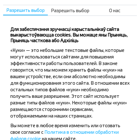
Не прапусці спецыяльныя акцыі, зніжкі і іншыя
цікавыя прапановы INFOBUS. Падпішыся на
Разрешить выбор
Разрешить выбор
О нас
атрыманне навін і падарожнічай з намі танней!
Для забеспячэння зручнасці карыстальнікаў сайта
выкарыстоўваюцца cookies. Вы можаце яны Прыняць,
Прыняць часткова або Адхіліць
«Куки» — это небольшие текстовые файлы, которые
Падпісацц
могут использоваться сайтами для повышения
эффективности работы пользователей. В законе
говорится, что мы можем хранить файлы «куки» на
Пытанне - Адказ
вашем устройстве, если они абсолютно необходимы
для функционирования этого сайта. В отношении всех
остальных типов файлов «куки» необходимо
получить ваше разрешение. Этот сайт использует
разные типы файлов «куки». Некоторые файлы «куки»
Как забронировать билет?
размещаются сторонними сервисами,
отображаемыми на наших страницах.
Вы можете в любое время изменить или отозвать
свое согласие с
Политика в отношении обработки
файлов cookie
на нашем сайте.