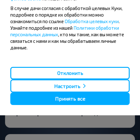
Есть ли какие-то ограничения на
В случае дачи согласия с обработкой целевых Куки,
поездку?
подробнее о порядке их обработки можно
ознакомиться по ссылке
Обработка целевых куки
.
Узнайте подробнее из нашей
Политики обработки
персональных данных
, кто мы такие, как вы можете
связаться с нами и как мы обрабатываем личные
За сколько времени до выезда
данные.
искать билет Логишин-Хартица,
Мостовский р-н ГРОДНЕНСКАЯ ОБЛ.?
Отклонить
Настроить
В город Хартица, Мостовский р-н
Принять все
ГРОДНЕНСКАЯ ОБЛ. лучше ехать
прямым рейсом или с пересадками?