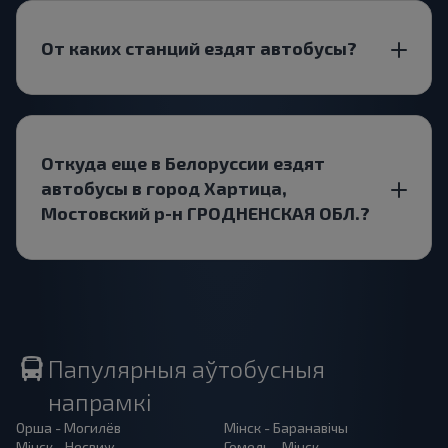
От каких станций ездят автобусы?
Откуда еще в Белоруссии ездят
автобусы в город Хартица,
Мостовский р-н ГРОДНЕНСКАЯ ОБЛ.?
Папулярныя аўтобусныя
напрамкі
Орша - Могилёв
Мінск - Баранавiчы
Мінск - Несвиж
Гомель - Мінск