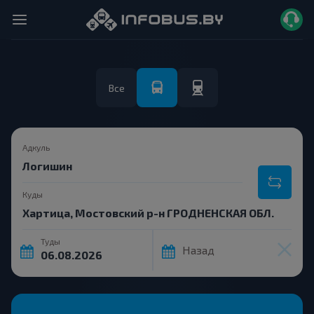
Все
Адкуль
Куды
Туды
Назад