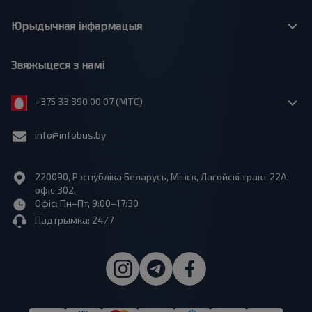
Юрыдычная інфармацыя
Звяжыцеся з намі
+375 33 390 00 07 (МТС)
info@infobus.by
220090, Рэспубліка Беларусь, Мінск, Лагойскі тракт 22A,
офіс 302.
Офіс: Пн–Пт, 9:00–17:30
Падтрымка: 24/7