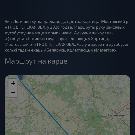
Як з Логишин хутка даехаць да цэнтра Хартица, Мостовский р-
н ГРОДНЕНСКАЯ ОБЛ. у 2026 годзе. Маршруты руху рэйсавых
аўтобусаў на карце з прыпынкамі. Адкуль адыходзяць
аўтобусы з Логишин і куды прыязджаюць у Хартица,
Мостовский р-н ГРОДНЕНСКАЯ ОБЛ.. Час у дарозе на аўтобусе:
колькі гадзін ехаць у Беларусь, адлегласць у кіламетрах.
Маршрут на карце
+
−