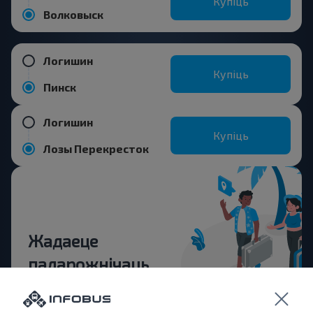
Купіць
Волковыск
Логишин
Купіць
Пинск
Логишин
Купіць
Лозы Перекресток
Жадаеце
падарожнічаць
танней?