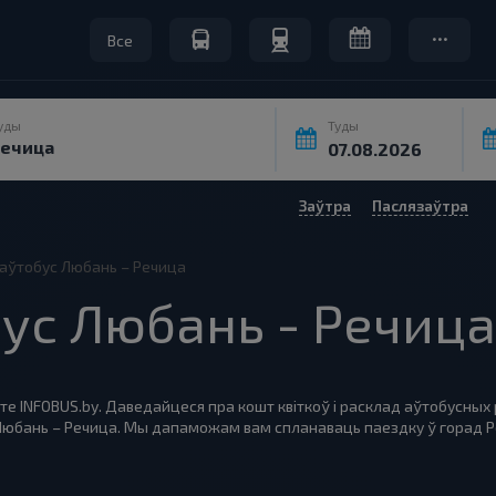
Все
уды
Туды
Заўтра
Паслязаўтра
а аўтобус Любань – Речица
бус Любань - Речица
те INFOBUS.by. Даведайцеся пра кошт квіткоў і расклад аўтобусных
 Любань – Речица. Мы дапаможам вам спланаваць паездку ў горад Р