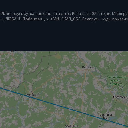
 Беларусь хутка даехаць да цэнтра Речица у 2026 годзе. Маршрут
ь, ЛЮБАНЬ Любанский_р-н МИНСКАЯ_ОБЛ. Беларусь і куды прыязджаю