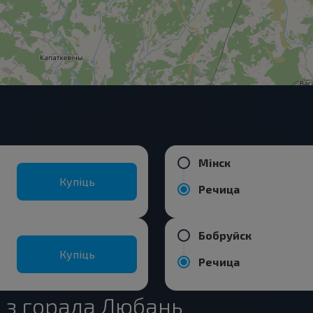
Мінск
Купіць
Речица
Бобруйск
Купіць
Речица
 з горада Любань