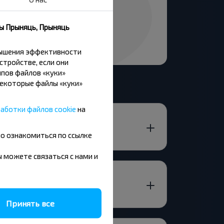
ны Прыняць, Прыняць
вышения эффективности
стройстве, если они
пов файлов «куки»
Некоторые файлы «куки»
аботки файлов cookie
на
но ознакомиться по ссылке
вы можете связаться с нами и
Принять все