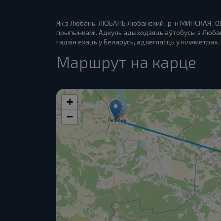
Як з Любань, ЛЮБАНЬ Любанский_р-н МИНСКАЯ_ОБЛ.
прыпынкамі. Адкуль адыходзяць аўтобусы з Любан
гадзін ехаць у Беларусь, адлегласць у кіламетрах.
Маршрут на карце
+
−