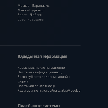
Москва - Баранавiчы
Мінск - Будапешт
Брест - Люблин
Брест - Варшава
Юрыдычная інфармацыя
Карыстальніцкае пагадненне
Палітыка канфідэнцыйнасці
Заява суб'екта дадзеных анлайн
форма
Палітыкай прыватнасці
Рэдагаванне і настройка файлаў cookie
Платёжные системы