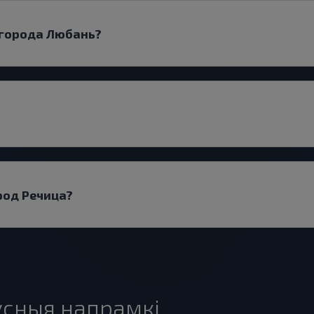
 города Любань?
род Речица?
сныя напрамкі