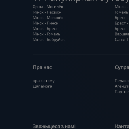
Орша - Могилёв
Мінск -
Мінск - Несвиж
Гомель 
Мінск - Могилёв
Брест -
Мінск - Пинск
Брест 
Мінск - Брест
Брест -
Мінск - Гомель
Варшав
Мінск - Бобруйск
Санкт-П
Пра нас
Супра
пра сiстэму
Пераво
Дапамога
Агенцт
Партнё
Звяжыцеся з намі
Кант