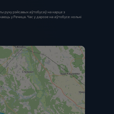
ы руху рэйсавых аўтобусаў на карце з
ць у Речица. Час у дарозе на аўтобусе: колькі