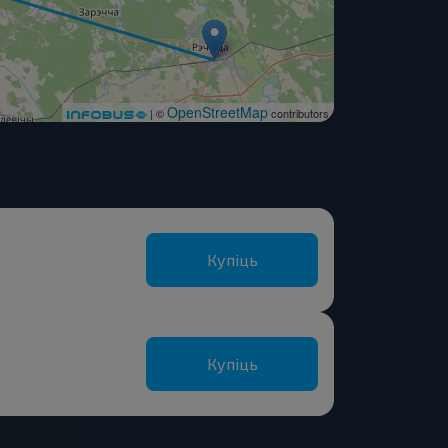
OpenStreetMap
| ©
contributors
Купіць
Купіць