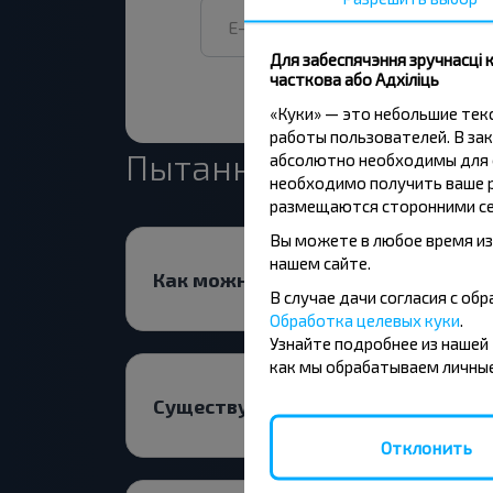
Для забеспячэння зручнасці
часткова або Адхіліць
«Куки» — это небольшие те
работы пользователей. В зак
Пытанне - Адказ
абсолютно необходимы для ф
необходимо получить ваше р
размещаются сторонними се
Вы можете в любое время из
нашем сайте.
Как можно приобрести билеты на
В случае дачи согласия с о
Обработка целевых куки
.
Узнайте подробнее из нашей
как мы обрабатываем личные
Существуют ли какие-то ограниче
Отклонить