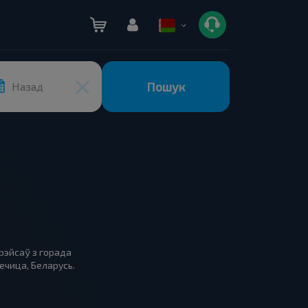
Пошук
Назад
 рэйсаў з горада
ечица, Беларусь.