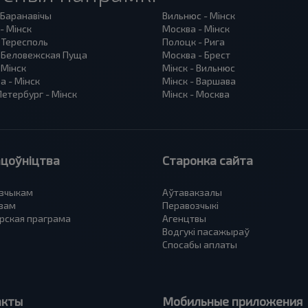
 Баранавiчы
Вильнюс - Мінск
- Мінск
Москва - Мінск
 Тересполь
Полоцк - Рига
- Беловежская Пуща
Москва - Брест
 Мінск
Мінск - Вильнюс
а - Мінск
Мінск - Варшава
етербург - Мінск
Мінск - Москва
цоўніцтва
Старонка сайта
зчыкам
Аўтавакзалы
вам
Перавозчыкі
рская праграма
Агенцтвы
Водгукі пасажыраў
Спосабы аплаты
акты
Мобильные приложения