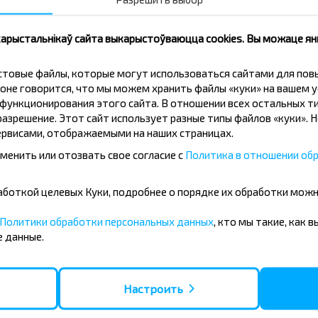
Падпісацц
 карыстальнікаў сайта выкарыстоўваюцца cookies. Вы можаце я
кстовые файлы, которые могут использоваться сайтами для по
оне говорится, что мы можем хранить файлы «куки» на вашем у
ункционирования этого сайта. В отношении всех остальных ти
азрешение. Этот сайт использует разные типы файлов «куки». 
рвисами, отображаемыми на наших страницах.
менить или отозвать свое согласие с
Политика в отношении обр
 рейс Любань-Речица?
бработкой целевых Куки, подробнее о порядке их обработки мож
Политики обработки персональных данных
, кто мы такие, как 
 данные.
ния на поездку?
Настроить