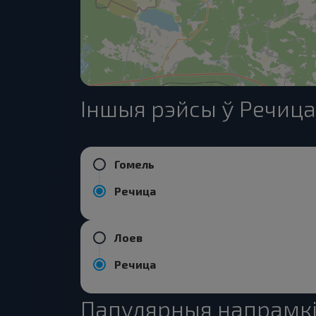
Іншыя рэйсы ў Речица
Гомель
Речица
Лоев
Речица
Папулярныя напрамкі