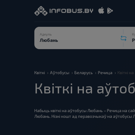
Адкуль
К
Квіткі
Аўтобусы
Беларусь
Речица
Квіткі н
Квіткі на аўто
Набыць квіткі на аўтобусы Любань – Речица на сай
Любань. Нізкі кошт ад перавозчыкаў на аўтобусы