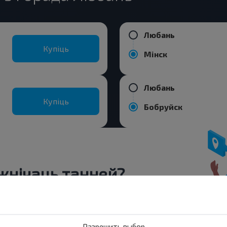
Любань
Купіць
Мінск
Любань
Купіць
Бобруйск
нічаць танней?
ніжкі і іншыя цікавыя прапановы
авін і падарожнічай з намі танней!
Разрешить выбор