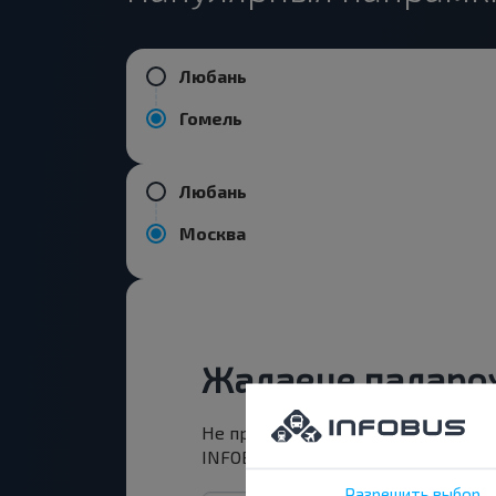
Любань
Гомель
Любань
Москва
Жадаеце падарож
Не прапусці спецыяльныя акцыі, з
INFOBUS. Падпішыся на атрыманне н
Разрешить выбор