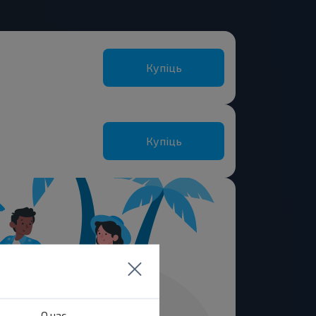
Купіць
Купіць
О нас