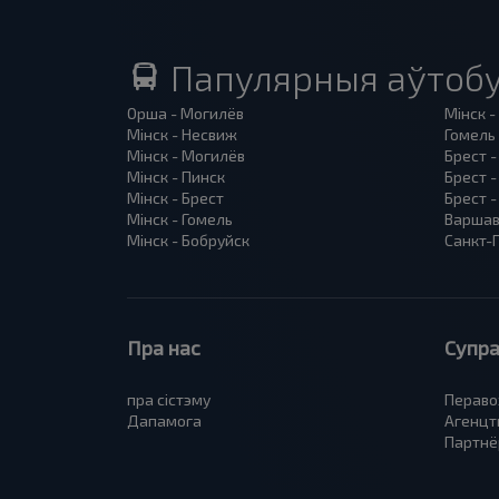
Папулярныя аўтобу
Орша - Могилёв
Мінск -
Мінск - Несвиж
Гомель 
Мінск - Могилёв
Брест -
Мінск - Пинск
Брест 
Мінск - Брест
Брест -
Мінск - Гомель
Варшав
Мінск - Бобруйск
Санкт-П
Пра нас
Супра
пра сiстэму
Пераво
Дапамога
Агенцт
Партнё