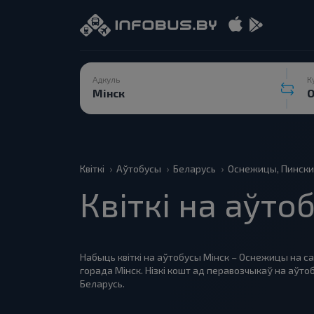
Адкуль
К
Квіткі
Аўтобусы
Беларусь
Оснежицы, Пински
Квіткі на аўт
Набыць квіткі на аўтобусы Мінск – Оснежицы на са
горада Мінск. Нізкі кошт ад перавозчыкаў на аў
Беларусь.