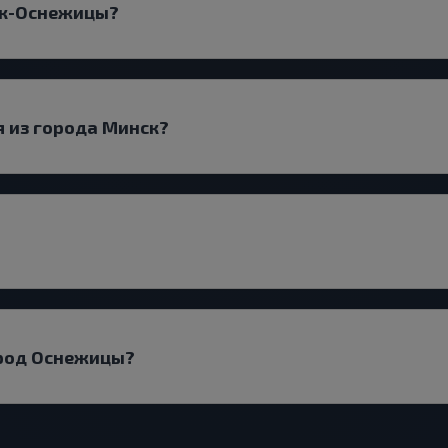
ск-Оснежицы?
 из города Минск?
ород Оснежицы?