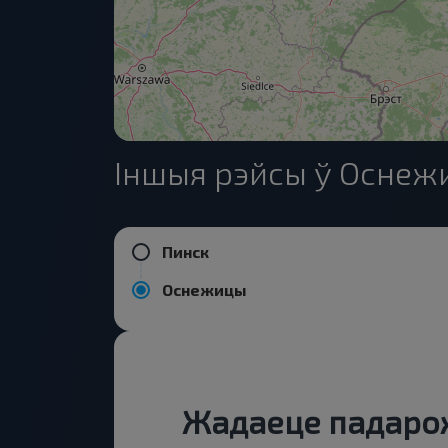
Іншыя рэйсы ў Оснеж
Пинск
Оснежицы
Жадаеце падарож