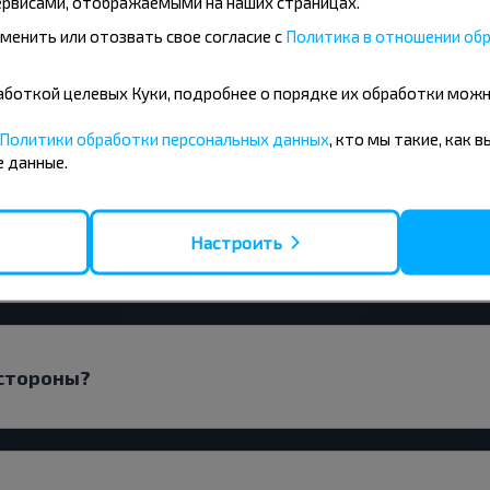
рвисами, отображаемыми на наших страницах.
менить или отозвать свое согласие с
Политика в отношении обр
бработкой целевых Куки, подробнее о порядке их обработки мож
искать билеты Минск-Оснежицы?
Политики обработки персональных данных
, кто мы такие, как 
 данные.
Настроить
 прямым рейсом?
 стороны?