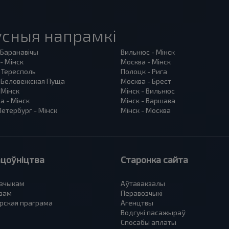
сныя напрамкі
 Баранавiчы
Вильнюс - Мінск
- Мінск
Москва - Мінск
 Тересполь
Полоцк - Рига
- Беловежская Пуща
Москва - Брест
 Мінск
Мінск - Вильнюс
а - Мінск
Мінск - Варшава
етербург - Мінск
Мінск - Москва
цоўніцтва
Старонка сайта
зчыкам
Аўтавакзалы
вам
Перавозчыкі
рская праграма
Агенцтвы
Водгукі пасажыраў
Спосабы аплаты