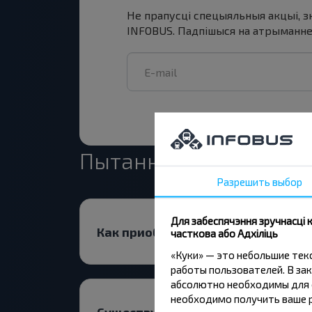
Не прапусці спецыяльныя акцыі, з
INFOBUS. Падпішыся на атрыманне н
Пытанне - Адказ
Разрешить выбор
Для забеспячэння зручнасці
Как приобрести билеты на рейс?
часткова або Адхіліць
«Куки» — это небольшие те
работы пользователей. В зак
абсолютно необходимы для ф
необходимо получить ваше р
Существуют ли какие-то ограниче