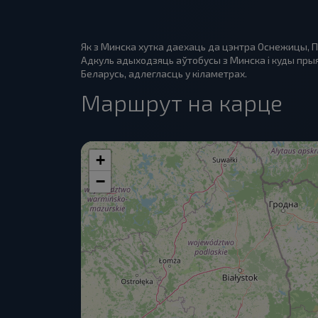
Як з Минска хутка даехаць да цэнтра Оснежицы, П
Адкуль адыходзяць аўтобусы з Минска і куды прыя
Беларусь, адлегласць у кіламетрах.
Маршрут на карце
+
−