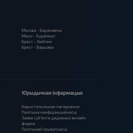
Москва - Баранавiчы
Мінск - Будапешт
Брест - Люблин
Брест - Варшава
Юрыдычная інфармацыя
Карыстальніцкае пагадненне
Палітыка канфідэнцыйнасці
Заява суб'екта дадзеных анлайн
форма
Палітыкай прыватнасці