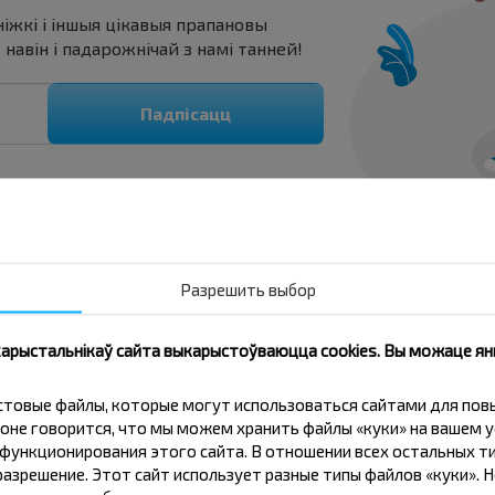
ніжкі і іншыя цікавыя прапановы
авін і падарожнічай з намі танней!
Падпісацц
Разрешить выбор
 карыстальнікаў сайта выкарыстоўваюцца cookies. Вы можаце я
кстовые файлы, которые могут использоваться сайтами для по
оне говорится, что мы можем хранить файлы «куки» на вашем у
ункционирования этого сайта. В отношении всех остальных ти
азрешение. Этот сайт использует разные типы файлов «куки». 
ния на поездку?