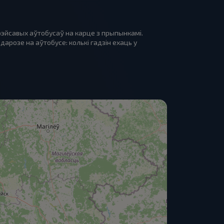
рэйсавых аўтобусаў на карце з прыпынкамі.
арозе на аўтобусе: колькі гадзін ехаць у