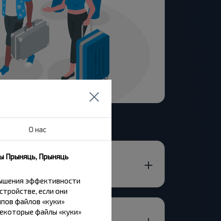
О нас
ны Прыняць, Прыняць
вышения эффективности
стройстве, если они
пов файлов «куки»
Некоторые файлы «куки»