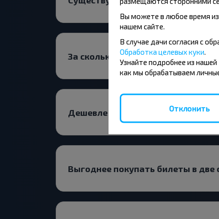
размещаются сторонними се
Вы можете в любое время из
нашем сайте.
В случае дачи согласия с о
Обработка целевых куки
.
За сколько времени до поездки 
Узнайте подробнее из нашей
как мы обрабатываем личные
Отклонить
Дешевле ехать с пересадкой или
Выгоднее покупать билеты в две