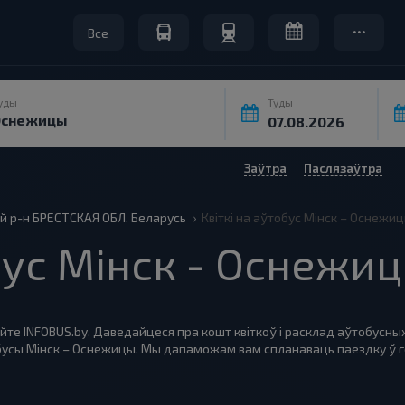
Все
уды
Туды
Заўтра
Паслязаўтра
й р-н БРЕСТСКАЯ ОБЛ. Беларусь
Квіткі на аўтобус Мінск – Оснежи
обус Мінск - Оснежи
йте INFOBUS.by. Даведайцеся пра кошт квіткоў і расклад аўтобусных
тобусы Мінск – Оснежицы. Мы дапаможам вам спланаваць паездку ў