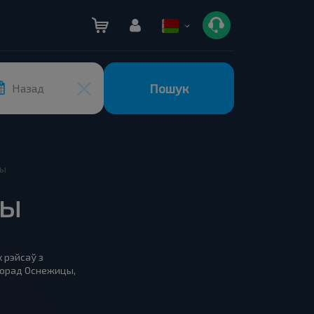
Пошук
Назад
цы
цы
 рэйсаў з
 горад Оснежицы,