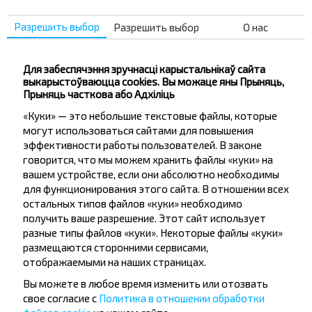
Разрешить выбор
Разрешить выбор
О нас
Для забеспячэння зручнасці карыстальнікаў сайта
Падпісацц
выкарыстоўваюцца cookies. Вы можаце яны Прыняць,
Прыняць часткова або Адхіліць
«Куки» — это небольшие текстовые файлы, которые
Пытанне - Адказ
могут использоваться сайтами для повышения
эффективности работы пользователей. В законе
говорится, что мы можем хранить файлы «куки» на
вашем устройстве, если они абсолютно необходимы
для функционирования этого сайта. В отношении всех
Как купить билет?
остальных типов файлов «куки» необходимо
получить ваше разрешение. Этот сайт использует
разные типы файлов «куки». Некоторые файлы «куки»
размещаются сторонними сервисами,
отображаемыми на наших страницах.
Существуют ли какие-то
Вы можете в любое время изменить или отозвать
ограничения на поездку?
свое согласие с
Политика в отношении обработки