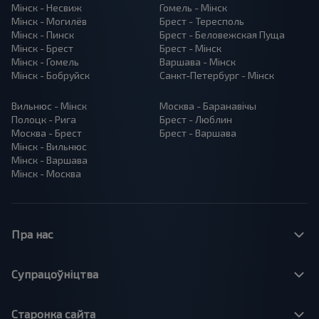
Мінск - Несвиж
Гомель - Мінск
Мінск - Могилёв
Брест - Тересполь
Мінск - Пинск
Брест - Беловежская Пуща
Мінск - Брест
Брест - Мінск
Мінск - Гомель
Варшава - Мінск
Мінск - Бобруйск
Санкт-Петербург - Мінск
Вильнюс - Мінск
Москва - Баранавiчы
Полоцк - Рига
Брест - Люблин
Москва - Брест
Брест - Варшава
Мінск - Вильнюс
Мінск - Варшава
Мінск - Москва
Пра нас
Супрацоўніцтва
Старонка сайта