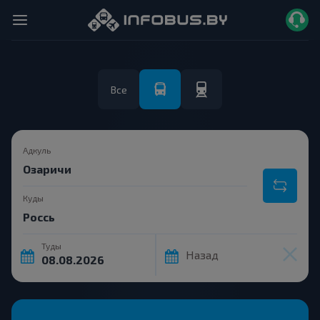
Все
Адкуль
Куды
Туды
Назад