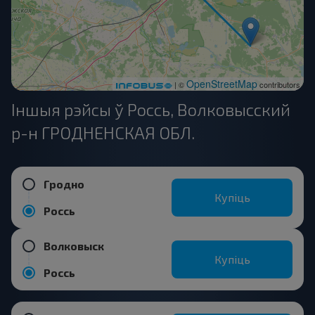
OpenStreetMap
| ©
contributors
Іншыя рэйсы ў Россь, Волковысский
р-н ГРОДНЕНСКАЯ ОБЛ.
Гродно
Купіць
Россь
Волковыск
Купіць
Россь