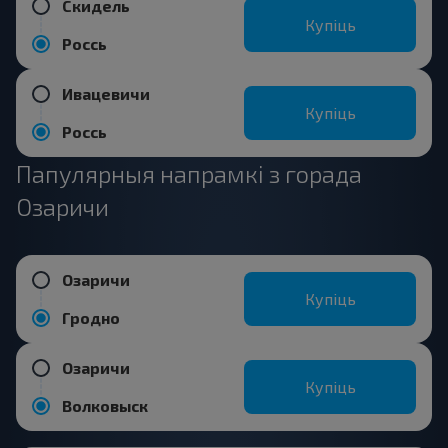
Скидель
Купіць
Россь
Ивацевичи
Купіць
Россь
Папулярныя напрамкі з горада
Озаричи
Озаричи
Купіць
Гродно
Озаричи
Купіць
Волковыск