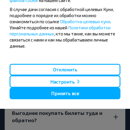
файлов cookie
на нашем сайте.
В случае дачи согласия с обработкой целевых Куки,
подробнее о порядке их обработки можно
ознакомиться по ссылке
Обработка целевых куки
.
За сколько времени до поездки
Узнайте подробнее из нашей
Политики обработки
начинать искать билеты?
персональных данных
, кто мы такие, как вы можете
связаться с нами и как мы обрабатываем личные
данные.
В город Россь, Волковысский р-н
Отклонить
ГРОДНЕНСКАЯ ОБЛ. лучше ехать
прямым рейсом или с пересадкой?
Настроить
Принять все
Выгоднее покупать билеты туда и
обратно?