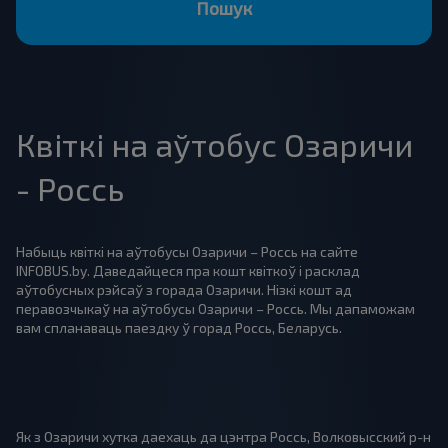
Пошук
Квіткі на аўтобус Озаричи
- Россь
Набыць квіткі на аўтобусы Озаричи – Россь на сайте
INFOBUS.by. Даведайцеся пра кошт квіткоў і расклад
аўтобусных рэйсаў з горада Озаричи. Нізкі кошт ад
перавозчыкаў на аўтобусы Озаричи – Россь. Мы дапаможам
вам спланаваць паездку ў горад Россь, Беларусь.
Як з Озаричи хутка даехаць да цэнтра Россь, Волковысский р-н