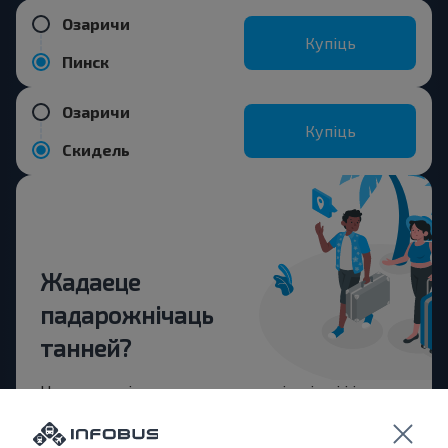
Озаричи
Купіць
Пинск
Озаричи
Купіць
Скидель
Жадаеце
падарожнічаць
танней?
Не прапусці спецыяльныя акцыі, зніжкі і іншыя
цікавыя прапановы INFOBUS. Падпішыся на
атрыманне навін і падарожнічай з намі танней!