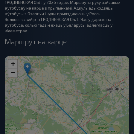
ГРОДНЕНСКАЯ ОБЛ. у 2026 годзе. Маршруты руху рэйсавых
аўтобусаў на карце з прыпынкамі. Адкуль адыходзяць
аўтобусы з Озаричи і куды прыязджаюць у Россь,
Волковысский р-н ГРОДНЕНСКАЯ ОБЛ.. Час у дарозе на
аўтобусе: колькі гадзін ехаць у Беларусь, адлегласць у
кіламетрах.
Маршрут на карце
+
−