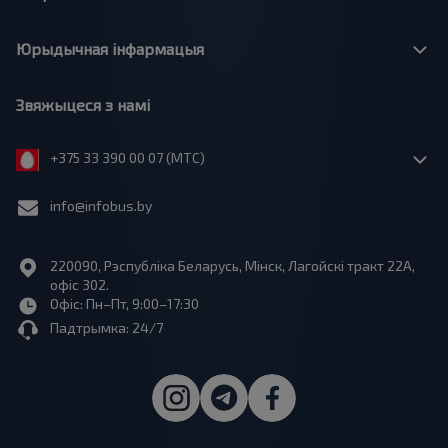
Юрыдычная інфармацыя
Звяжыцеся з намі
+375 33 390 00 07 (МТС)
info@infobus.by
220090, Рэспубліка Беларусь, Мінск, Лагойскі тракт 22A,
офіс 302.
Офіс: Пн–Пт, 9:00–17:30
Падтрымка: 24/7