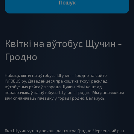
Пошук
Квіткі на аўтобус Щучин -
Гродно
Набыць квіткі на аўтобусы Щучин – Гродно на сайте
INFOBUS.by. Даведайцеся пра кошт квіткоў і расклад
аўтобусных рэйсаў з горада Щучин. Нізкі кошт ад
перавозчыкаў на аўтобусы Щучин – Гродно. Мы дапаможам
вам спланаваць паездку ў горад Гродно, Беларусь.
Як з Щучин хутка даехаць да цэнтра Градно, Червенский р-н