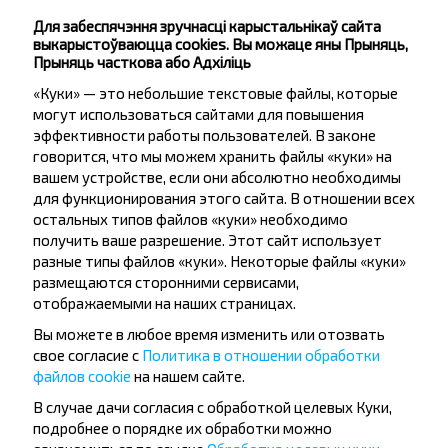
Купіць
Гродно
Для забеспячэння зручнасці карыстальнікаў сайта
выкарыстоўваюцца cookies. Вы можаце яны Прыняць,
Прыняць часткова або Адхіліць
Жмаки, Узденский р-н МИНСКАЯ ОБЛ.
«Куки» — это небольшие текстовые файлы, которые
Купіць
Гродно
могут использоваться сайтами для повышения
эффективности работы пользователей. В законе
Папулярныя напрамкі з горада
говорится, что мы можем хранить файлы «куки» на
вашем устройстве, если они абсолютно необходимы
Щучин
для функционирования этого сайта. В отношении всех
остальных типов файлов «куки» необходимо
получить ваше разрешение. Этот сайт использует
Щучин
разные типы файлов «куки». Некоторые файлы «куки»
Купіць
размещаются сторонними сервисами,
Мінск
отображаемыми на наших страницах.
Вы можете в любое время изменить или отозвать
Щучин
свое согласие с
Политика в отношении обработки
Купіць
файлов cookie
на нашем сайте.
Боровая
В случае дачи согласия с обработкой целевых Куки,
подробнее о порядке их обработки можно