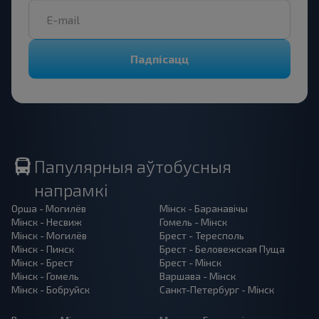
Падпісацц
Папулярныя аўтобусныя
напрамкі
Орша - Могилёв
Мінск - Баранавiчы
Мінск - Несвиж
Гомель - Мінск
Мінск - Могилёв
Брест - Тересполь
Мінск - Пинск
Брест - Беловежская Пуща
Мінск - Брест
Брест - Мінск
Мінск - Гомель
Варшава - Мінск
Мінск - Бобруйск
Санкт-Петербург - Мінск