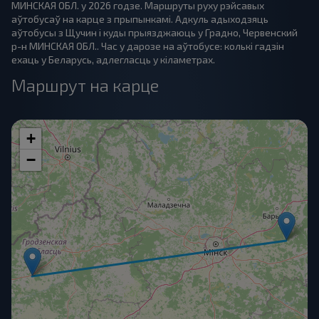
МИНСКАЯ ОБЛ. у 2026 годзе. Маршруты руху рэйсавых
аўтобусаў на карце з прыпынкамі. Адкуль адыходзяць
аўтобусы з Щучин і куды прыязджаюць у Градно, Червенский
р-н МИНСКАЯ ОБЛ.. Час у дарозе на аўтобусе: колькі гадзін
ехаць у Беларусь, адлегласць у кіламетрах.
Маршрут на карце
+
−