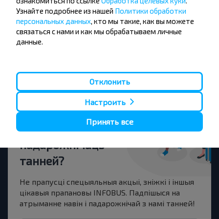
ознакомиться по ссылке
Обработка целевых куки
.
Щучин
Узнайте подробнее из нашей
Политики обработки
Купіць
Белица
персональных данных
, кто мы такие, как вы можете
связаться с нами и как мы обрабатываем личные
данные.
Щучин
Купіць
Сосны Сан
Отклонить
Настроить
Принять все
Жадаеце
падарожнічаць
танней?
Не прапусці спецыяльныя акцыі, зніжкі і іншыя
цікавыя прапановы INFOBUS. Падпішыся на
атрыманне навін і падарожнічай з намі танней!