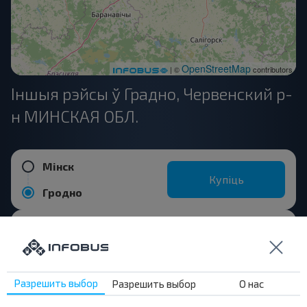
OpenStreetMap
| ©
contributors
Іншыя рэйсы ў Градно, Червенский р-
н МИНСКАЯ ОБЛ.
Мінск
Купіць
Гродно
Анаполье, Червенский р-н МИНСКАЯ ОБЛ.
Купіць
Гродно
Разрешить выбор
Разрешить выбор
О нас
Симоны, Нарочский с/с Мядельский р-н МИНСКАЯ ОБЛ.