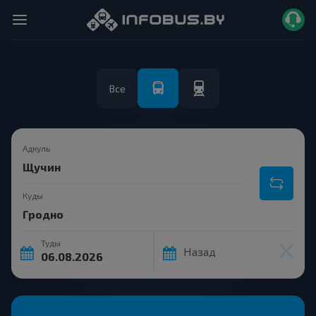
Все
Адкуль
Куды
Туды
Назад