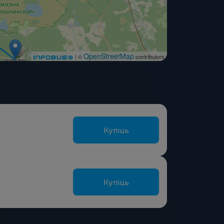
OpenStreetMap
| ©
contributors
Купіць
Купіць