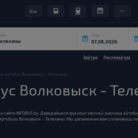
Все
уды
Туды
Заўтра
Паслязаўтра
 на аўтобус Волковыск – Телеханы
обус Волковыск - Те
а сайте INFOBUS.by. Даведайцеся пра кошт квіткоў і расклад аўтобу
а аўтобусы Волковыск – Телеханы. Мы дапаможам вам спланаваць па