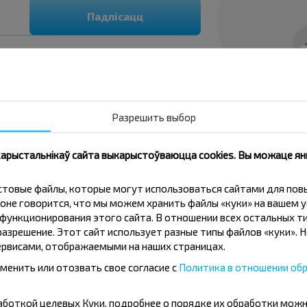
Падпісацц
Разрешить выбор
 карыстальнікаў сайта выкарыстоўваюцца cookies. Вы можаце я
кстовые файлы, которые могут использоваться сайтами для по
оне говорится, что мы можем хранить файлы «куки» на вашем у
ункционирования этого сайта. В отношении всех остальных ти
азрешение. Этот сайт использует разные типы файлов «куки». 
рвисами, отображаемыми на наших страницах.
 по направлению Волковыск-Телеханы?
менить или отозвать свое согласие с
Политика в отношении обр
бработкой целевых Куки, подробнее о порядке их обработки мож