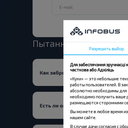
Пытанне - Адказ
Разрешить выбор
Для забеспячэння зручнасці
часткова або Адхіліць
Как забронировать билет?
«Куки» — это небольшие те
работы пользователей. В зак
абсолютно необходимы для ф
необходимо получить ваше р
размещаются сторонними се
Есть ли ограничения на поездки
Вы можете в любое время из
нашем сайте.
В случае дачи согласия с о