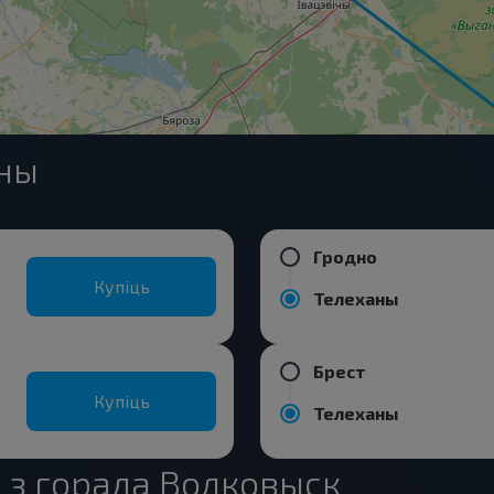
аны
Гродно
Купіць
Телеханы
Брест
Купіць
Телеханы
 з горада Волковыск