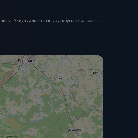
нкамі. Адкуль адыходзяць аўтобусы з Волковыск і