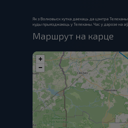
Як з Волковыск хутка даехаць да цэнтра Телеханы
куды прыязджаюць у Телеханы. Час у дарозе на аўт
Маршрут на карце
+
−