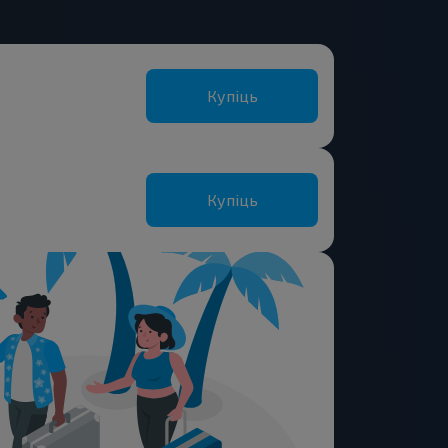
Купіць
Купіць