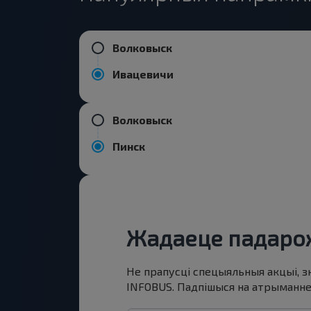
Волковыск
Ивацевичи
Волковыск
Пинск
Жадаеце падарож
Не прапусці спецыяльныя акцыі, з
INFOBUS. Падпішыся на атрыманне н