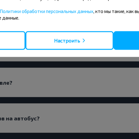
Волковыск-Телеханы?
Политики обработки персональных данных
, кто мы такие, как 
 данные.
Настроить
ямым рейсом или с пересадкой?
евле?
ов на автобус?