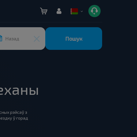
Пошук
Назад
леханы
сных рэйсаў з
ездку ў горад