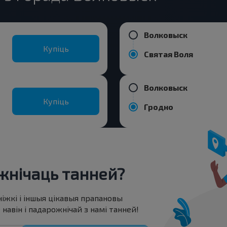
Волковыск
Купіць
Святая Воля
Волковыск
Купіць
Гродно
нічаць танней?
ніжкі і іншыя цікавыя прапановы
авін і падарожнічай з намі танней!