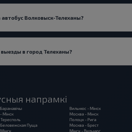
а автобус Волковыск-Телеханы?
ь выезды в город Телеханы?
сныя напрамкі
 Баранавiчы
Вильнюс - Мінск
- Мінск
Москва - Мінск
 Тересполь
Полоцк - Рига
- Беловежская Пуща
Москва - Брест
 Мінск
Мінск - Вильнюс