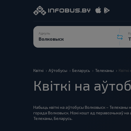
Адкуль
К
Квіткі
Аўтобусы
Беларусь
Телеханы
Квіткі
Квіткі на аўт
Набыць квіткі на аўтобусы Волковыск – Телеханы н
горада Волковыск. Нізкі кошт ад перавозчыкаў н
Телеханы, Беларусь.