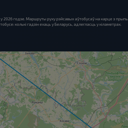
 у 2026 годзе. Маршруты руху рэйсавых аўтобусаў на карце з прыпы
обусе: колькі гадзін ехаць у Беларусь, адлегласць у кіламетрах.