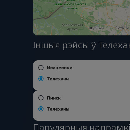
Іншыя рэйсы ў Телех
Ивацевичи
Телеханы
Пинск
Телеханы
Папулярныя напрамкі