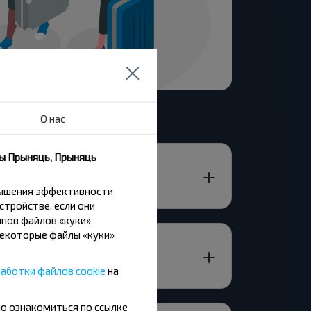
О нас
ны Прыняць, Прыняць
вышения эффективности
стройстве, если они
пов файлов «куки»
Некоторые файлы «куки»
аботки файлов cookie
на
но ознакомиться по ссылке