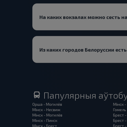
На каких вокзалах можно сесть н
Из каких городов Белоруссии ест
Папулярныя аўтобу
Орша - Могилёв
Мінск -
Мінск - Несвиж
Гомель 
Мінск - Могилёв
Брест -
Мінск - Пинск
Брест 
Мінск - Брест
Брест -