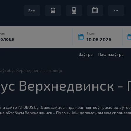
Все
уды
Туды
Заўтра
Паслязаўтра
а аўтобус Верхнедвинск – Полоцк
обус Верхнедвинск -
на сайте INFOBUS.by. Даведайцеся пра кошт квіткоў і расклад аўто
ў на аўтобусы Верхнедвинск – Полоцк. Мы дапаможам вам спланава