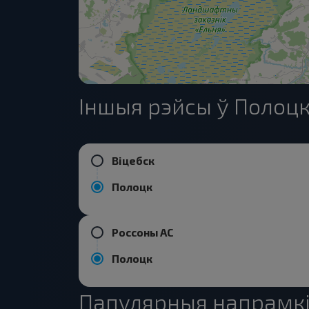
Іншыя рэйсы ў Полоц
Віцебск
Полоцк
Россоны АС
Полоцк
Папулярныя напрамкі