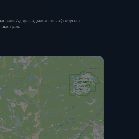
пынкамі. Адкуль адыходзяць аўтобусы з
іламетрах.