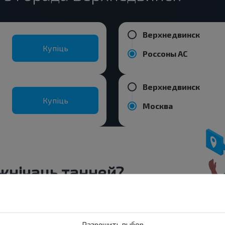
Верхнедвинск
Купіць
Россоны АС
Верхнедвинск
Купіць
Москва
нічаць танней?
ніжкі і іншыя цікавыя прапановы
авін і падарожнічай з намі танней!
Разрешить выбор