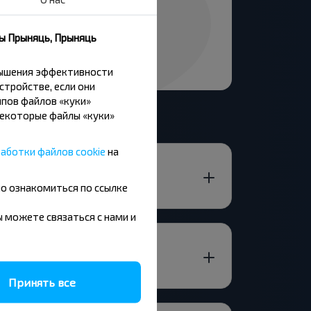
ны Прыняць, Прыняць
вышения эффективности
стройстве, если они
пов файлов «куки»
Некоторые файлы «куки»
аботки файлов cookie
на
но ознакомиться по ссылке
вы можете связаться с нами и
Принять все