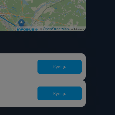
OpenStreetMap
| ©
contributors
Купіць
Купіць