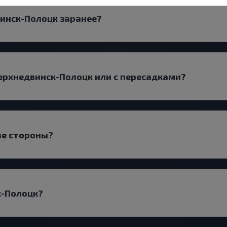
винск-Полоцк заранее?
ерхнедвинск-Полоцк или с пересадками?
ве стороны?
к-Полоцк?