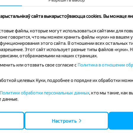
Падпісацц
 карыстальнікаў сайта выкарыстоўваюцца cookies. Вы можаце я
кстовые файлы, которые могут использоваться сайтами для по
оне говорится, что мы можем хранить файлы «куки» на вашем у
ункционирования этого сайта. В отношении всех остальных ти
азрешение. Этот сайт использует разные типы файлов «куки». 
рвисами, отображаемыми на наших страницах.
менить или отозвать свое согласие с
Политика в отношении обр
тобус Верхнедвинск-Полоцк?
бработкой целевых Куки, подробнее о порядке их обработки мож
Политики обработки персональных данных
, кто мы такие, как 
 данные.
по направлению?
Настроить