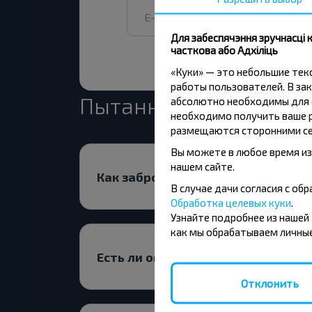
Для забеспячэння зручнасці
часткова або Адхіліць
«Куки» — это небольшие те
работы пользователей. В зак
Пытанне - Адказ
абсолютно необходимы для ф
необходимо получить ваше р
размещаются сторонними се
Вы можете в любое время из
нашем сайте.
Как забронировать билеты на ав
В случае дачи согласия с о
Обработка целевых куки
.
Узнайте подробнее из нашей
как мы обрабатываем личные
Есть ли ограничения на поездки 
Отклонить