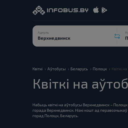
Адкуль
К
Квіткі
Аўтобусы
Беларусь
Полоцк
Квіткі н
Квіткі на аўт
Набыць квіткі на аўтобусы Верхнедвинск – Полоцк 
горада Верхнедвинск. Нізкі кошт ад перавозчыка
горад Полоцк, Беларусь.