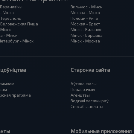
 Баранавiчы
Вильнюс - Мінск
- Мінск
Москва - Мінск
 Тересполь
Полоцк - Рига
- Беловежская Пуща
Москва - Брест
 Мінск
Мінск - Вильнюс
а - Мінск
Мінск - Варшава
етербург - Мінск
Мінск - Москва
цоўніцтва
Старонка сайта
зчыкам
Аўтавакзалы
вам
Перавозчыкі
рская праграма
Агенцтвы
Водгукі пасажыраў
Спосабы аплаты
акты
Мобильные приложения