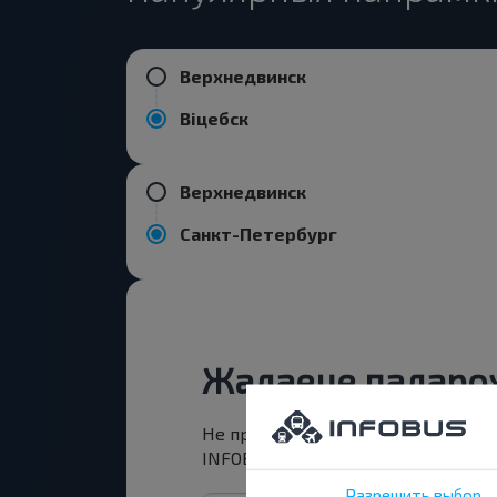
Верхнедвинск
Віцебск
Верхнедвинск
Санкт-Петербург
Жадаеце падарож
Не прапусці спецыяльныя акцыі, з
INFOBUS. Падпішыся на атрыманне н
Разрешить выбор