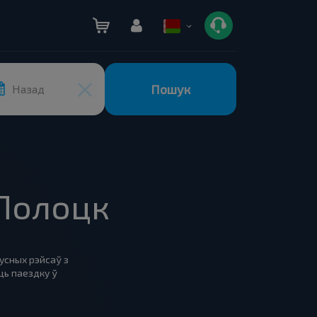
Пошук
Назад
 Полоцк
бусных рэйсаў з
ць паездку ў