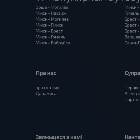
Орша - Могилёв
Мінск -
Мінск - Несвиж
Гомель 
Мінск - Могилёв
Брест -
Мінск - Пинск
Брест 
Мінск - Брест
Брест -
Мінск - Гомель
Варшав
Мінск - Бобруйск
Санкт-П
Пра нас
Супра
пра сiстэму
Пераво
Дапамога
Агенцт
Партнё
Звяжыцеся з намі
Кант