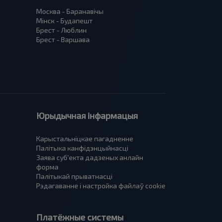
Москва - Баранавiчы
Мінск - Будапешт
Брест - Люблин
Брест - Варшава
Юрыдычная інфармацыя
Карыстальніцкае пагадненне
Палітыка канфідэнцыйнасці
Заява суб'екта дадзеных анлайн
форма
Палітыкай прыватнасці
Рэдагаванне і настройка файлаў cookie
Платёжные системы