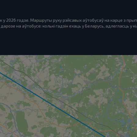
к у 2026 годзе. Маршруты руху рэйсавых аўтобусаў на карце з пры
дарозе на аўтобусе: колькі гадзін ехаць у Беларусь, адлегласць у к