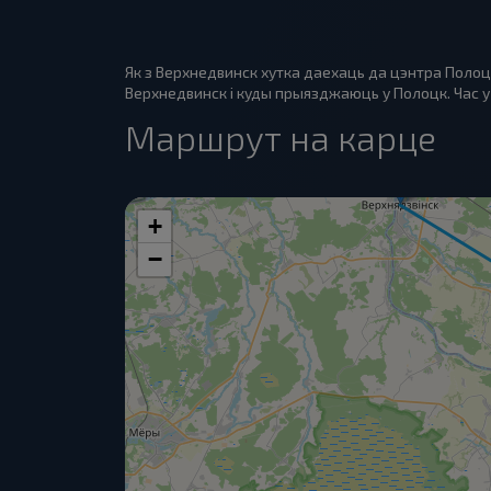
Як з Верхнедвинск хутка даехаць да цэнтра Полоц
Верхнедвинск і куды прыязджаюць у Полоцк. Час у 
Маршрут на карце
+
−