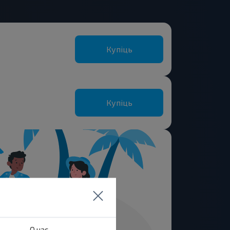
Купіць
Купіць
О нас