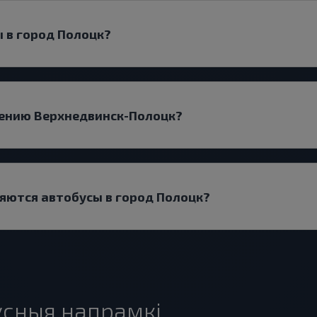
 в город Полоцк?
лению Верхнедвинск-Полоцк?
яются автобусы в город Полоцк?
сныя напрамкі