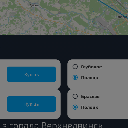
к
Глубокое
Купіць
Полоцк
Браслав
Купіць
Полоцк
 з горада Верхнедвинск