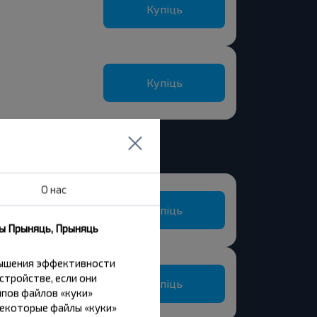
Купіць
Купіць
О нас
Купіць
ны Прыняць, Прыняць
вышения эффективности
стройстве, если они
Купіць
пов файлов «куки»
Некоторые файлы «куки»