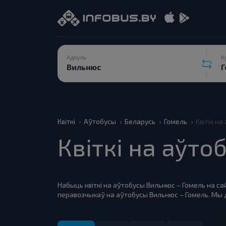
Адкуль
К
Квіткі
Аўтобусы
Беларусь
Гомель
Квіткі н
Квіткі на аўто
Набыць квіткі на аўтобусы Вильнюс – Гомель на са
перавозчыкаў на аўтобусы Вильнюс – Гомель. Мы 