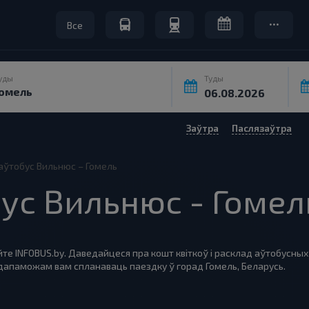
Все
уды
Туды
Заўтра
Паслязаўтра
а аўтобус Вильнюс – Гомель
бус Вильнюс - Гомел
йте INFOBUS.by. Даведайцеся пра кошт квіткоў і расклад аўтобусных 
дапаможам вам спланаваць паездку ў горад Гомель, Беларусь.