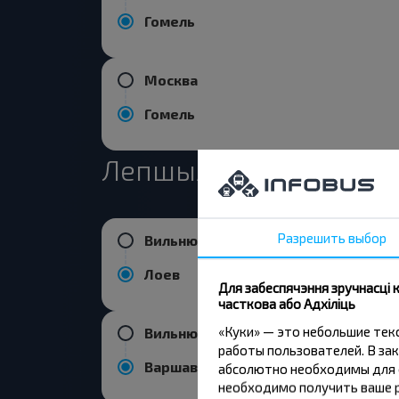
Гомель
Москва
Гомель
Лепшыя маршруты з 
Разрешить выбор
Вильнюс
Лоев
Для забеспячэння зручнасці
часткова або Адхіліць
«Куки» — это небольшие те
Вильнюс
работы пользователей. В зак
Варшава
абсолютно необходимы для ф
необходимо получить ваше р