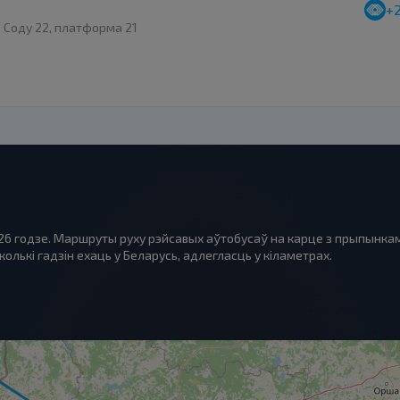
+
. Соду 22, платформа 21
026 годзе. Маршруты руху рэйсавых аўтобусаў на карце з прыпынкам
олькі гадзін ехаць у Беларусь, адлегласць у кіламетрах.