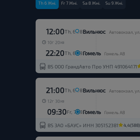
Th 6 Жні.
Fr 7 Жні.
Sa 8 Жні.
Su 9 Жні.
12:00
Вильнюс
Th, 6.08
Автовокзал, ул
г
хв
10
20
22:20
Гомель
Th, 6.08
Гомель АВ
BS ООО ГрандАвто Про УНП 491064171
21:00
Вильнюс
Th, 6.08
Автовокзал, ул
г
хв
12
30
09:30
Гомель
Fr, 7.08
Гомель АВ
BS ЗАО «БАУС» ИНН 305152381
4,4
(588)