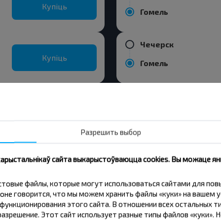
Купіць
Гомель
Чечерск
Купіць
Гомель
Вильнюс
Разрешить выбор
Вильнюс
Купіць
Москва
 карыстальнікаў сайта выкарыстоўваюцца cookies. Вы можаце я
кстовые файлы, которые могут использоваться сайтами для по
Вильнюс
оне говорится, что мы можем хранить файлы «куки» на вашем у
Купіць
Новозыбков
ункционирования этого сайта. В отношении всех остальных ти
азрешение. Этот сайт использует разные типы файлов «куки». 