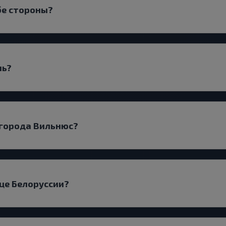
бе стороны?
ль?
 города Вильнюс?
ице Белоруссии?