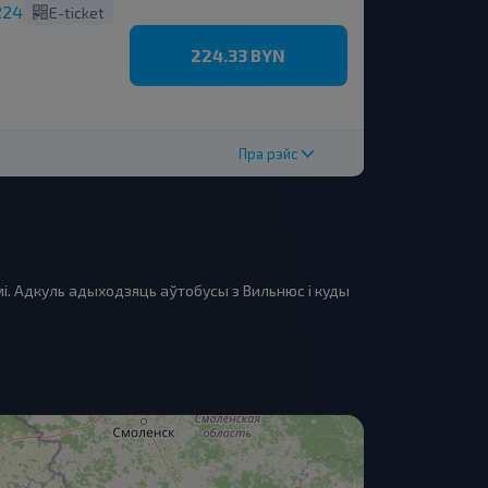
224
E-ticket
224.33 BYN
Пра рэйс
і. Адкуль адыходзяць аўтобусы з Вильнюс і куды