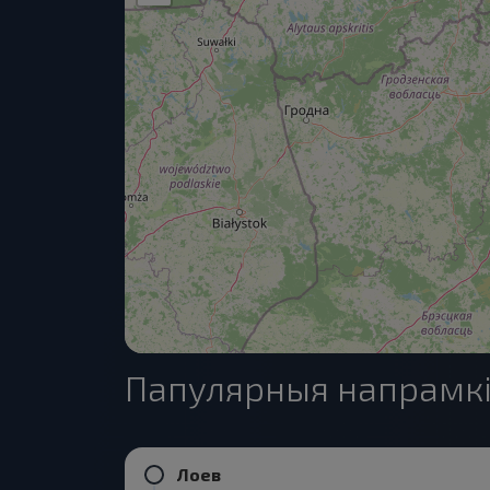
Папулярныя напрамкі
Лоев