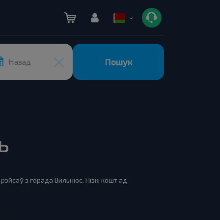
Пошук
Назад
ь
рэйсаў з горада Вильнюс. Нізкі кошт ад