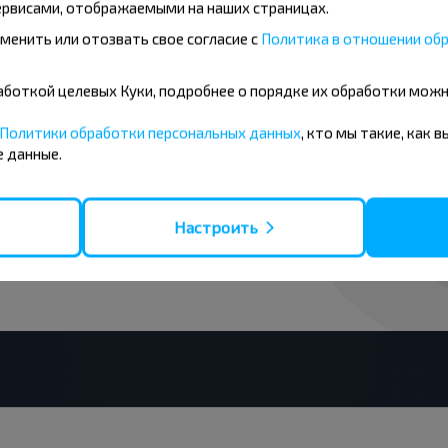
рвисами, отображаемыми на наших страницах.
менить или отозвать свое согласие с
Политика в отношении обр
нічаць танней?
бработкой целевых Куки, подробнее о порядке их обработки мож
Политики обработки персональных данных
, кто мы такие, как 
ніжкі і іншыя цікавыя прапановы
 данные.
авін і падарожнічай з намі танней!
Падпісацц
Настроить