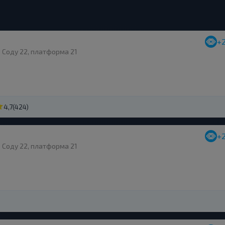
+
. Соду 22, платформа 21
4,7
(424)
+
. Соду 22, платформа 21