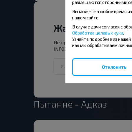
размещаются сторонними се
Вы можете в любое время из
нашем сайте.
Жадаеце падарож
В случае дачи согласия с о
Обработка целевых куки
.
Узнайте подробнее из нашей
Не прапусці спецыяльныя акцыі, з
как мы обрабатываем личные
INFOBUS. Падпішыся на атрыманне н
Отклонить
Пытанне - Адказ