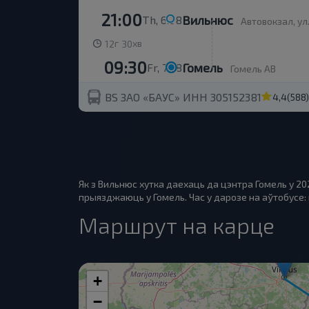
21:00
Вильнюс
Th, 6.08
Автовокзал, ул
г
хв
12
30
09:30
Гомель
Fr, 7.08
Гомель АВ
BS ЗАО «БАУС» ИНН 305152381
4,4
(588)
Як з Вильнюс хутка даехаць да цэнтра Гомель у 2
прыязджаюць у Гомель. Час у дарозе на аўтобусе: к
Маршрут на карце
+
−