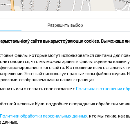
Разрешить выбор
Райбольница
Де
 карыстальнікаў сайта выкарыстоўваюцца cookies. Вы можаце я
кстовые файлы, которые могут использоваться сайтами для по
оне говорится, что мы можем хранить файлы «куки» на вашем у
ункционирования этого сайта. В отношении всех остальных ти
азрешение. Этот сайт использует разные типы файлов «куки». 
нічаць танней?
рвисами, отображаемыми на наших страницах.
менить или отозвать свое согласие с
Политика в отношении обр
іжкі і іншыя цікавыя прапановы
авін і падарожнічай з намі танней!
бработкой целевых Куки, подробнее о порядке их обработки мож
Политики обработки персональных данных
, кто мы такие, как 
Падпісацц
 данные.