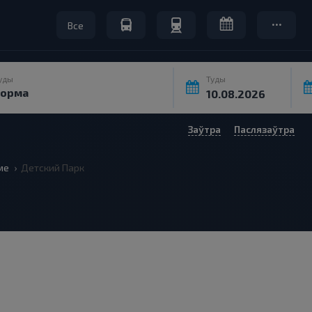
Все
уды
Туды
Заўтра
Паслязаўтра
ме
Детский Парк