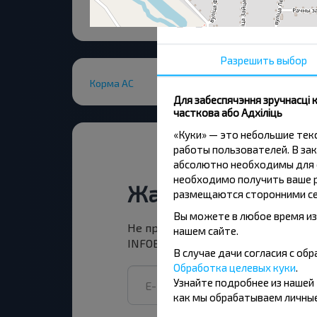
Разрешить выбор
Корма АС
Для забеспячэння зручнасці
часткова або Адхіліць
«Куки» — это небольшие те
работы пользователей. В зак
абсолютно необходимы для ф
необходимо получить ваше р
Жадаеце падарож
размещаются сторонними се
Вы можете в любое время из
Не прапусці спецыяльныя акцыі, зн
нашем сайте.
INFOBUS. Падпішыся на атрыманне н
В случае дачи согласия с о
Обработка целевых куки
.
Узнайте подробнее из нашей
как мы обрабатываем личные