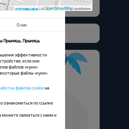
OpenStreetMap
| ©
contributors
О нас
тский Парк
ны Прыняць, Прыняць
вышения эффективности
стройстве, если они
пов файлов «куки»
Некоторые файлы «куки»
аботки файлов cookie
на
но ознакомиться по ссылке
вы можете связаться с нами и