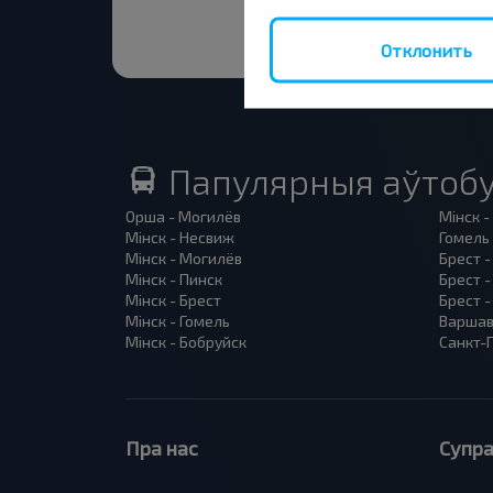
Отклонить
Папулярныя аўтобу
Орша - Могилёв
Мінск -
Мінск - Несвиж
Гомель 
Мінск - Могилёв
Брест -
Мінск - Пинск
Брест 
Мінск - Брест
Брест -
Мінск - Гомель
Варшав
Мінск - Бобруйск
Санкт-П
Пра нас
Супра