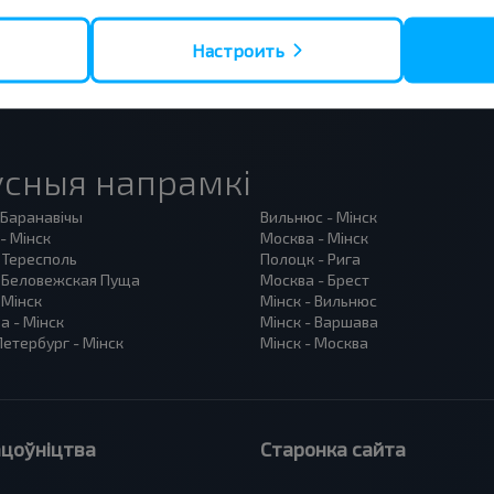
Настроить
сныя напрамкі
 Баранавiчы
Вильнюс - Мінск
- Мінск
Москва - Мінск
 Тересполь
Полоцк - Рига
- Беловежская Пуща
Москва - Брест
 Мінск
Мінск - Вильнюс
а - Мінск
Мінск - Варшава
етербург - Мінск
Мінск - Москва
цоўніцтва
Старонка сайта