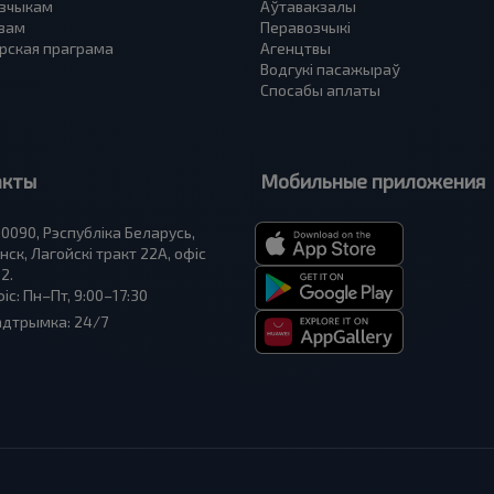
зчыкам
Аўтавакзалы
вам
Перавозчыкі
рская праграма
Агенцтвы
Водгукі пасажыраў
Спосабы аплаты
акты
Мобильные приложения
0090, Рэспубліка Беларусь,
нск, Лагойскі тракт 22A, офіс
2.
іс: Пн–Пт, 9:00–17:30
адтрымка: 24/7