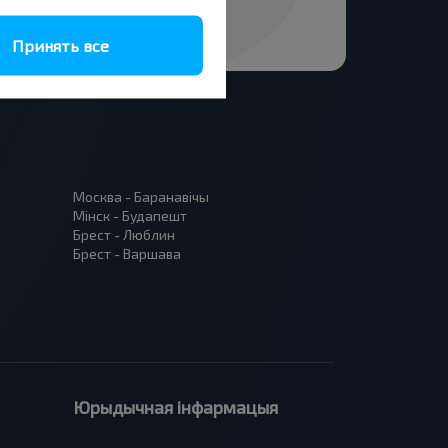
Принять все
Москва - Баранавiчы
Мінск - Будапешт
Брест - Люблин
Брест - Варшава
Юрыдычная інфармацыя