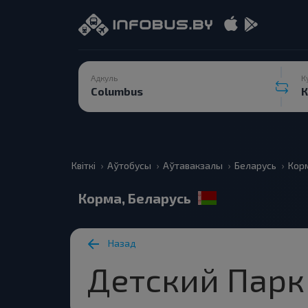
Адкуль
К
Квіткі
Аўтобусы
Аўтавакзалы
Беларусь
Кор
Корма, Беларусь
Назад
Детский Парк