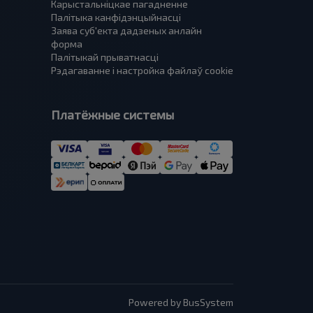
Карыстальніцкае пагадненне
Палітыка канфідэнцыйнасці
Заява суб'екта дадзеных анлайн
форма
Палітыкай прыватнасці
Рэдагаванне і настройка файлаў cookie
Платёжные системы
Powered by BusSystem