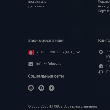
пра сiстэму
Пераво
Дапамога
Агенцт
Партнё
Звяжыцеся з намі
Кант
22
+375 33 390 00 07 (МТС)
Мі
30
info@infobus.by
Оф
П
Социальные сети
© 2005-2026 INFOBUS. Все права защищены.