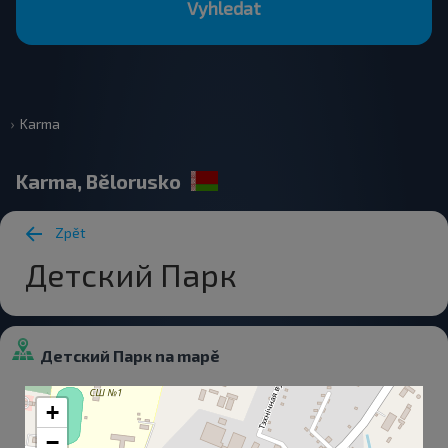
Vyhledat
Karma
Karma, Bělorusko
Zpět
Детский Парк
Детский Парк na mapě
+
−