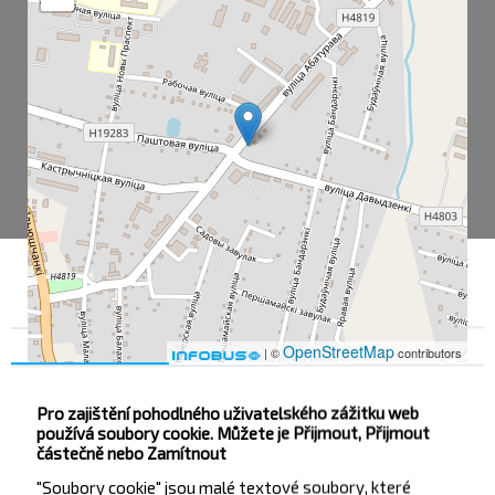
Souhlas
Podrobnosti na
O nás
OpenStreetMap
| ©
contributors
Pro zajištění pohodlného uživatelského zážitku web
používá soubory cookie. Můžete je Přijmout, Přijmout
Корма АС
částečně nebo Zamítnout
Райбольница
"Soubory cookie" jsou malé textové soubory, které