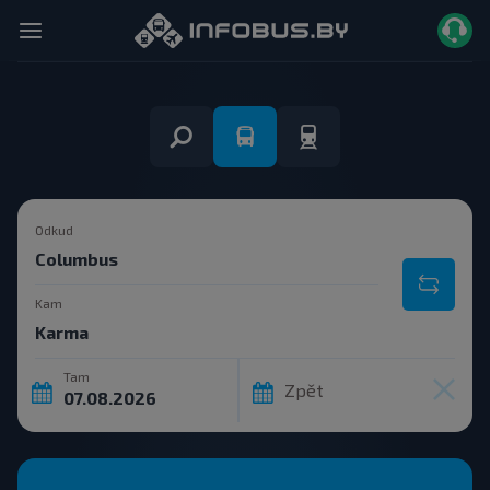
Odkud
Kam
Tam
Zpět