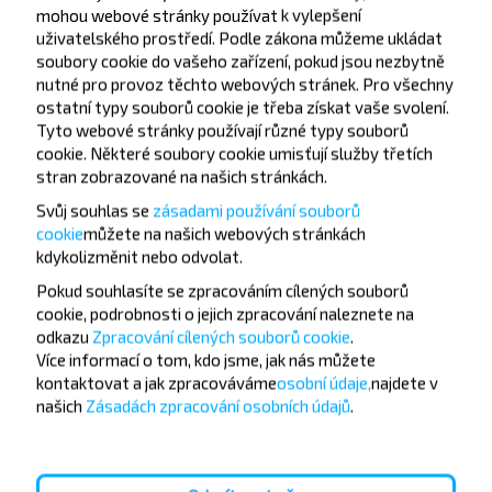
Детский Парк
mohou webové stránky používat k vylepšení
uživatelského prostředí. Podle zákona můžeme ukládat
soubory cookie do vašeho zařízení, pokud jsou nezbytně
nutné pro provoz těchto webových stránek. Pro všechny
ostatní typy souborů cookie je třeba získat vaše svolení.
Tyto webové stránky používají různé typy souborů
cookie. Některé soubory cookie umisťují služby třetích
Chcete cestovat
stran zobrazované na našich stránkách.
levněji?
Svůj souhlas se
zásadami používání souborů
cookie
můžete
na našich webových stránkách
kdykoli
změnit nebo odvolat.
Nenechte si ujít akce, slevy a další zajímavé nabídky
od společnosti INFOBUS. Přihlaste se k odběru
Pokud souhlasíte se zpracováním cílených souborů
novinek a cestujte s námi levněji!
cookie, podrobnosti o jejich zpracování naleznete na
odkazu
Zpracování cílených souborů cookie
.
Více informací o tom,
kdo jsme, jak nás můžete
kontaktovat a jak zpracováváme
osobní údaje,
najdete v
našich
Zásadách zpracování osobních údajů
.
Přihlásit se