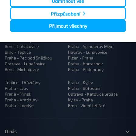
Odmítnout vše
Přizpůsobení
Přijmout všechny
Popularne trasy autobusów
Brno - Prostějov
Brno - Praha
Brno - Luhačovice
Praha - Spindleruv Mlyn
Brno - Teplice
Havirov - Luhačovice
Praha - Pec pod Sněžkou
Plzeň - Praha
Ostrava - Luhačovice
Praha - Harrachov
Brno - Michalovce
Praha - Podebrady
Teplice - Drážďany
Praha - Kyjev
Praha - Lvov
Praha - Botosani
Praha - Minsk
Ostrava - Katovice letiště
Praha - Vratislav
Kyjev - Praha
Praha - Londýn
Brno - Vídeň letiště
O nás