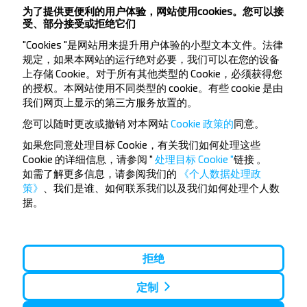
Консервный Завод
为了提供更便利的用户体验，网站使用cookies。您可以接
受、部分接受或拒绝它们
"Cookies "是网站用来提升用户体验的小型文本文件。法律
规定，如果本网站的运行绝对必要，我们可以在您的设备
上存储 Cookie。对于所有其他类型的 Cookie，必须获得您
的授权。本网站使用不同类型的 cookie。有些 cookie 是由
我们网页上显示的第三方服务放置的。
想要更便宜的旅行
您可以随时更改或撤销
对本网站
Cookie 政策的
同意。
吗？
如果您同意处理目标 Cookie，有关我们如何处理这些
Cookie 的详细信息，请参阅 "
处理目标 Cookie "
链接
。
不要错过INFOBUS的特殊优惠，折扣和其他有趣的优
如需了解更多信息，请参阅我们的
《个人数据处理政
惠。 订阅接收新消息，和我们一起旅行更便宜！
策》
、我们是谁、如何联系我们以及我们如何处理个人数
据。
订阅
拒绝
定制