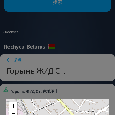
搜索
Rechyca
Rechyca, Belarus
后退
Горынь Ж/Д Ст.
Горынь Ж/Д Ст. 在地图上
+
−