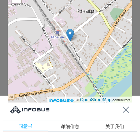
OpenStreetMap
| ©
contributors
Горынь Ж/Д Ст.
同意书
详细信息
关于我们
Асфальтный Завод