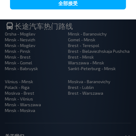
全部接受
长途汽车热门路线
Orsha - Mogilev
Minsk - Baranovichy
Minsk - Nesvizh
Gomel - Minsk
Minsk - Mogilev
Brest - Terespol
Minsk - Pinsk
Brest - Bielaviezhskaja Pushcha
Minsk - Brest
Brest - Minsk
Minsk - Gomel
Warszawa - Minsk
Minsk - Babruysk
Sankt-Peterburg - Minsk
Vilnius - Minsk
Moskva - Baranovichy
Polack - Riga
Brest - Lublin
Moskva - Brest
Brest - Warszawa
Minsk - Vilnius
Minsk - Warszawa
Minsk - Moskva