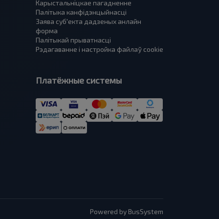
Карыстальніцкае пагадненне
Палітыка канфідэнцыйнасці
Заява суб'екта дадзеных анлайн
форма
Палітыкай прыватнасці
Рэдагаванне і настройка файлаў cookie
Платёжные системы
Powered by BusSystem