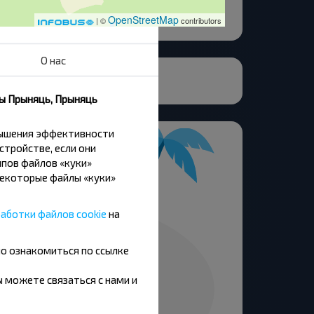
OpenStreetMap
| ©
contributors
О нас
нсервный Завод
ны Прыняць, Прыняць
вышения эффективности
стройстве, если они
пов файлов «куки»
Некоторые файлы «куки»
аботки файлов cookie
на
но ознакомиться по ссылке
вы можете связаться с нами и