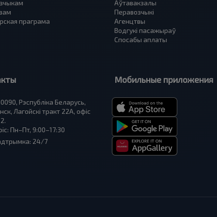
зчыкам
Аўтавакзалы
вам
Перавозчыкі
рская праграма
Агенцтвы
Водгукі пасажыраў
Спосабы аплаты
акты
Мобильные приложения
0090, Рэспубліка Беларусь,
нск, Лагойскі тракт 22A, офіс
2.
іс: Пн–Пт, 9:00–17:30
адтрымка: 24/7