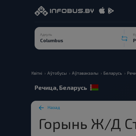
Адкуль
К
Квіткі
Аўтобусы
Аўтавакзалы
Беларусь
Реч
Речица, Беларусь
Назад
Горынь Ж/Д Ст