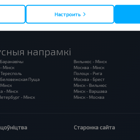
Настроить
сныя напрамкі
 Баранавiчы
Вильнюс - Мінск
- Мінск
Москва - Мінск
 Тересполь
Полоцк - Рига
- Беловежская Пуща
Москва - Брест
 Мінск
Мінск - Вильнюс
а - Мінск
Мінск - Варшава
етербург - Мінск
Мінск - Москва
цоўніцтва
Старонка сайта