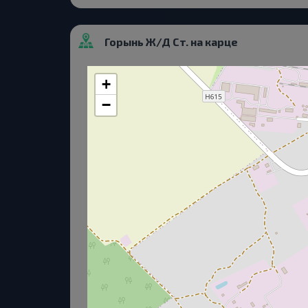
Горынь Ж/Д Ст. на карце
+
−