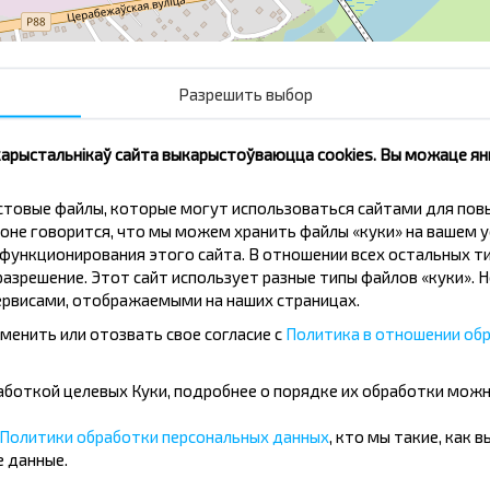
Разрешить выбор
Асфальтный Завод
Ко
 карыстальнікаў сайта выкарыстоўваюцца cookies. Вы можаце я
кстовые файлы, которые могут использоваться сайтами для по
оне говорится, что мы можем хранить файлы «куки» на вашем у
ункционирования этого сайта. В отношении всех остальных ти
азрешение. Этот сайт использует разные типы файлов «куки». 
нічаць танней?
рвисами, отображаемыми на наших страницах.
менить или отозвать свое согласие с
Политика в отношении обр
іжкі і іншыя цікавыя прапановы
авін і падарожнічай з намі танней!
бработкой целевых Куки, подробнее о порядке их обработки мож
Политики обработки персональных данных
, кто мы такие, как 
Падпісацц
 данные.