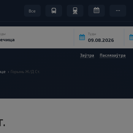
Все
уды
Туды
Заўтра
Паслязаўтра
ице
Горынь Ж/Д Ст.
.