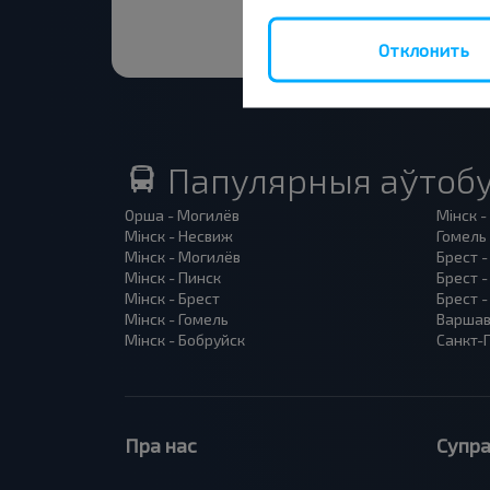
Отклонить
Папулярныя аўтобу
Орша - Могилёв
Мінск -
Мінск - Несвиж
Гомель 
Мінск - Могилёв
Брест -
Мінск - Пинск
Брест 
Мінск - Брест
Брест -
Мінск - Гомель
Варшав
Мінск - Бобруйск
Санкт-П
Пра нас
Супра