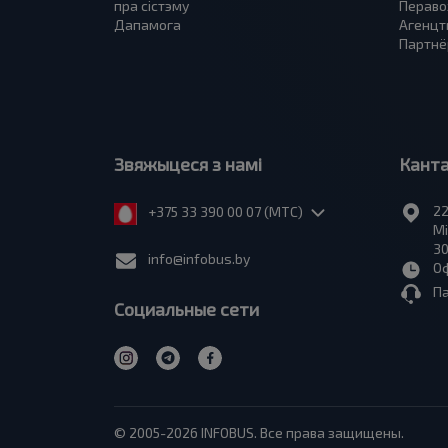
пра сiстэму
Пераво
Дапамога
Агенцт
Партнё
Звяжыцеся з намі
Кант
22
+375 33 390 00 07 (МТС)
Мі
30
info@infobus.by
Оф
П
Социальные сети
© 2005-2026 INFOBUS. Все права защищены.