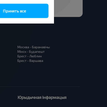
Принять все
Москва - Баранавiчы
Мінск - Будапешт
Брест - Люблин
Брест - Варшава
Юрыдычная інфармацыя