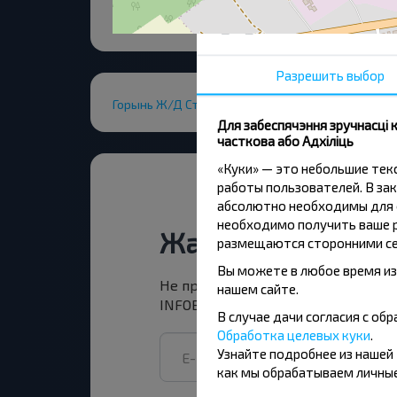
Разрешить выбор
Горынь Ж/Д Ст.
Для забеспячэння зручнасці
часткова або Адхіліць
«Куки» — это небольшие те
работы пользователей. В зак
абсолютно необходимы для ф
необходимо получить ваше р
Жадаеце падарож
размещаются сторонними се
Вы можете в любое время из
Не прапусці спецыяльныя акцыі, зн
нашем сайте.
INFOBUS. Падпішыся на атрыманне н
В случае дачи согласия с о
Обработка целевых куки
.
Узнайте подробнее из нашей
как мы обрабатываем личные