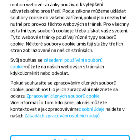
Консервный Завод
mohou webové stránky používat k vylepšení
uživatelského prostředí. Podle zákona můžeme ukládat
soubory cookie do vašeho zařízení, pokud jsou nezbytně
nutné pro provoz těchto webových stránek. Pro všechny
ostatní typy souborů cookie je třeba získat vaše svolení.
Tyto webové stránky používají různé typy souborů
cookie. Některé soubory cookie umisťují služby třetích
Chcete cestovat
stran zobrazované na našich stránkách.
levněji?
Svůj souhlas se
zásadami používání souborů
cookie
můžete
na našich webových stránkách
kdykoli
změnit nebo odvolat.
Nenechte si ujít akce, slevy a další zajímavé nabídky
od společnosti INFOBUS. Přihlaste se k odběru
Pokud souhlasíte se zpracováním cílených souborů
novinek a cestujte s námi levněji!
cookie, podrobnosti o jejich zpracování naleznete na
odkazu
Zpracování cílených souborů cookie
.
Více informací o tom,
kdo jsme, jak nás můžete
kontaktovat a jak zpracováváme
osobní údaje,
najdete v
našich
Zásadách zpracování osobních údajů
.
Přihlásit se