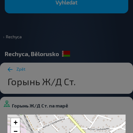
Vyhledat
Rechyca
Rechyca, Bělorusko
Zpět
Горынь Ж/Д Ст.
Горынь Ж/Д Ст. na mapě
+
−