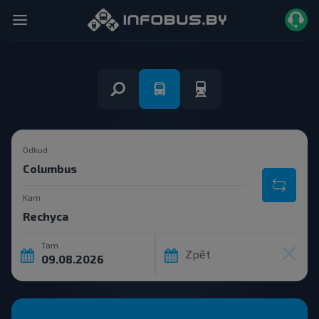
Odkud
Kam
Tam
Zpět