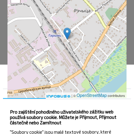
Souhlas
Podrobnosti na
O nás
OpenStreetMap
| ©
contributors
Pro zajištění pohodlného uživatelského zážitku web
používá soubory cookie. Můžete je Přijmout, Přijmout
Горынь Ж/Д Ст.
částečně nebo Zamítnout
Асфальтный Завод
"Soubory cookie" jsou malé textové soubory, které