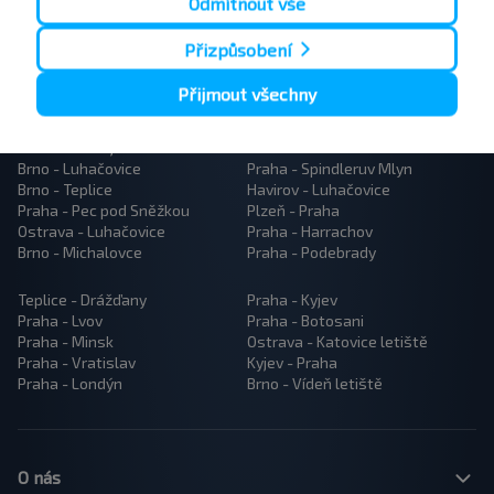
Odmítnout vše
Přizpůsobení
Přijmout všechny
Popularne trasy autobusów
Brno - Prostějov
Brno - Praha
Brno - Luhačovice
Praha - Spindleruv Mlyn
Brno - Teplice
Havirov - Luhačovice
Praha - Pec pod Sněžkou
Plzeň - Praha
Ostrava - Luhačovice
Praha - Harrachov
Brno - Michalovce
Praha - Podebrady
Teplice - Drážďany
Praha - Kyjev
Praha - Lvov
Praha - Botosani
Praha - Minsk
Ostrava - Katovice letiště
Praha - Vratislav
Kyjev - Praha
Praha - Londýn
Brno - Vídeň letiště
O nás