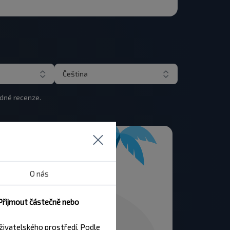
Čeština
ádné recenze.
O nás
 Přijmout částečně nebo
živatelského prostředí. Podle