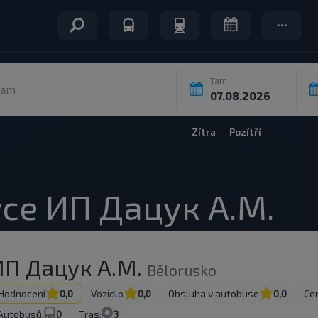
Tam
Kam
Zítra
Pozítří
ce ИП Дацук А.М.
ИП Дацук А.М.
Bělorusko
Hodnocení
0,0
Vozidlo
0,0
Obsluha v autobuse
0,0
Cen
Autobusů:
0
Tras:
3