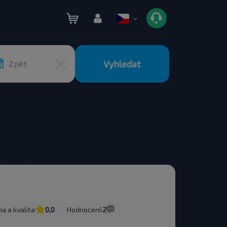
Vyhledat
Zpět
a a kvalita
0,0
Hodnocení:
2