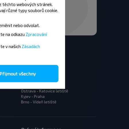
z těchto webových stránek.
ají různé typy souborů cookie.
změnit nebo odvolat.
ete na odkazu
Zpracování
ete v našich
Zásadách
Přijmout všechny
Praha - Kyjev
Praha - Bratislava
Praha - Botosani
Ostrava - Katovice letiště
Kyjev - Praha
Brno - Vídeň letiště