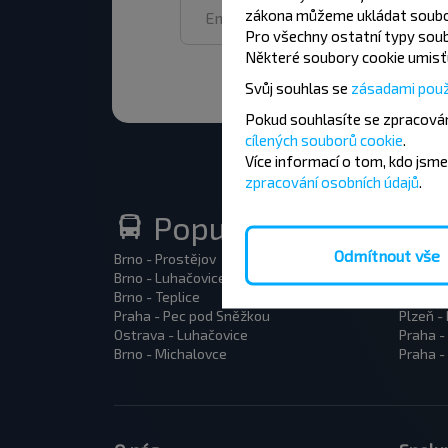
zákona můžeme ukládat soubor
Pro všechny ostatní typy soub
Některé soubory cookie umisťu
Svůj souhlas se
zásadami použ
Pokud souhlasíte se zpracován
cílených souborů cookie
.
Více informací o tom,
kdo jsme
zpracování osobních údajů
.
Popularne trasy au
Odmítnout vše
Brno - Prostějov
Brno - 
Brno - Luhačovice
Praha -
Brno - Teplice
Havirov
Praha - Pec pod Sněžkou
Plzeň -
Ostrava - Luhačovice
Praha -
Brno - Michalovce
Praha -