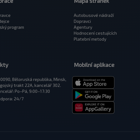
práce
Mapa stránek
ravce
Autobusové nádraží
dejce
Dopravci
ský program
Agentury
Hodnocení cestujících
Platební metody
kty
Mobilní aplikace
0090, Běloruská republika, Minsk,
gojský trakt 22A, kancelář 302.
ncelář: Po–Pá, 9:00–17:30
dpora: 24/7