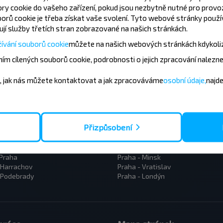
y cookie do vašeho zařízení, pokud jsou nezbytně nutné pro provo
Přihlásit se
orů cookie je třeba získat vaše svolení. Tyto webové stránky použív
jí služby třetích stran zobrazované na našich stránkách.
ívání souborů cookie
můžete
na našich webových stránkách kdykoli
ím cílených souborů cookie, podrobnosti o jejich zpracování nalezn
, jak nás můžete kontaktovat a jak zpracováváme
osobní údaje,
najd
tobusów
Přizpůsobení
Praha
Teplice - Drážďany
 Spindleruv Mlyn
Praha - Rakhiv
 - Luhačovice
Praha - Lvov
 Praha
Praha - Minsk
 Harrachov
Praha - Vratislav
 Podebrady
Praha - Londýn