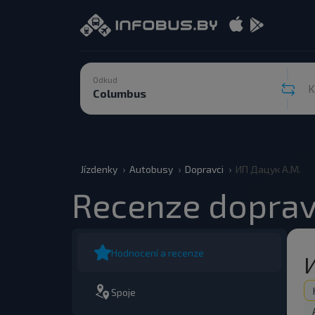
Odkud
Jízdenky
Autobusy
Dopravci
ИП Дацук А.М.
Recenze doprav
Hodnocení a recenze
Spoje