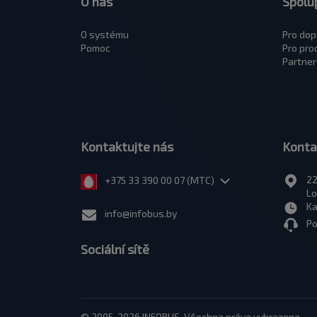
O nás
Spolu
O systému
Pro dop
Pomoc
Pro pro
Partner
Kontaktujte nás
Konta
22
+375 33 390 00 07 (МТС)
Lo
Ka
info@infobus.by
Po
Sociální sítě
© 2005-2026 INFOBUS. Všechna práva vyhrazena.