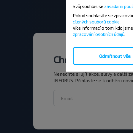
Svůj souhlas se
zásadami použ
Pokud souhlasíte se zpracován
cílených souborů cookie
.
Více informací o tom,
kdo jsme
zpracování osobních údajů
.
Odmítnout vše
Chcete cestovat le
Nenechte si ujít akce, slevy a další 
INFOBUS. Přihlaste se k odběru novin