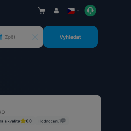
Vyhledat
Zpět
ko
a a kvalita
0,0
Hodnocení:
1