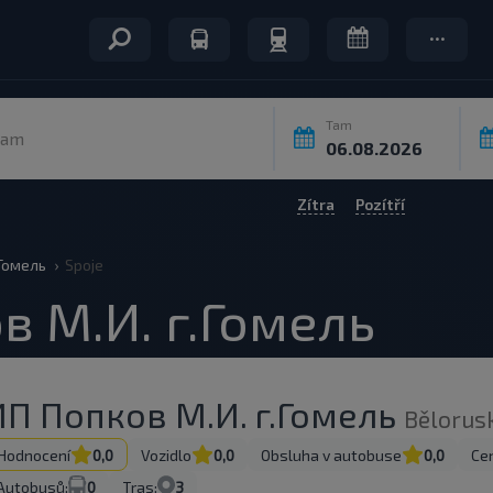
Tam
Kam
Zítra
Pozítří
.Гомель
Spoje
в М.И. г.Гомель
ИП Попков М.И. г.Гомель
Bělorus
Hodnocení
0,0
Vozidlo
0,0
Obsluha v autobuse
0,0
Cen
Autobusů:
0
Tras:
3