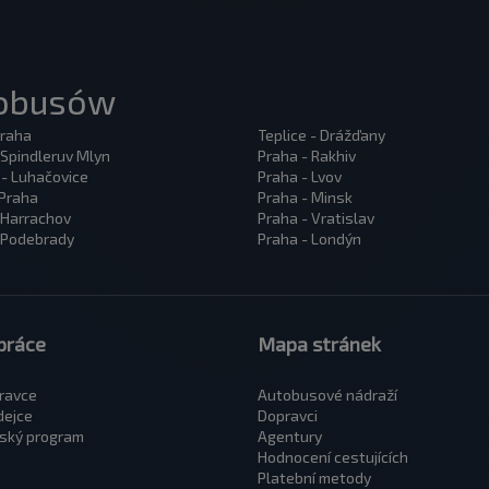
tobusów
Praha
Teplice - Drážďany
 Spindleruv Mlyn
Praha - Rakhiv
 - Luhačovice
Praha - Lvov
 Praha
Praha - Minsk
 Harrachov
Praha - Vratislav
 Podebrady
Praha - Londýn
práce
Mapa stránek
ravce
Autobusové nádraží
dejce
Dopravci
ský program
Agentury
Hodnocení cestujících
Platební metody