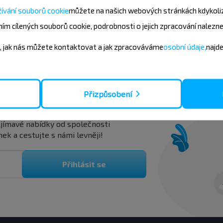
ívání souborů cookie
můžete
na našich webových stránkách kdykoli
Gradno
Bělorusko
17:40
14:0
ím cílených souborů cookie, podrobnosti o jejich zpracování nalezn
Koupit
19:21
04:
Bělo
Hodorovcy, Lidskiy r-n GRODNENSKAYA OBL.
, jak nás můžete kontaktovat a jak zpracováváme
osobní údaje,
najd
Přizpůsobení
vněji?
zajímavé nabídky od společnosti
ek a cestujte s námi levněji!
Přihlásit se