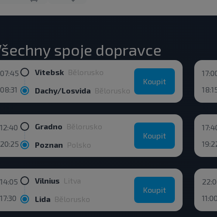
šechny spoje dopravce
Vitebsk
Bělorusko
07:45
17:0
Koupit
08:31
18:1
Dachy/Losvida
Bělorusko
Gradno
Bělorusko
12:40
17:4
Koupit
20:25
19:2
Poznan
Polsko
Vilnius
Litva
14:05
22:
Koupit
17:30
11:0
Lida
Bělorusko