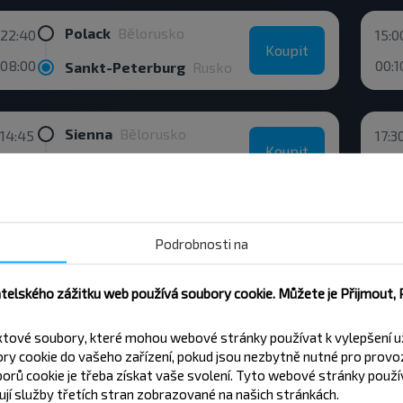
Polack
Bělorusko
22:40
15:0
Koupit
08:00
00:1
Sankt-Peterburg
Rusko
Sienna
Bělorusko
14:45
17:3
Koupit
16:00
19:0
Vitebsk
Bělorusko
Polsko
Warszawa airport Chopina
18:15
06:
Podrobnosti na
Koupit
04:55
08:
Minsk
Bělorusko
atelského zážitku web používá soubory cookie. Můžete je Přijmout,
Svatki
Bělorusko
xtové soubory, které mohou webové stránky používat k vylepšení u
11:33
14:0
Koupit
y cookie do vašeho zařízení, pokud jsou nezbytně nutné pro provo
13:45
03:0
Minsk
Bělorusko
orů cookie je třeba získat vaše svolení. Tyto webové stránky použív
jí služby třetích stran zobrazované na našich stránkách.