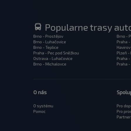
Popularne trasy au
Brno - Prostějov
Brno - 
Brno - Luhačovice
Praha -
Brno - Teplice
Havirov
Praha - Pec pod Sněžkou
Plzeň -
Ostrava - Luhačovice
Praha -
Brno - Michalovce
Praha -
O nás
Spolu
O systému
Pro dop
Pomoc
Pro pro
Partner