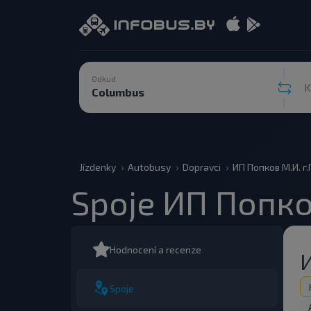
Odkud
Jízdenky
Autobusy
Dopravci
ИП Попков М.И. г
Spoje ИП Попко
Hodnocení a recenze
Spoje