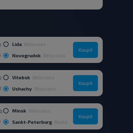
Lida
Bělorusko
0
Koupit
5
Novogrudok
Bělorusko
Vitebsk
Bělorusko
0
Koupit
2
Ushachy
Bělorusko
Minsk
Bělorusko
00
Koupit
0
Sankt-Peterburg
Rusko