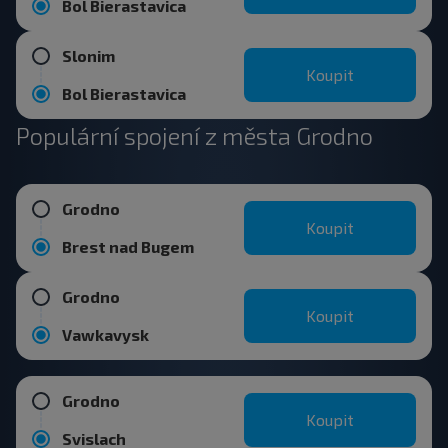
Bol Bierastavica
Slonim
Koupit
Bol Bierastavica
Populární spojení z města Grodno
Grodno
Koupit
Brest nad Bugem
Grodno
Koupit
Vawkavysk
Grodno
Koupit
Svislach