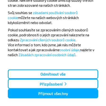
cookie. Některé soubory cookie umisťují služby třetích
stran zobrazované na našich stránkách.
Svůj souhlas se
zásadami používání souborů
Často kladené otázky
cookie
můžete
na našich webových stránkách
kdykoli
změnit nebo odvolat.
Pokud souhlasíte se zpracováním cílených souborů
cookie, podrobnosti o jejich zpracování naleznete na
odkazu
Zpracování cílených souborů cookie
.
Jak si koupit letenku na let Grodno-
Více informací o tom,
kdo jsme, jak nás můžete
Bolshaia Berestovytsa
kontaktovat a jak zpracováváme
osobní údaje,
najdete v
(Berestovytskyi r-?
našich
Zásadách zpracování osobních údajů
.
Odmítnout vše
Existují nějaká cestovní omezení
Přizpůsobení
Grodno-Bolshaia Berestovytsa
(Berestovytskyi r-?
Přijmout všechny