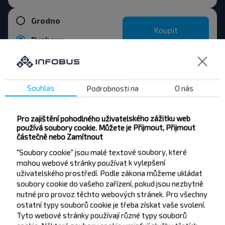
Grodno
Koupit
Ruzhany
Souhlas
Podrobnosti na
O nás
Chcete cestovat
Pro zajištění pohodlného uživatelského zážitku web
levněji?
používá soubory cookie. Můžete je Přijmout, Přijmout
částečně nebo Zamítnout
Nenechte si ujít akce, slevy a další zajímavé
"Soubory cookie" jsou malé textové soubory, které
nabídky od společnosti INFOBUS. Přihlaste se k
mohou webové stránky používat k vylepšení
odběru novinek a cestujte s námi levněji!
uživatelského prostředí. Podle zákona můžeme ukládat
soubory cookie do vašeho zařízení, pokud jsou nezbytně
nutné pro provoz těchto webových stránek. Pro všechny
ostatní typy souborů cookie je třeba získat vaše svolení.
Tyto webové stránky používají různé typy souborů
Přihlásit se