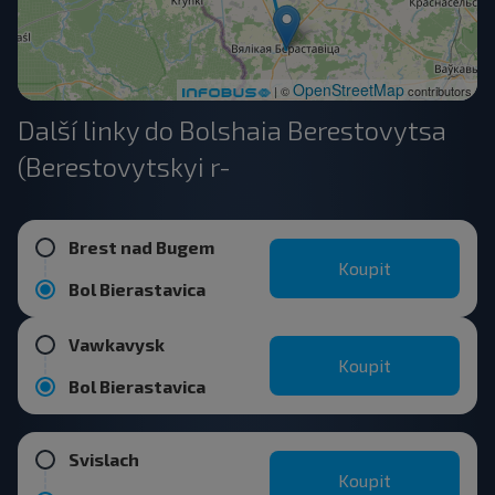
OpenStreetMap
| ©
contributors
Další linky do Bolshaia Berestovytsa
(Berestovytskyi r-
Brest nad Bugem
Koupit
Bol Bierastavica
Vawkavysk
Koupit
Bol Bierastavica
Svislach
Koupit