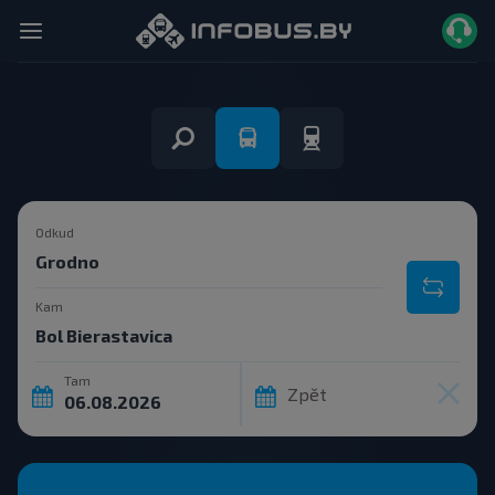
Odkud
Kam
Tam
Zpět