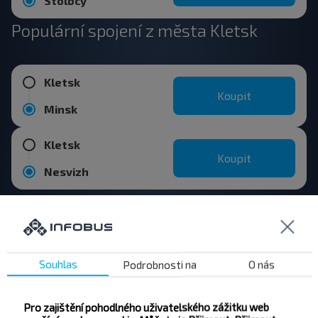
Stolbcy
Populární spojení z města Kletsk
Kletsk
Koupit
Minsk
Kletsk
Koupit
Nesvizh
Kletsk
Koupit
Sula, SGashkovskiy s/s Stolbcovskiy r-n MINSKAYA OBL. Belarus
Souhlas
Podrobnosti na
O nás
Kletsk
Koupit
Pro zajištění pohodlného uživatelského zážitku web
Dzierawnaja