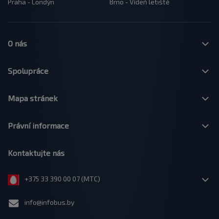
Praha - Londýn
Brno - Vídeň letiště
O nás
Spolupráce
Mapa stránek
Právní informace
Kontaktujte nás
+375 33 390 00 07 (МТС)
info@infobus.by