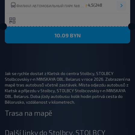
4,5
(248)
ФИЛИАЛ АВТОМОБИЛЬНЫЙ ПАРК №8 ОАО МИНОБЛАВТОТРАНС
10.09 BYN
Jak se rychle dostat z Kletsk do centra Stolbcy, STOLBCY
Stolbcovskiy r-n MINSKAYA OBL. Belarus v roce 2026. Zobrazení na
mapě tras autobusů včetně zastávek. Místa odjezdu autobusů z
Kletsk a příjezdu v Stolbcy, STOLBCY Stolbcovskiy r-n MINSKAYA
OBL. Belarus. Doba jízdy autobusu: kolik hodin potrvá cesta do
Bělorusko, vzdálenost v kilometrech.
Trasa na mapě
Další linky do Stolbcy, STOLBCY