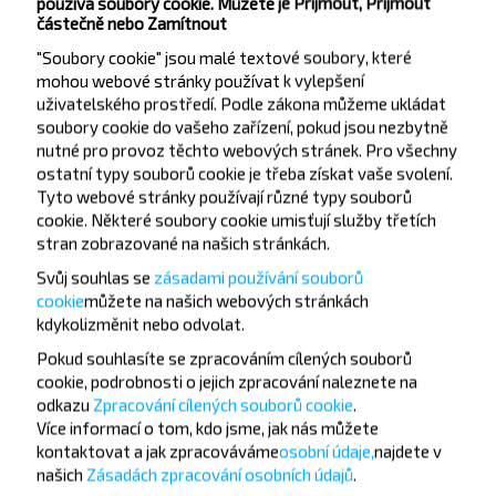
používá soubory cookie. Můžete je Přijmout, Přijmout
částečně nebo Zamítnout
"Soubory cookie" jsou malé textové soubory, které
mohou webové stránky používat k vylepšení
uživatelského prostředí. Podle zákona můžeme ukládat
Chcete cestovat
soubory cookie do vašeho zařízení, pokud jsou nezbytně
nutné pro provoz těchto webových stránek. Pro všechny
levněji?
ostatní typy souborů cookie je třeba získat vaše svolení.
Tyto webové stránky používají různé typy souborů
Nenechte si ujít akce, slevy a další zajímavé
cookie. Některé soubory cookie umisťují služby třetích
nabídky od společnosti INFOBUS. Přihlaste se k
stran zobrazované na našich stránkách.
odběru novinek a cestujte s námi levněji!
Svůj souhlas se
zásadami používání souborů
cookie
můžete
na našich webových stránkách
kdykoli
změnit nebo odvolat.
Pokud souhlasíte se zpracováním cílených souborů
cookie, podrobnosti o jejich zpracování naleznete na
Přihlásit se
odkazu
Zpracování cílených souborů cookie
.
Více informací o tom,
kdo jsme, jak nás můžete
kontaktovat a jak zpracováváme
osobní údaje,
najdete v
Často kladené otázky
našich
Zásadách zpracování osobních údajů
.