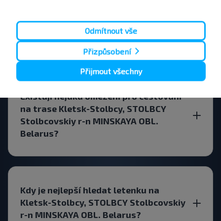
Odmítnout vše
Jak si mohu rezervovat letenku?
Přizpůsobení
Přijmout všechny
Existují nějaká omezení pro cestování
na trase Kletsk-Stolbcy, STOLBCY
Stolbcovskiy r-n MINSKAYA OBL.
Belarus?
Kdy je nejlepší hledat letenku na
Kletsk-Stolbcy, STOLBCY Stolbcovskiy
r-n MINSKAYA OBL. Belarus?