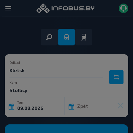
Odkud
Kam
Tam
Zpět